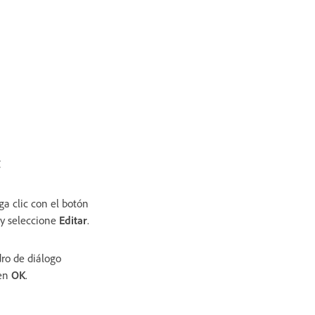
C
ga clic con el botón
 y seleccione
Editar
.
dro de diálogo
 en
OK
.