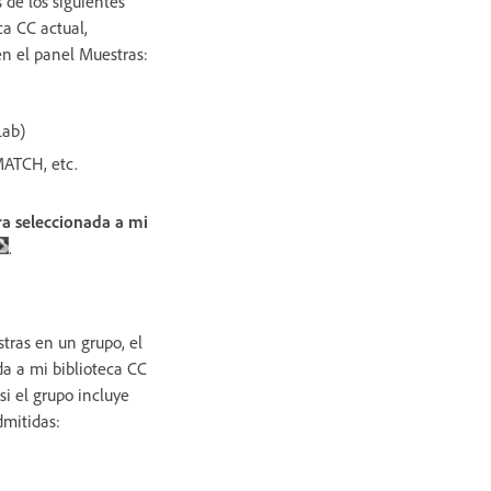
 de los siguientes
ca CC actual,
 en el panel Muestras:
Lab)
ATCH, etc.
ra seleccionada a mi
.
tras en un grupo, el
a a mi biblioteca CC
i el grupo incluye
dmitidas: