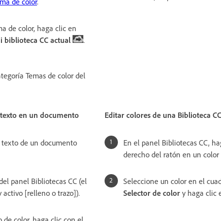
ma de color
.
a de color, haga clic en
 biblioteca CC actual
.
tegoría Temas de color del
y texto en un documento
Editar colores de una Biblioteca C
o texto de un documento
En el panel Bibliotecas CC, ha
derecho del ratón en un color
del panel Bibliotecas CC (el
Seleccione un color en el cua
 activo [relleno o trazo]).
Selector de color
y haga clic
 de color, haga clic con el