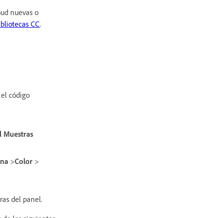
loud nuevas o
ibliotecas CC
.
 el código
l Muestras
ana
>
Color
>
ras del panel.