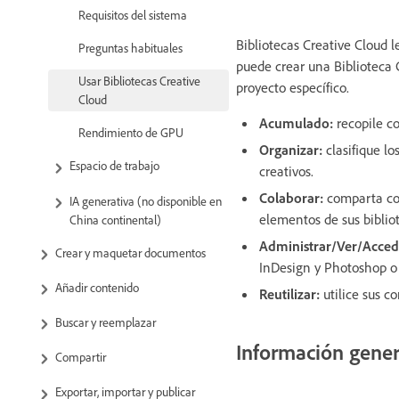
Requisitos del sistema
Bibliotecas Creative Cloud l
Preguntas habituales
puede crear una Biblioteca 
Usar Bibliotecas Creative
proyecto específico.
Cloud
Acumulado:
recopile c
Rendimiento de GPU
Organizar:
clasifique lo
Espacio de trabajo
creativos.
Colaborar:
comparta con
IA generativa (no disponible en
elementos de sus biblio
China continental)
Administrar/Ver/Acced
Crear y maquetar documentos
InDesign y Photoshop o I
Añadir contenido
Reutilizar:
utilice sus c
Buscar y reemplazar
Información genera
Compartir
Exportar, importar y publicar