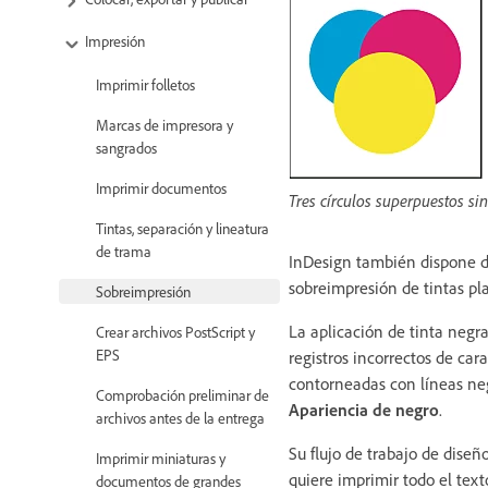
Impresión
Imprimir folletos
Marcas de impresora y
sangrados
Imprimir documentos
Tres círculos superpuestos si
Tintas, separación y lineatura
de trama
InDesign también dispone de
sobreimpresión de tintas pl
Sobreimpresión
La aplicación de tinta negr
Crear archivos PostScript y
EPS
registros incorrectos de car
contorneadas con líneas neg
Comprobación preliminar de
Apariencia de negro
.
archivos antes de la entrega
Su flujo de trabajo de diseñ
Imprimir miniaturas y
quiere imprimir todo el text
documentos de grandes