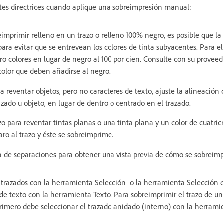
tes directrices cuando aplique una sobreimpresión manual:
reimprimir relleno en un trazo o relleno 100% negro, es posible que la
ara evitar que se entrevean los colores de tinta subyacentes. Para e
o colores en lugar de negro al 100 por cien. Consulte con su proveedo
color que deben añadirse al negro.
 reventar objetos, pero no caracteres de texto, ajuste la alineación 
azado u objeto, en lugar de dentro o centrado en el trazado.
azo para reventar tintas planas o una tinta plana y un color de cuatr
laro al trazo y éste se sobreimprime.
ia de separaciones para obtener una vista previa de cómo se sobreimp
trazados con la herramienta Selección o la herramienta Selección di
 de texto con la herramienta Texto. Para sobreimprimir el trazo de u
rimero debe seleccionar el trazado anidado (interno) con la herrami