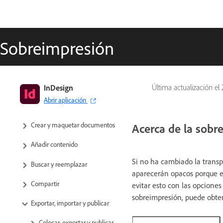
Sobreimpresión
Guía del usuario de InDesign
InDesign
Última actualización el
Abrir aplicación
Aprenda a usar InDesign
Crear y maquetar documentos
Acerca de la sobr
Añadir contenido
Si no ha cambiado la transpa
Buscar y reemplazar
aparecerán opacos porque el
Compartir
evitar esto con las opcione
sobreimpresión, puede obtene
Exportar, importar y publicar
Colocar, exportar y publicar