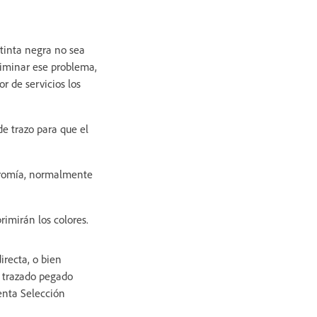
 tinta negra no sea
liminar ese problema,
r de servicios los
de trazo para que el
icromía, normalmente
rimirán los colores.
recta, o bien
n trazado pegado
enta Selección