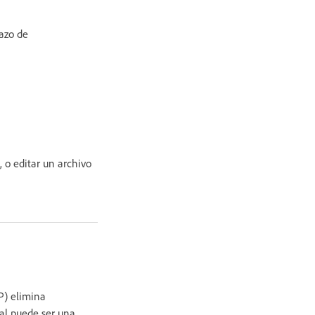
razo de
 o editar un archivo
P) elimina
al puede ser una