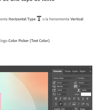
mienta
Horizontal Type
o la herramienta
Vertical
iálogo
Color Picker (Text Color)
.