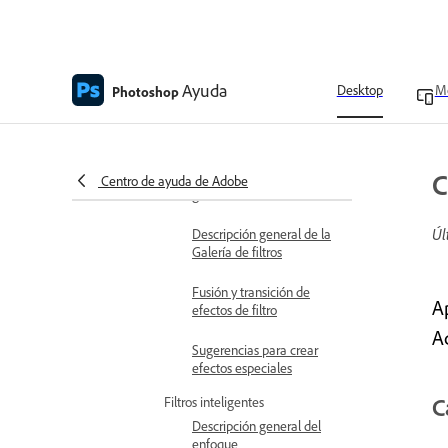
puntos de inicio y final
Efectos y filtros
Empezar con filtros
Descripción general de los
Ayuda
Desktop
Mo
Photoshop
Filtros
Aplicar filtros
Aplicar filtros desde la
C
Centro de ayuda de Adobe
galería de filtros
Úl
Descripción general de la
Galería de filtros
Fusión y transición de
A
efectos de filtro
A
Sugerencias para crear
efectos especiales
C
Filtros inteligentes
Descripción general del
enfoque