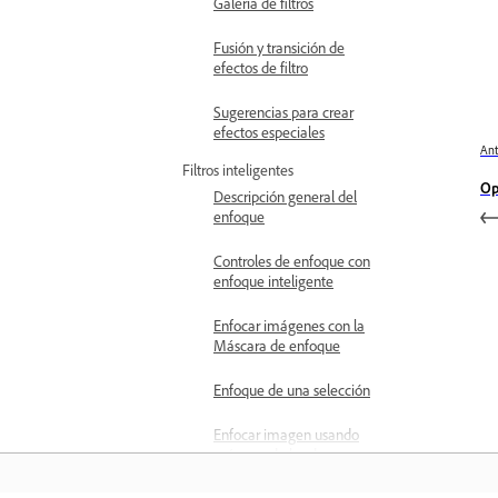
Galería de filtros
Fusión y transición de
efectos de filtro
Sugerencias para crear
efectos especiales
Ant
Filtros inteligentes
Op
Descripción general del
enfoque
Controles de enfoque con
enfoque inteligente
Enfocar imágenes con la
Máscara de enfoque
Enfoque de una selección
Enfocar imagen usando
máscara de borde
Filtros de desenfocar y enfocar