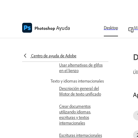
Trabajo con fuentes
OpenType SVG
Agregar glifos emoji
Ayuda
Desktop
Mo
Photoshop
Habilitar la protección de
glifos
Agregar glifos
D
Centro de ayuda de Adobe
Usar alternativas de glifos
en el lienzo
Úl
Texto y idiomas internacionales
Descripción general del
A
Motor de texto unificado
Crear documentos
utilizando idiomas,
escrituras y textos
internacionales
Escrituras internacionales