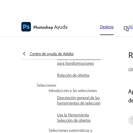
options de transformación
en Photoshop
Duplica objetos mientras
Ayuda
Desktop
Mo
Photoshop
los transformas
Aplicación de
transformaciones
R
Centro de ayuda de Adobe
Mover punto de referencia
para transformaciones
Úl
Rotación de objetos
Selecciones
A
Introducción a las selecciones
Descripción general de las
de
herramientas de selección
Usa la Herramienta
Selección de objetos
Selecciones automáticas y