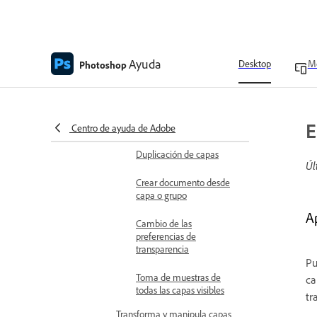
Organiza las capas con
grupos de capas
Trabajo con el panel Capas
Ayuda
Desktop
Mo
Photoshop
Descripción general de las
capas de vídeo
Convertir capas de fondo y
E
normales
Centro de ayuda de Adobe
Duplicación de capas
Úl
Crear documento desde
capa o grupo
A
Cambio de las
preferencias de
transparencia
Pu
Toma de muestras de
ca
todas las capas visibles
tr
Transforma y manipula capas