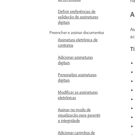
na
Definir preferências de
A
validação de assinaturas
digitais
As
Preencher e assinar documentos
ac
Assinatura eletrônica de
contratos
Ti
Adicionar assinaturas
digitais
Personalize assinaturas
digitais
Modificar as assinaturas
eletrônicas
Assinar no modo de
visualização para garantir
a integridade
Adicionar carimbos de