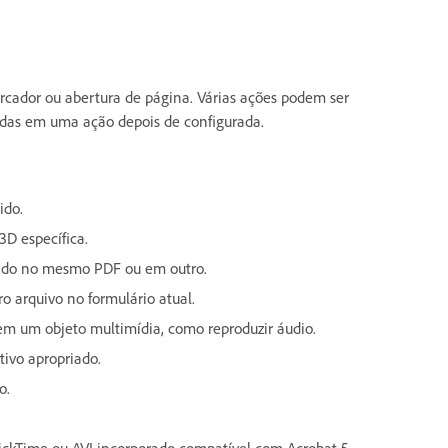
cador ou abertura de página. Várias ações podem ser
das em uma ação depois de configurada.
ido.
3D específica.
nado no mesmo PDF ou em outro.
ro arquivo no formulário atual.
em um objeto multimídia, como reproduzir áudio.
tivo apropriado.
o.
uickTime ou AVI incorporado compatível com Acrobat 5.