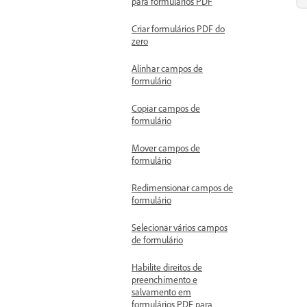
para formulários PDF
Criar formulários PDF do
zero
Alinhar campos de
formulário
Copiar campos de
formulário
Mover campos de
formulário
Redimensionar campos de
formulário
Selecionar vários campos
de formulário
Habilite direitos de
preenchimento e
salvamento em
formulários PDF para