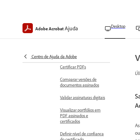
Solicitar assinaturas
eletrônicas em massa
Desktop
Ajuda
Adobe Acrobat
Gerenciar contratos
Gerenciar acordos
enviados em massa
V
Centro de Ajuda da Adobe
Gerenciar assinaturas digitais
Certificar PDFs
Úl
Comparar versões de
documentos assinados
S
Validar assinaturas digitais
A
Visualizar portfólios em
PDF assinados e
certificados
As
ou
Definir nível de confiança
do certificado