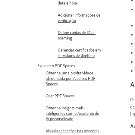
data e hora
Adicionar informações de
verificação
Definir contas de ID de
roaming
Gerenciar certificados em
servidores de diretório
Explorar o PDF Spaces
Obtenha uma produtividade
alimentada por IA com o PDF
A
Spaces
Criar PDF Spaces
Os
ac
Obtenha insights mais
inteligentes com o Assistente de
li
IA personalizado
A
Visualizar citações nas respostas