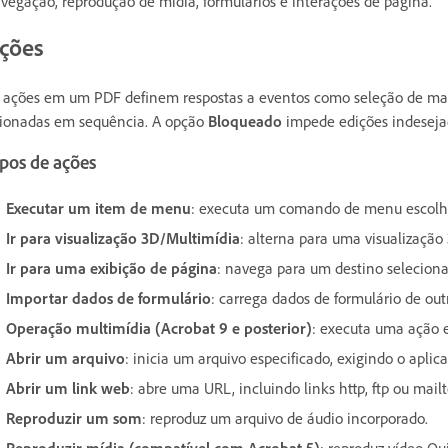
vegação, reprodução de mídia, formulários e interações de página.
ções
 ações em um PDF definem respostas a eventos como seleção de mar
ionadas em sequência. A opção
Bloqueado
impede edições indeseja
pos de ações
Executar um item de menu
: executa um comando de menu escolh
Ir para visualização 3D/Multimídia
: alterna para uma visualização 
Ir para uma exibição de página
: navega para um destino selecio
Importar dados de formulário
: carrega dados de formulário de out
Operação multimídia (Acrobat 9 e posterior)
: executa uma ação 
Abrir um arquivo
: inicia um arquivo especificado, exigindo o aplica
Abrir um link web
: abre uma URL, incluindo links http, ftp ou mailt
Reproduzir um som
: reproduz um arquivo de áudio incorporado.
Reproduzir mídia (compatível com Acrobat 5)
: reproduz vídeo Q