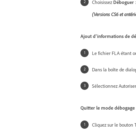
Choisissez
Déboguer
(Versions CS6 et antéri
Ajout d’informations de déb
Le fichier FLA étant o
Dans la boîte de dialo
Sélectionnez Autorise
Quitter le mode débogage
Cliquez sur le bouton