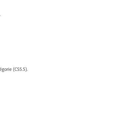
.
égorie (CS5.5).