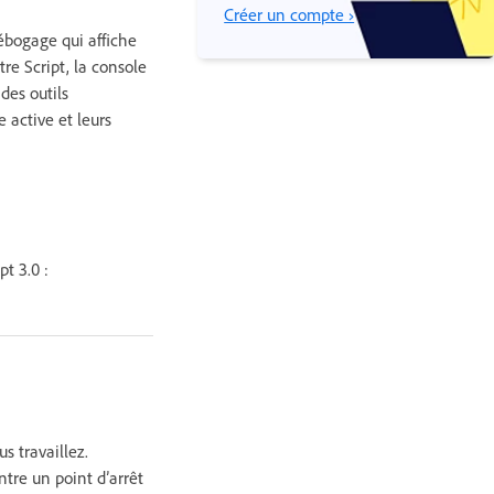
Créer un compte ›
ébogage qui affiche
re Script, la console
des outils
e active et leurs
t 3.0 :
 travaillez.
tre un point d’arrêt