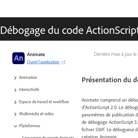
Débogage du code ActionScript
Guide d’utilisation d’Adobe Animate
Animate
Dernière mise à jour le
Ouvrir l’application
Présentation d’Animate
Animation
Présentation du d
Interactivité
Animate comprend un débogu
Espace de travail et workflow
d’ActionScript 2.0. Le débog
Multimédia et vidéo
paramètres de publication de
de débogage ActionScript 3.
Plateformes
fichier SWF. Le débogueur de
création Animate.
Conversion de projets Animate