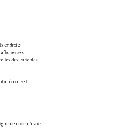
ts endroits
 afficher ses
celles des variables.
ation) ou JSFL
ligne de code où vous