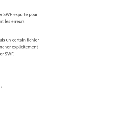
ier SWF exporté pour
t les erreurs
is un certain fichier
encher explicitement
ier SWF.
 :