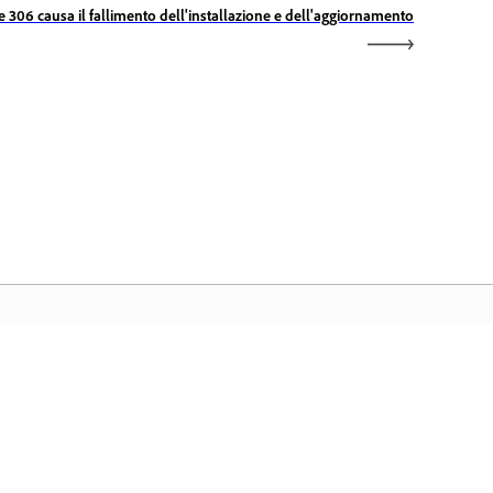
re 306 causa il fallimento dell'installazione e dell'aggiornamento
ome Adobe
cedi alle tue app e ai servizi preferiti di
eative Cloud, alla gestione dei file e