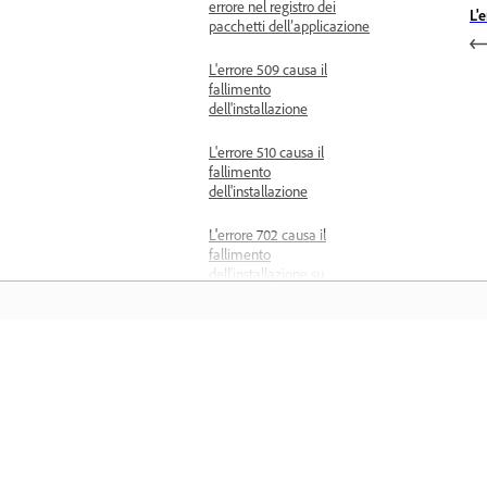
errore nel registro dei
L'
pacchetti dell’applicazione
L'errore 509 causa il
fallimento
dell'installazione
L'errore 510 causa il
fallimento
dell'installazione
L'errore 702 causa il
fallimento
dell'installazione su
macOS
L'errore 708 causa il
fallimento
dell'installazione
Formazione
L'errore 713 causa il
Apprendere con tutorial video dettagli
fallimento
dell'installazione
e istruzioni pratiche direttamente