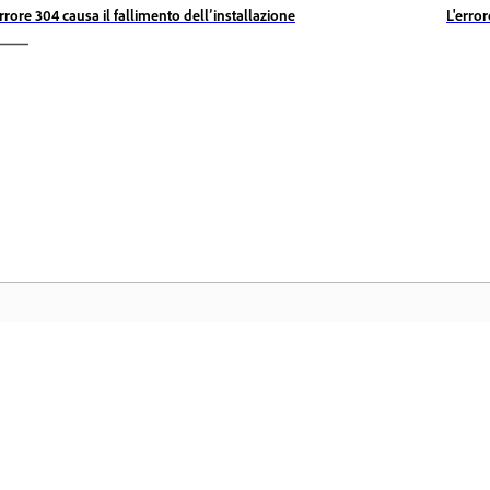
errore 304 causa il fallimento dell’installazione
L'erro
Community
H
ati
Partecipa alle discussioni, trova risposte,
Ac
impara dagli esperti e condividi le tue
Cr