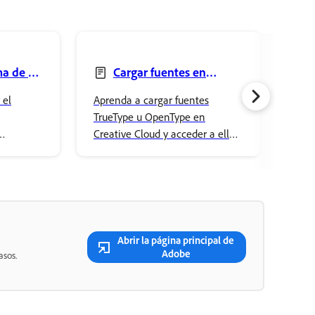
a de las
Cargar fuentes en
tive
Creative Cloud
las
 el
Aprenda a cargar fuentes
Cono
TrueType u OpenType en
pued
Creative Cloud y acceder a ellas
Cred
e Cloud y
en aplicaciones de Adobe y
reco
a de la
aplicaciones de escritorio.
tran
Cloud.
crea
Abrir la página principal de
Adobe
asos.