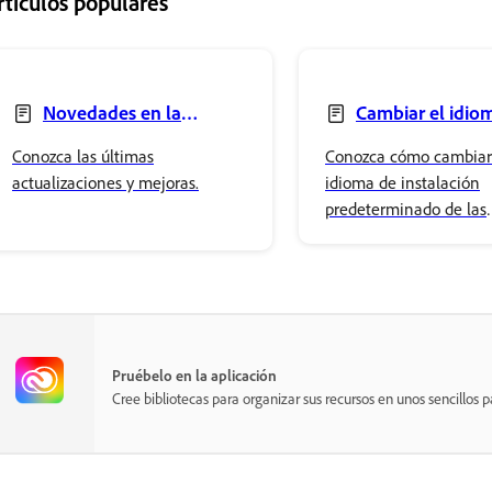
rtículos populares
Novedades en la
Cambiar el idiom
aplicación de Creative
aplicaciones de Crea
Conozca las últimas
Conozca cómo cambiar
Cloud
Cloud
actualizaciones y mejoras.
idioma de instalación
predeterminado de las
aplicaciones de Creativ
cómo cambiar el idiom
aplicación de Creative 
Pruébelo en la aplicación
Cree bibliotecas para organizar sus recursos en unos sencillos p