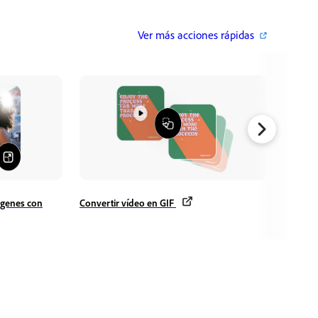
Ver más acciones rápidas
Recorta
ágenes con
Convertir vídeo en GIF