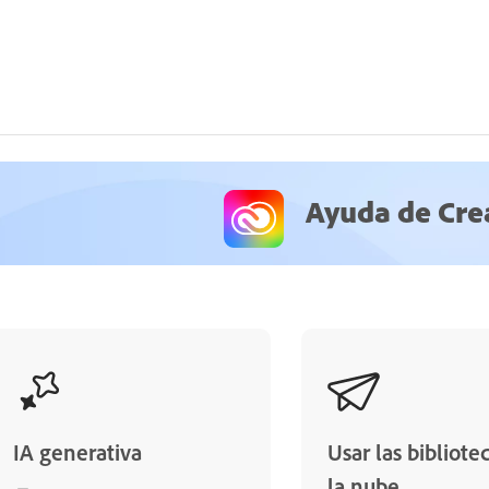
Ayuda de Cre
IA generativa
Usar las bibliote
la nube