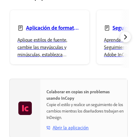
Aplicación de formato a
Seguimient
caracteres
de cambios
Aplique estilos de fuente,
Aprenda a usar l
cambie las mayúsculas y
Seguimiento de
minúsculas, establezca
Adobe InCopy pa
versalitas, agregue color con el
revisar, aceptar 
panel Muestras y use atributos
ediciones en una
OpenType para obtener una
tipografía refinada.
Colaborar en copias sin problemas
usando InCopy
Copie el estilo y realice un seguimiento de los
cambios mientras los diseñadores trabajan en
InDesign.
Abrir la aplicación