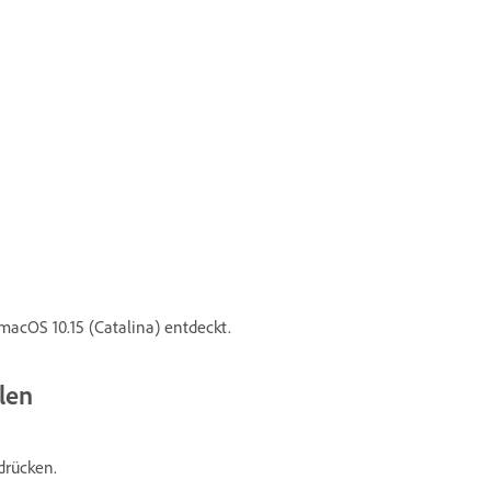
acOS 10.15 (Catalina) entdeckt.
len
drücken.