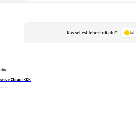
Kas sellest lehest oli abi?
Jah
mine
eative Cloudi KKK