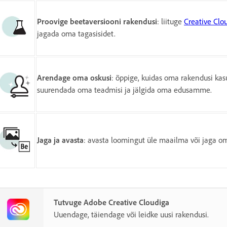
Proovige beetaversiooni rakendusi
: liituge
Creative Cl
jagada oma tagasisidet.
Arendage oma oskusi
: õppige, kuidas oma rakendusi ka
suurendada oma teadmisi ja jälgida oma edusamme.
Jaga ja avasta
: avasta loomingut üle maailma või jaga o
Tutvuge Adobe Creative Cloudiga
Uuendage, täiendage või leidke uusi rakendusi.