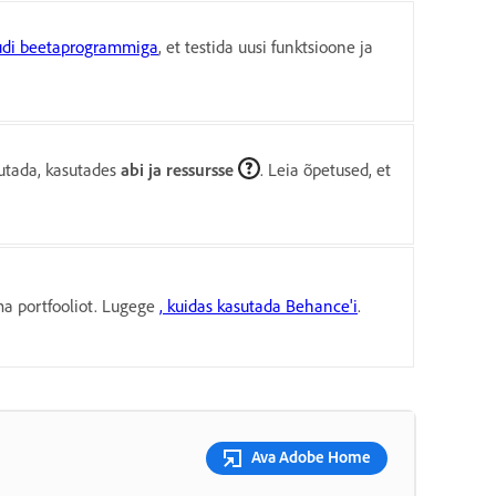
oudi beetaprogrammiga
, et testida uusi funktsioone ja
sutada, kasutades
abi ja ressursse
. Leia õpetused, et
ma portfooliot. Lugege
, kuidas kasutada Behance'i
.
Ava Adobe Home