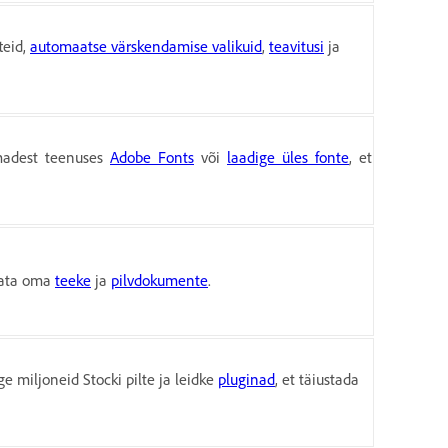
tteid,
automaatse värskendamise valikuid
,
teavitusi
ja
rmadest teenuses
Adobe Fonts
või
laadige üles fonte
, et
llata oma
teeke
ja
pilvdokumente
.
ge miljoneid Stocki pilte ja leidke
pluginad
, et täiustada