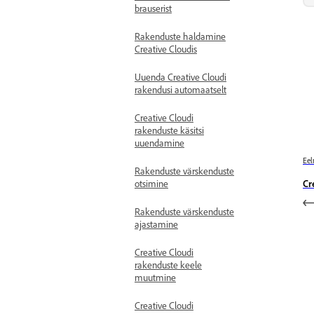
brauserist
Rakenduste haldamine
Creative Cloudis
Uuenda Creative Cloudi
rakendusi automaatselt
Creative Cloudi
rakenduste käsitsi
uuendamine
Eel
Rakenduste värskenduste
Cr
otsimine
Rakenduste värskenduste
ajastamine
Creative Cloudi
rakenduste keele
muutmine
Creative Cloudi