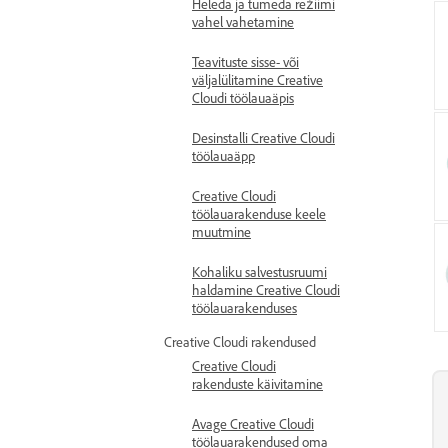
Heleda ja tumeda režiimi
vahel vahetamine
Teavituste sisse- või
väljalülitamine Creative
Cloudi töölauaäpis
Desinstalli Creative Cloudi
töölauaäpp
Creative Cloudi
töölauarakenduse keele
muutmine
Kohaliku salvestusruumi
haldamine Creative Cloudi
töölauarakenduses
Creative Cloudi rakendused
Creative Cloudi
rakenduste käivitamine
Avage Creative Cloudi
töölauarakendused oma