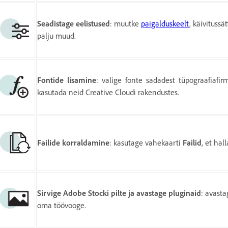
Seadistage eelistused
:
muutke
paigalduskeelt
, käivitussä
palju muud.
Fontide lisamine
:
valige fonte sadadest tüpograafiafi
kasutada neid Creative Cloudi rakendustes.
Failide korraldamine
: kasutage vahekaarti
Failid
, et ha
Sirvige Adobe Stocki pilte ja avastage pluginaid
: avasta
oma töövooge.