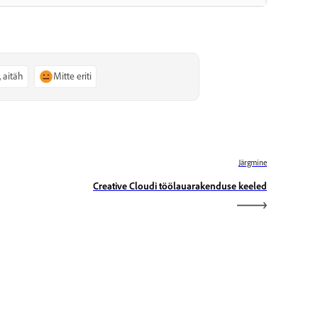
, aitäh
Mitte eriti
Järgmine
Creative Cloudi töölauarakenduse keeled