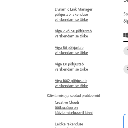
Dynamic Link Manager
Sa
põhjustab rakenduse
värskendamise tõrke
õi
Viga 2 või 50 põhjustab
värskendamise tõrke
Viga 86 põhjustab
värskendamise tõrke
Viga 131 põhjustab
värskendamise tõrke
Viga 1002 põhjustab
värskendamise tõrke
Käivitamisega seotud probleemid
Creative Cloudi
töölauaäpp on
käivitamisekraanil kinni
Leidke rakenduse