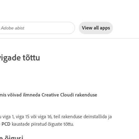
View all apps
igade tõttu
, mis võivad ilmneda Creative Cloudi rakenduse
iga 1, viga 15 või viga 16, teil rakenduse deinstallida ja
 PCD
kaustade piiratud õiguste tõttu.
e õigusi