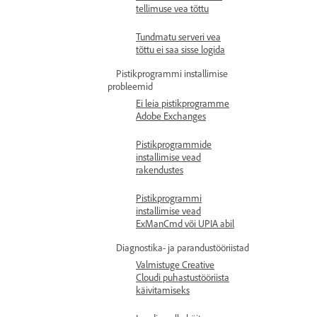
tellimuse vea tõttu
Tundmatu serveri vea
tõttu ei saa sisse logida
Pistikprogrammi installimise
probleemid
Ei leia pistikprogramme
Adobe Exchanges
Pistikprogrammide
installimise vead
rakendustes
Pistikprogrammi
installimise vead
ExManCmd või UPIA abil
Diagnostika- ja parandustööriistad
Valmistuge Creative
Cloudi puhastustööriista
käivitamiseks