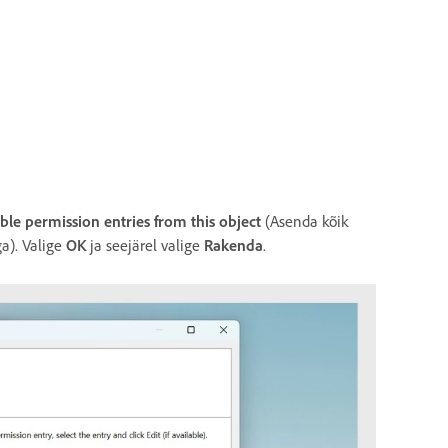
able permission entries from this object
(Asenda kõik
ga). Valige
OK
ja seejärel valige
Rakenda
.