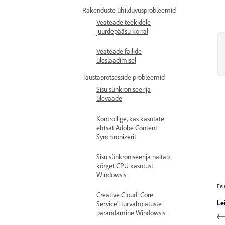
Rakenduste ühilduvusprobleemid
Veateade teekidele
juurdepääsu korral
Veateade failide
üleslaadimisel
Taustaprotsesside probleemid
Sisu sünkroniseerija
ülevaade
Kontrollige, kas kasutate
ehtsat Adobe Content
Synchronizerit
Sisu sünkroniseerija näitab
kõrget CPU kasutust
Windowsis
Eel
Creative Cloudi Core
Le
Service'i turvahoiatuste
parandamine Windowsis