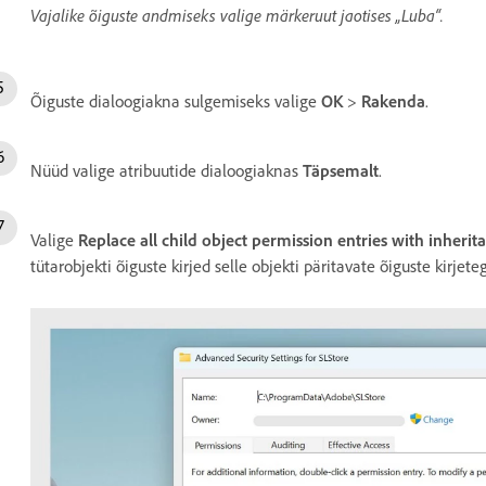
Vajalike õiguste andmiseks valige märkeruut jaotises „Luba“.
Õiguste dialoogiakna sulgemiseks valige
OK
>
Rakenda
.
Nüüd valige atribuutide dialoogiaknas
Täpsemalt
.
Valige
Replace all child object permission entries with inherit
tütarobjekti õiguste kirjed selle objekti päritavate õiguste kirjete