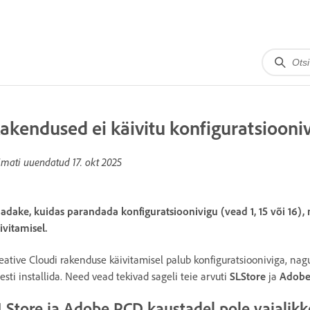
akendused ei käivitu konfiguratsiooniv
imati uuendatud
17. okt 2025
adake, kuidas parandada konfiguratsioonivigu (vead 1, 15 või 16)
ivitamisel.
eative Cloudi rakenduse käivitamisel palub konfiguratsiooniviga, nagu v
esti installida. Need vead tekivad sageli teie arvuti
SLStore
ja
Adobe
LStore ja Adobe PCD kaustadel pole vajalikk