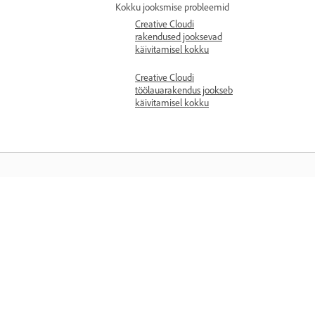
Kokku jooksmise probleemid
Creative Cloudi
rakendused jooksevad
käivitamisel kokku
Creative Cloudi
töölauarakendus jookseb
käivitamisel kokku
Õppige
Õppige sammsammuliste videoõpetus
ja praktiliste juhiste abil otse rakendus