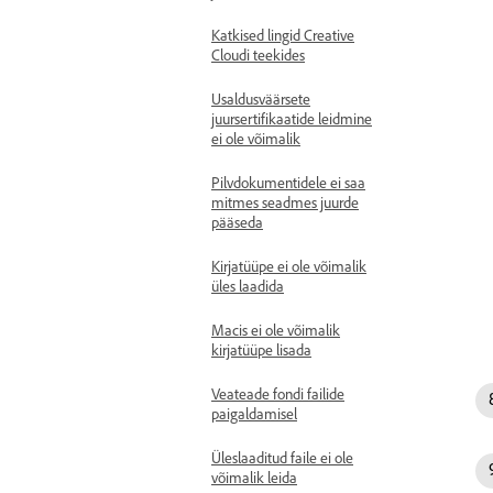
Katkised lingid Creative
Cloudi teekides
Usaldusväärsete
juursertifikaatide leidmine
ei ole võimalik
Pilvdokumentidele ei saa
mitmes seadmes juurde
pääseda
Kirjatüüpe ei ole võimalik
üles laadida
Macis ei ole võimalik
kirjatüüpe lisada
Veateade fondi failide
paigaldamisel
Üleslaaditud faile ei ole
võimalik leida