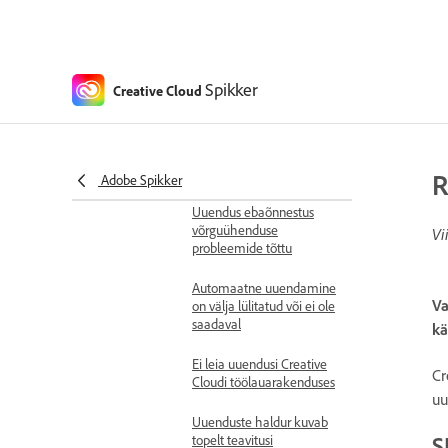
seal keelatud
Creative Cloud Market ei
ole enam saadaval
Spikker
Creative Cloud
Installimise ja uuendamise
probleemid
Creative Cloudi
uuendusvigade
lahendamine
R
Adobe Spikker
Uuendus ebaõnnestus
võrguühenduse
Vi
probleemide tõttu
Automaatne uuendamine
Va
on välja lülitatud või ei ole
saadaval
kä
Ei leia uuendusi Creative
Cr
Cloudi töölauarakenduses
uu
Uuenduste haldur kuvab
S
topelt teavitusi