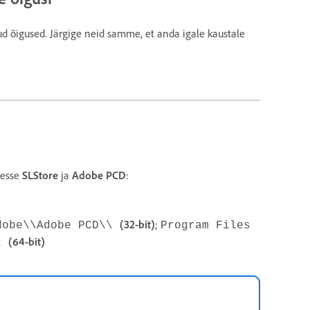
ud õigused. Järgige neid samme, et anda igale kaustale
desse
SLStore
ja
Adobe PCD
:
(32-bit)
;
dobe\\Adobe PCD\\
Program Files
(64-bit)
\\