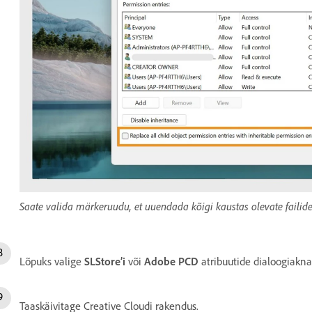
Saate valida märkeruudu, et uuendada kõigi kaustas olevate failid
Lõpuks valige
SLStore’i
või
Adobe PCD
atribuutide dialoogiakn
Taaskäivitage Creative Cloudi rakendus.