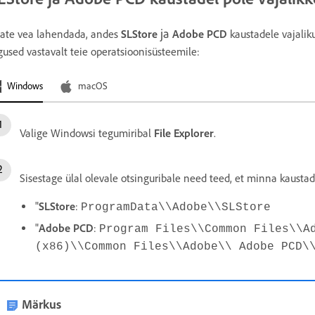
ja
ate vea lahendada, andes
SLStore
Adobe PCD
kaustadele vajalik
gused vastavalt teie operatsioonisüsteemile:
Windows
macOS
Valige Windowsi tegumiribal
File Explorer
.
Sisestage ülal olevale otsinguribale need teed, et minna kausta
"
SLStore
:
ProgramData\\Adobe\\SLStore
"
Adobe
PCD
:
Program Files\\Common Files\\A
(x86)\\Common Files\\Adobe\\ Adobe PCD
Märkus