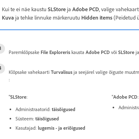
Kui te ei näe kaustu
SLStore
ja
Adobe PCD
, valige vahekaar
Kuva
ja tehke linnuke märkeruutu
Hidden
items
(Peidetud 
Paremklõpsake
File
Exploreris
kausta
Adobe PCD
või
SLStore
ja
Klõpsake vahekaarti
Turvalisus
ja seejärel valige õiguste muut
:
"
SLStore
:
"
Adobe PCD
:
Administr
Administraatorid:
täisõigused
Süsteem:
täisõigused
Kasutajad:
lugemis - ja eriõigused