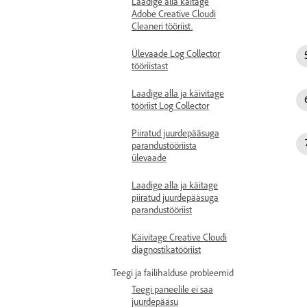
Laadige alla käitage
Adobe Creative Cloudi
Cleaneri tööriist.
Ülevaade Log Collector
tööriistast
Laadige alla ja käivitage
tööriist Log Collector
Piiratud juurdepääsuga
parandustööriista
ülevaade
Laadige alla ja käitage
piiratud juurdepääsuga
parandustööriist
Käivitage Creative Cloudi
diagnostikatööriist
Teegi ja failihalduse probleemid
Teegi paneelile ei saa
juurdepääsu