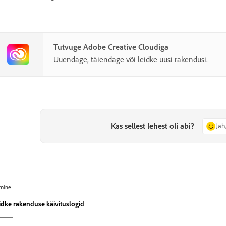
Tutvuge Adobe Creative Cloudiga
Uuendage, täiendage või leidke uusi rakendusi.
Kas sellest lehest oli abi?
Jah
mine
idke rakenduse käivituslogid