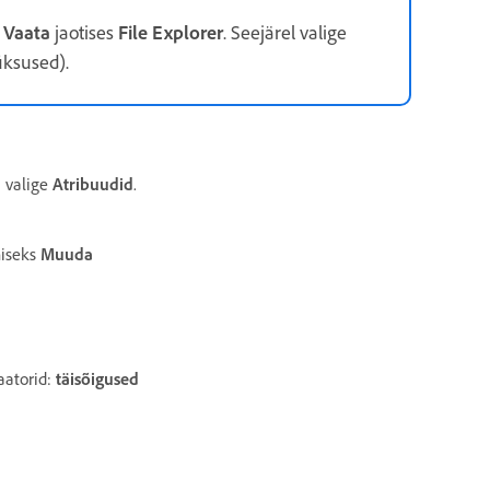
t
Vaata
jaotises
File
Explorer
. Seejärel valige
üksused).
 valige
Atribuudid
.
miseks
Muuda
aatorid:
täisõigused