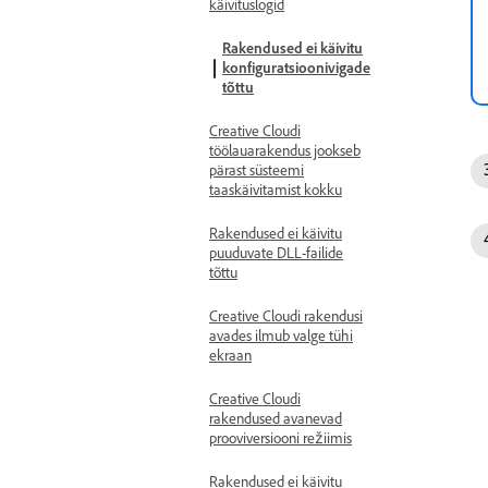
käivituslogid
Rakendused ei käivitu
konfiguratsioonivigade
tõttu
Creative Cloudi
töölauarakendus jookseb
pärast süsteemi
taaskäivitamist kokku
Rakendused ei käivitu
puuduvate DLL-failide
tõttu
Creative Cloudi rakendusi
avades ilmub valge tühi
ekraan
Creative Cloudi
rakendused avanevad
prooviversiooni režiimis
Rakendused ei käivitu