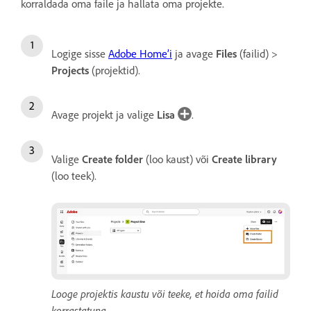
korraldada oma faile ja hallata oma projekte.
Logige sisse
Adobe Home’i
ja avage
Files
(failid) >
Projects
(projektid).
Avage projekt ja valige
Lisa
.
Valige
Create folder
(loo kaust) või
Create library
(loo teek).
Looge projektis kaustu või teeke, et hoida oma failid
korrastatuna.