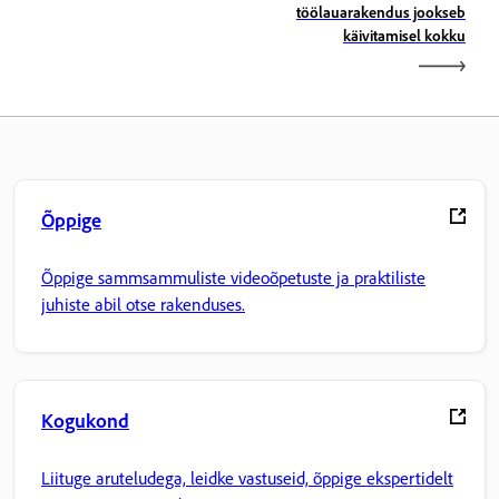
töölauarakendus jookseb
käivitamisel kokku
Õppige
Õppige sammsammuliste videoõpetuste ja praktiliste
juhiste abil otse rakenduses.
Kogukond
Liituge aruteludega, leidke vastuseid, õppige ekspertidelt