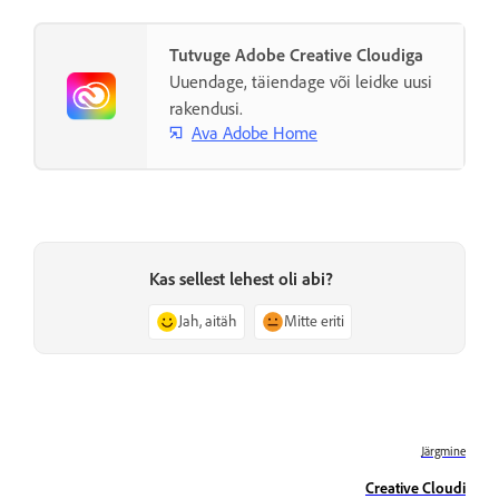
Tutvuge Adobe Creative Cloudiga
Uuendage, täiendage või leidke uusi
rakendusi.
Ava Adobe Home
Kas sellest lehest oli abi?
Jah, aitäh
Mitte eriti
Järgmine
Creative Cloudi