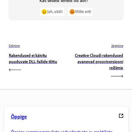
Kas sellest lehest oli abi?
Jah, aitäh
Mitte eriti
Eelmine
Järgmine
Rakendused ei käivitu
Creative Cloudi rakendused
puuduvate DLL-failide tõttu
avanevad prooviversiooni
režiimis
Õppige