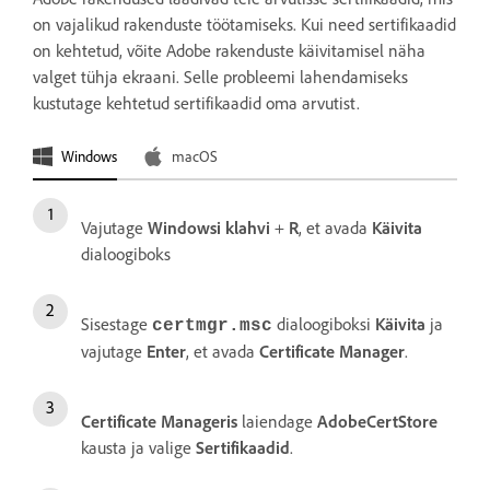
on vajalikud rakenduste töötamiseks. Kui need sertifikaadid
on kehtetud, võite Adobe rakenduste käivitamisel näha
valget tühja ekraani. Selle probleemi lahendamiseks
kustutage kehtetud sertifikaadid oma arvutist.
Windows
macOS
Vajutage
Windowsi klahvi
+
R
, et avada
Käivita
dialoogiboks
Sisestage
dialoogiboksi
Käivita
ja
certmgr.msc
vajutage
Enter
, et avada
Certificate Manager
.
Certificate Manageris
laiendage
AdobeCertStore
kausta ja valige
Sertifikaadid
.