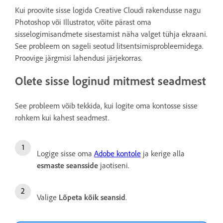
Kui proovite sisse logida Creative Cloudi rakendusse nagu
Photoshop või Illustrator, võite pärast oma
sisselogimisandmete sisestamist näha valget tühja ekraani.
See probleem on sageli seotud litsentsimisprobleemidega.
Proovige järgmisi lahendusi järjekorras.
Olete sisse loginud mitmest seadmest
See probleem võib tekkida, kui logite oma kontosse sisse
rohkem kui kahest seadmest.
Logige sisse oma
Adobe kontole
ja kerige alla
esmaste
seansside
jaotiseni.
Valige
Lõpeta kõik seansid
.