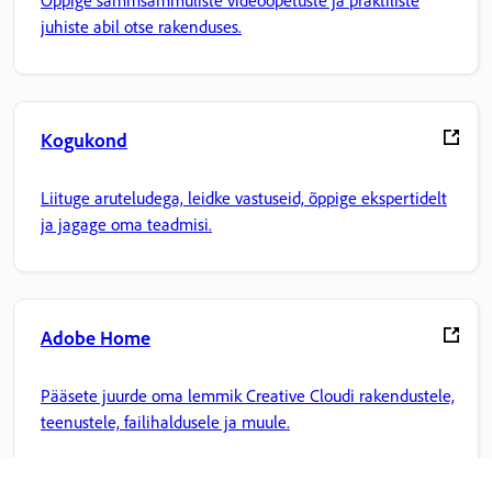
Õppige sammsammuliste videoõpetuste ja praktiliste
juhiste abil otse rakenduses.
Kogukond
Liituge aruteludega, leidke vastuseid, õppige ekspertidelt
ja jagage oma teadmisi.
Adobe Home
Pääsete juurde oma lemmik Creative Cloudi rakendustele,
teenustele, failihaldusele ja muule.