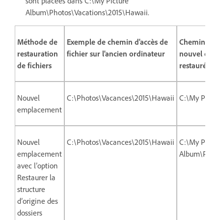
sont placées dans C:\My Picture
Album\Photos\Vacations\2015\Hawaii.
Méthode de
Exemple de chemin d'accès de
Chemin d'acc
restauration
fichier sur l'ancien ordinateur
nouvel ordi
de fichiers
restauré ve
Nouvel
C:\Photos\Vacances\2015\Hawaii
C:\My Pictu
emplacement
Nouvel
C:\Photos\Vacances\2015\Hawaii
C:\My Pictu
emplacement
Album\Photo
avec l’option
Restaurer la
structure
d’origine des
dossiers