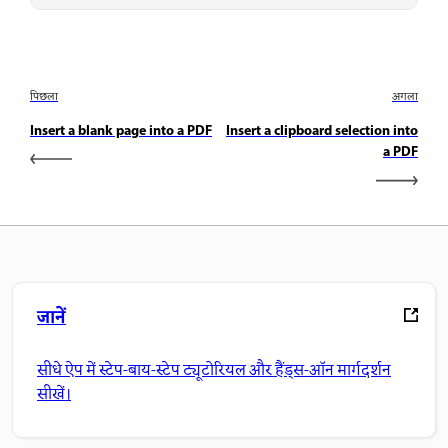
पिछला
अगला
Insert a blank page into a PDF
Insert a clipboard selection into
a PDF
जानें
सीधे ऐप में स्टेप-बाय-स्टेप ट्यूटोरियल और हैंड्स-ऑन मार्गदर्शन
सीखें।