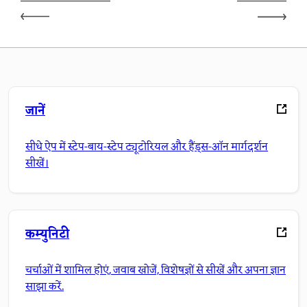
जानें
सीधे ऐप में स्टेप-बाय-स्टेप ट्यूटोरियल और हैंड्स-ऑन मार्गदर्शन
सीखें।
कम्युनिटी
चर्चाओं में शामिल होएं, जवाब खोजें, विशेषज्ञों से सीखें और अपना ज्ञान
साझा करें.