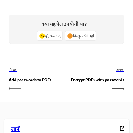
क्या यह पेज उपयोगी था?
हाँ, धन्यवाद
बिल्कुल भी नहीं
पिछला
अगला
Add passwords to PDFs
Encrypt PDFs with passwords
जानें