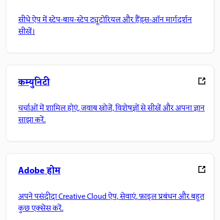
सीधे ऐप में स्टेप-बाय-स्टेप ट्यूटोरियल और हैंड्स-ऑन मार्गदर्शन
सीखें।
कम्युनिटी
चर्चाओं में शामिल होएं, जवाब खोजें, विशेषज्ञों से सीखें और अपना ज्ञान
साझा करें.
Adobe होम
अपने पसंदीदा Creative Cloud ऐप, सेवाएं, फ़ाइल प्रबंधन और बहुत
कुछ एक्सेस करें.