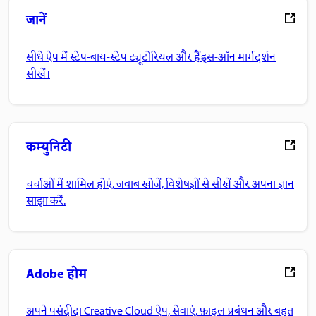
जानें
सीधे ऐप में स्टेप-बाय-स्टेप ट्यूटोरियल और हैंड्स-ऑन मार्गदर्शन
सीखें।
कम्युनिटी
चर्चाओं में शामिल होएं, जवाब खोजें, विशेषज्ञों से सीखें और अपना ज्ञान
साझा करें.
Adobe होम
अपने पसंदीदा Creative Cloud ऐप, सेवाएं, फ़ाइल प्रबंधन और बहुत