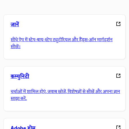
जानें
सीधे ऐप में स्टेप-बाय-स्टेप ट्यूटोरियल और हैंड्स-ऑन मार्गदर्शन
सीखें।
कम्युनिटी
चर्चाओं में शामिल होएं, जवाब खोजें, विशेषज्ञों से सीखें और अपना ज्ञान
साझा करें.
Adobe होम