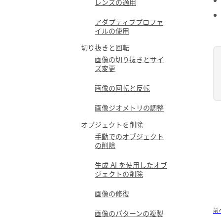
レンズの適用
アダプティブプロファ
イルの使用
切り抜きと回転
画像の切り抜きとサイ
ズ変更
画像の回転と反転
画像ジオメトリの調整
オブジェクトを削除
手動でのオブジェクト
の削除
生成 AI を使用したオブ
ジェクトの削除
画像の修復
前
画像のパターンの複製