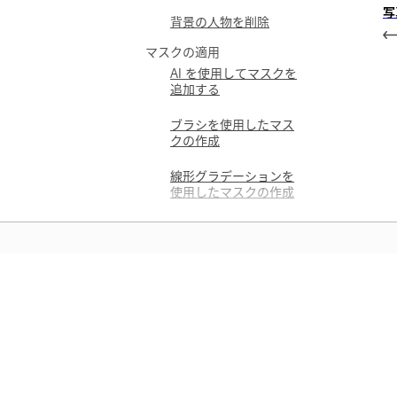
写
背景の人物を削除
マスクの適用
AI を使用してマスクを
追加する
ブラシを使用したマス
クの作成
線形グラデーションを
使用したマスクの作成
円形グラデーションを
使用したマスクの作成
色域指定を使用したマ
スクの作成
学ぶ
輝度範囲を使用したマ
スクの作成
アプリ内のステップバイステップ
デオチュートリアルと実践的なガ
マスクの追加
ンスで学習できます。