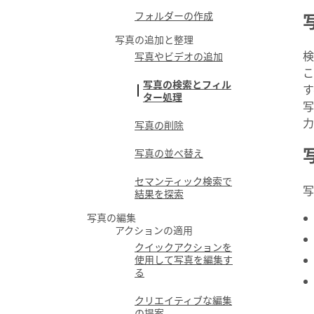
フォルダーの作成
写真の追加と整理
検
写真やビデオの追加
こ
写真の検索とフィル
す
ター処理
写
力
写真の削除
写真の並べ替え
セマンティック検索で
結果を探索
写真の編集
アクションの適用
クイックアクションを
使用して写真を編集す
る
クリエイティブな編集
の提案