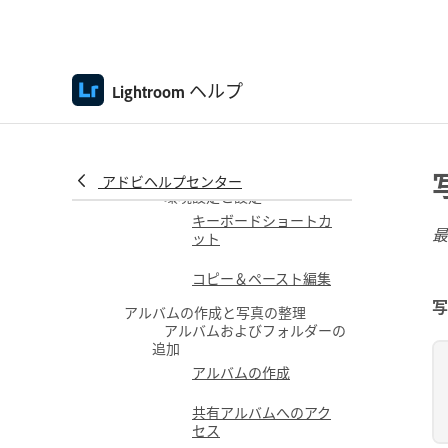
Lightroom web ギャラ
リーの技術要件
ワークスペース案内ツ
アー
ヘルプ
Lightroom
アプリにアクセス
Lightroom web ギャラ
リーへのアクセス
アドビヘルプセンター
環境設定と設定
キーボードショートカ
最
ット
コピー＆ペースト編集
写
アルバムの作成と写真の整理
アルバムおよびフォルダーの
追加
アルバムの作成
共有アルバムへのアク
セス