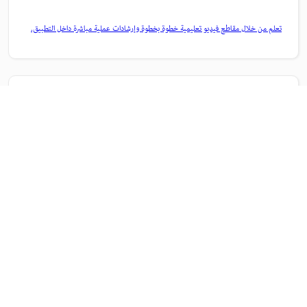
تعلم من خلال مقاطع فيديو تعليمية خطوة بخطوة وإرشادات عملية مباشرة داخل التطبيق.
المجتمع
انضم إلى المناقشات، واعثر على الإجابات، وتعلم من الخبراء، وشارك معرفتك.
الصفحة الرئيسية لـ Adobe
تمكّن من الوصول إلى تطبيقات Creative Cloud وخدماتها المفضلة بالإضافة إلى إدارة
الملفات وغيرها المزيد.