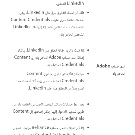
LinkedIn للتحقق.
طالما أن اسمك القانوني مرئي على LinkedIn، يبقى
تحققك صالحًا.سيرى عارضو Content Credentials
الخاصة بك اسمك القانوني فقط إذا زاروا ملف LinkedIn
الشخصي الخاص بك.
إذا كنت لا تريد إضافة تحقق من LinkedIn، يمكنك
إضافة اسم حساب Adobe الخاص بك إلى Content
Credentials الخاصة بك.
اسم حساب Adobe
الخاص بك
سيتمكن الأشخاص الذين يعرضون Content
Credentials الخاصة بك من رؤية أنك أدخلت هذا
الاسم بدلاً من التحقق منه على LinkedIn.
بعد ربط حسابات وسائل التواصل الاجتماعي الخاصة بك عن
طريق تسجيل الدخول إليها، يمكن إضافتها إلى Content
Credentials الخاصة بك.
إذا كان لديك بالفعل حساب Behance مرتبط بتسجيل