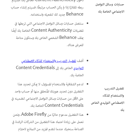
دخول Content Authenticity الخاص بك، فسيتم
حسابات وسائل التواصل
ربطه تلقائيًا.إذا لم يكن الحساب مرتبطًا، فسيتم إنشاء حساب
الاجتماعي الخاصة بك
Behance جديد لك لتفعيله واستخدامه.
ستتصل حسابات وسائل التواصل الاجتماعي التي تربطها في
تفضيلات Content Authenticity الخاصة بك أيضًا
بملف Behance الشخصي الخاص بك وستكون متاحة
للعرض هناك.
أضف
تفضيل التدريب والاستخدام للذكاء الاصطناعي
التوليدي
الخاص بك إلى Content Credentials
الخاصة بك.
لدعم الشفافية والاستخدام المسؤول، لا يمكن تحديد هذا
تفضيل التدريب
التفضيل دون تحديد هويتك المُتحقق منها أو حساب واحد
والاستخدام للذكاء
على الأقل من حسابات وسائل التواصل الاجتماعي لتضمينه في
الاصطناعي التوليدي الخاص
Content Credentials الخاصة بك.
بك
هذا التفضيل مدعوم حاليًا من Adobe Firefly، ونحن
نعمل على زيادة اعتماد هذا التفضيل من الشركات الرائدة في
الصناعة.سنخبرك عندما تنضم المزيد من النماذج لاحترام