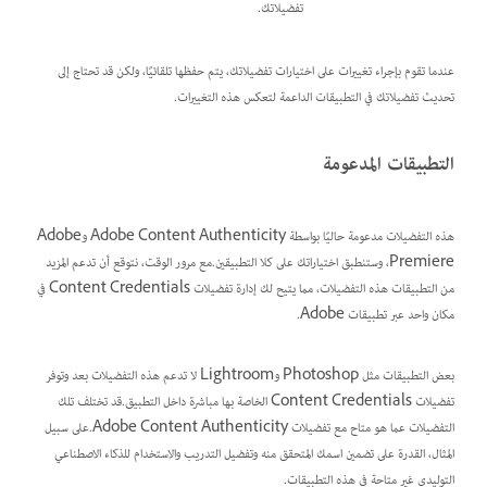
تفضيلاتك.
عندما تقوم بإجراء تغييرات على اختيارات تفضيلاتك، يتم حفظها تلقائيًا، ولكن قد تحتاج إلى
تحديث تفضيلاتك في التطبيقات الداعمة لتعكس هذه التغييرات.
التطبيقات المدعومة
هذه التفضيلات مدعومة حاليًا بواسطة Adobe Content Authenticity وAdobe
Premiere، وستنطبق اختياراتك على كلا التطبيقين.مع مرور الوقت، نتوقع أن تدعم المزيد
من التطبيقات هذه التفضيلات، مما يتيح لك إدارة تفضيلات Content Credentials في
مكان واحد عبر تطبيقات Adobe.
بعض التطبيقات مثل Photoshop وLightroom لا تدعم هذه التفضيلات بعد وتوفر
تفضيلات Content Credentials الخاصة بها مباشرة داخل التطبيق.قد تختلف تلك
التفضيلات عما هو متاح مع تفضيلات Adobe Content Authenticity.على سبيل
المثال، القدرة على تضمين اسمك المتحقق منه وتفضيل التدريب والاستخدام للذكاء الاصطناعي
التوليدي غير متاحة في هذه التطبيقات.