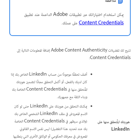
ملاحظة
يمكن استخدام اختياراتك عبر تطبيقات Adobe الداعمة عند تطبيق
Content Credentials
على عملك.
تتيح لك تفضيلات Adobe Content Authenticity إضافة المعلومات التالية إلى
Content Credentials:
أضف تحققًا موجودًا من حساب LinkedIn الخاص بك إذا
كان لديك بالفعل، أو أكمل التحقق مجانًا لتضمين هويتك
المُتحقق منها في Content Credentials الخاصة بك
وبناء الثقة مع جمهورك.
يمكنك التحقق من هويتك على LinkedIn حتى لو كان
الاسم المعروض في ملف LinkedIn الشخصي الخاص بك
(والذي سيظهر في Content Credentials الخاصة
هويتك المُتحقق منها على
بك عند تحديد هذا التفضيل) ليس نفس الاسم القانوني
LinkedIn
المعروض في معرفك الحكومي أو الوثائق الأخرى التي يتطلبها