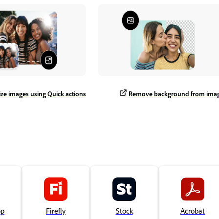
ize images using Quick actions
Remove background from ima
op
Firefly
Stock
Acrobat