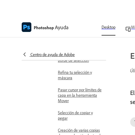
Herramienta Lazo
magnético
Guardado de la
Ayuda
configuración de Tonos de
Desktop
Mo
Photoshop
piel como ajuste
preestablecido
Refinar y modificar selecciones
E
Centro de ayuda de Adobe
Mover una selección o
borde de selección
Úl
Refina tu selección y
máscara
Pasar cursor por límites de
E
capa en la herramienta
Mover
s
Selección de copiar y
pegar
Creación de varias copias