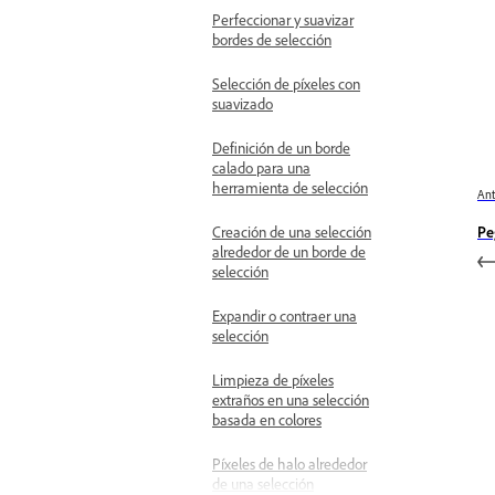
Perfeccionar y suavizar
bordes de selección
Selección de píxeles con
suavizado
Definición de un borde
calado para una
herramienta de selección
Ant
Creación de una selección
Pe
alrededor de un borde de
selección
Expandir o contraer una
selección
Limpieza de píxeles
extraños en una selección
basada en colores
Píxeles de halo alrededor
de una selección