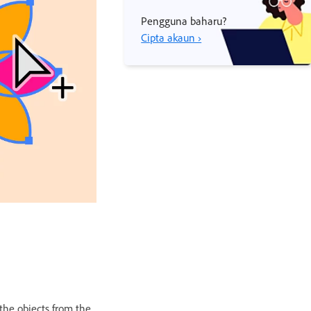
Pengguna baharu?
Cipta akaun ›
l the objects from the