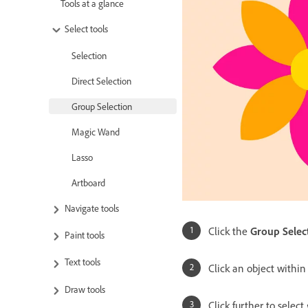
Tools at a glance
Select tools
Selection
Direct Selection
Group Selection
Magic Wand
Lasso
Artboard
Navigate tools
Click the
Group Selec
Paint tools
Text tools
Click an object within 
Draw tools
Click further to select