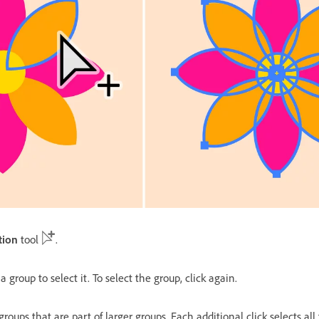
tion
tool
.
a group to select it. To select the group, click again.
 groups that are part of larger groups. Each additional click selects al