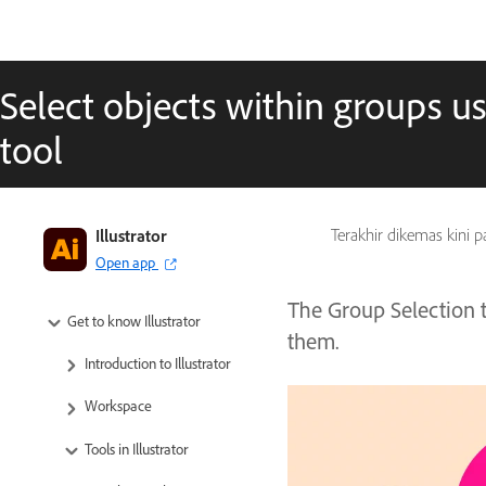
Select objects within groups u
tool
Illustrator
Terakhir dikemas kini 
Open app
The Group Selection t
Get to know Illustrator
them.
Introduction to Illustrator
Workspace
Tools in Illustrator