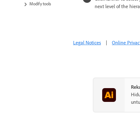
Modify tools
next level of the hiera
Quick actions
Illustrator on the iPad
Cloud documents
Legal Notices
|
Online Privac
Add and edit content
Import, export, and save
Printing
Reka
Troubleshooting
Hidu
untu