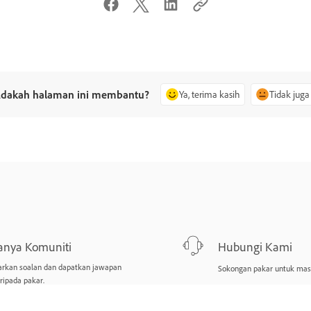
dakah halaman ini membantu?
Ya, terima kasih
Tidak juga
anya Komuniti
Hubungi Kami
arkan soalan dan dapatkan jawapan
Sokongan pakar untuk mas
ripada pakar.
nya sekarang
Mulakan sekarang