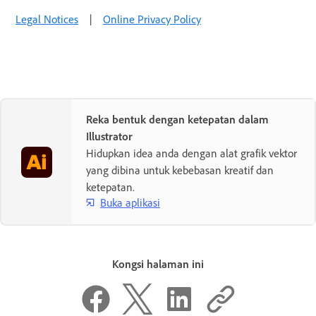
Legal Notices
|
Online Privacy Policy
Reka bentuk dengan ketepatan dalam
Illustrator
Hidupkan idea anda dengan alat grafik vektor
yang dibina untuk kebebasan kreatif dan
ketepatan.
Buka aplikasi
Kongsi halaman ini