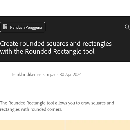
Panduan Pengguna
Create rounded squares and rectangles
with the Rounded Rectangle tool
Terakhir dikemas kini pada
30 Apr 2024
The Rounded Rectangle tool allows you to draw squares and
rectangles with rounded corners.