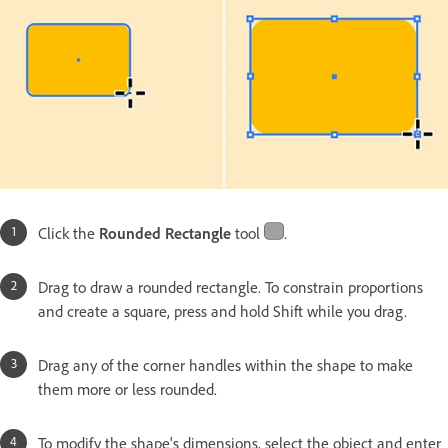
Click the
Rounded Rectangle
tool
.
Drag to draw a rounded rectangle. To constrain proportions
and create a square, press and hold Shift while you drag.
Drag any of the corner handles within the shape to make
them more or less rounded.
To modify the shape's dimensions, select the object and enter