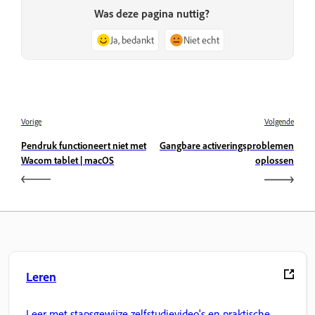
Was deze pagina nuttig?
Ja, bedankt
Niet echt
Vorige
Volgende
Pendruk functioneert niet met
Gangbare activeringsproblemen
Wacom tablet | macOS
oplossen
Leren
Leer met stapsgewijze zelfstudievideo's en praktische