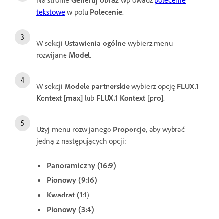
Na stronie
Generuj obraz
wprowadź
polecenie
tekstowe
w polu
Polecenie
.
W sekcji
Ustawienia ogólne
wybierz menu
rozwijane
Model
.
W sekcji
Modele
partnerskie
wybierz opcję
FLUX.1
Kontext [max]
lub
FLUX.1 Kontext [pro]
.
Użyj menu rozwijanego
Proporcje
, aby wybrać
jedną z następujących opcji:
Panoramiczny (16:9)
Pionowy (9:16)
Kwadrat (1:1)
Pionowy (3:4)