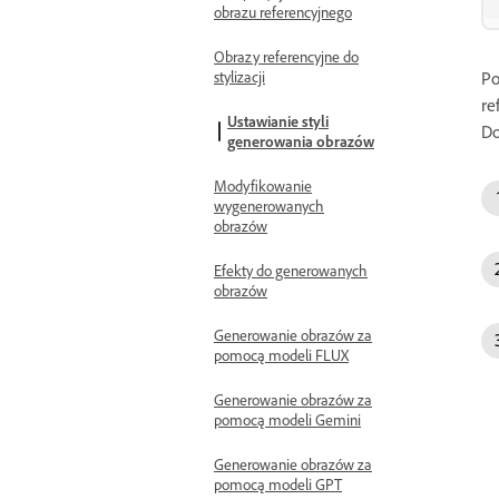
obrazu referencyjnego
Obrazy referencyjne do
stylizacji
Po
re
Ustawianie styli
Do
generowania obrazów
Modyfikowanie
wygenerowanych
obrazów
Efekty do generowanych
obrazów
Generowanie obrazów za
pomocą modeli FLUX
Generowanie obrazów za
pomocą modeli Gemini
Generowanie obrazów za
pomocą modeli GPT