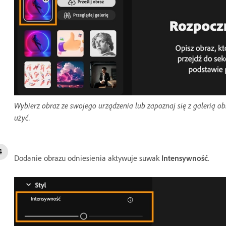
Wybierz obraz ze swojego urządzenia lub zapoznaj się z galerią ob
użyć.
Dodanie obrazu odniesienia aktywuje suwak
Intensywność
.