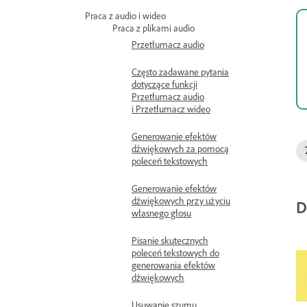
Praca z audio i wideo
Praca z plikami audio
Przetłumacz audio
Często zadawane pytania
dotyczące funkcji
Przetłumacz audio
i Przetłumacz wideo
Generowanie efektów
dźwiękowych za pomocą
poleceń tekstowych
Generowanie efektów
dźwiękowych przy użyciu
D
własnego głosu
Pisanie skutecznych
poleceń tekstowych do
generowania efektów
dźwiękowych
Usuwanie szumu