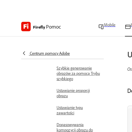
Generuj obrazy
Generowanie obrazów na
podstawie opisów
tekstowych
Mobile
Pomoc
Firefly
Pisanie skutecznych
poleceń tekstowych
Ulepszanie poleceń do
U
Centrum pomocy Adobe
generowania obrazów
Szybkie generowanie
Os
obrazów za pomocą Trybu
szybkiego
D
Ustawianie proporcji
obrazu
Ustawianie typu
zawartości
Dopasowywania
kompozycji obrazu do