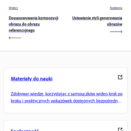
Wstecz
Następna
Dopasowywania kompozycji
Ustawianie styli generowania
obrazu do obrazu
obrazów
referencyjnego
Materiały do nauki
Zdobywaj wiedzę, korzystając z samouczków wideo krok po
kroku i praktycznych wskazówek dostępnych bezpośrednio
w aplikacji.
Społeczność