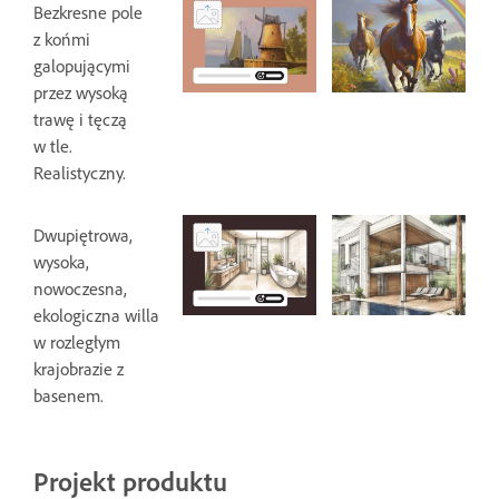
Bezkresne pole
z końmi
galopującymi
przez wysoką
trawę i tęczą
w tle.
Realistyczny.
Dwupiętrowa,
wysoka,
nowoczesna,
ekologiczna willa
w rozległym
krajobrazie z
basenem.
Projekt produktu