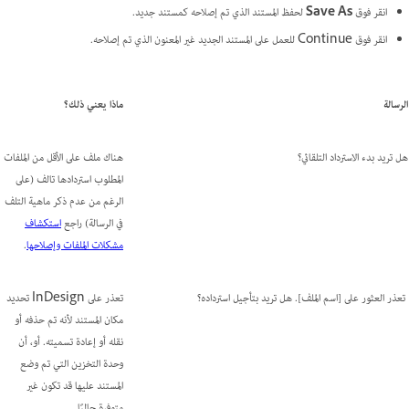
انقر فوق
Save As
لحفظ المستند الذي تم إصلاحه كمستند جديد.
انقر فوق
Continue للعمل على المستند الجديد غير المعنون الذي تم إصلاحه.
الرسالة
ماذا يعني ذلك؟
هل تريد بدء الاسترداد التلقائي؟
هناك ملف على الأقل من الملفات
المطلوب استردادها تالف (على
الرغم من عدم ذكر ماهية التلف
في الرسالة) راجع
استكشاف
مشكلات الملفات وإصلاحها
.
تعذر العثور على [اسم الملف]. هل تريد بتأجيل استرداده؟
تعذر على InDesign تحديد
مكان المستند لأنه تم حذفه أو
نقله أو إعادة تسميته. أو، أن
وحدة التخزين التي تم وضع
المستند عليها قد تكون غير
متوفرة حاليًا.