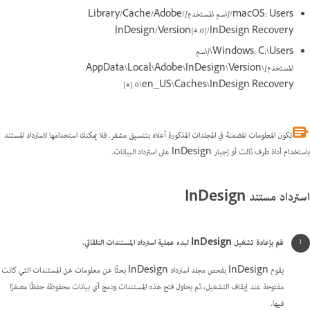
macOS: Users/
[اسم المستخدم]
/Library/Cache/Adobe
InDesign/Version[#.0]/InDesign Recovery
Windows: C:\Users\
[اسم
المستخدم]
\AppData\Local\Adobe\InDesign\Version
[#].0\en_US\Caches\InDesign Recovery
تكون المعلومات المضمنة في المجلدات المذكورة أعلاه بتنسيق مشفر. فلا يمكنك استخدامها لاسترداد المستند
باستخدام أداة طرف ثالث أو إجبار InDesign على استرداد البيانات.
استرداد مستند InDesign
قم بإعادة تشغيل InDesign لبدء عملية استرداد المستندات التلقائي.
يقوم InDesign بفحص مجلد استرداد InDesign بحثًا عن معلومات عن المستندات التي كانت
مفتوحة عند إيقاف التشغيل، ثم يحاول فتح هذه المستندات ودمج أي بيانات محفوظة حفظًا مصغرًا
فيها.