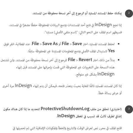
يمكنك حفظ المستند المسترد أو الرجوع إلى آخر نسخة محفوظة من المستند.
إذا نجح InDesign في فتح أحد المستندات ودمج البيانات المحفوظة حفظًا مصغرًا في المستند،
فسيظهر اسم الملف على النحو التالي: "[اسم ملفي الأصلي] مسترد".
لحفظ المستند المسترد، اختر
File > Save
أو
File > Save As
. عند المطالبة، انقر فوق
Yes
لاستبدال الملف الأصلي ودمج المعلومات المستردة غير المحفوظة سابقًا.
بدلاً من ذلك، اختر
File > Revert
للرجوع إلى آخر نسخة محفوظة من المستند. ولن تشتمل
هذه النسخة على التغييرات غير المحفوظة التي قمت بإجرائها على المستند قبل إنهاء
InDesign بشكل غير متوقع.
إذا كان المستند المسترد تالفًا للغاية بحيث يتعذر فتحه، فيمكن أن يتم إنهاء InDesign مرة أخرى
أو عرض رسالة خطأ.
(اختياري) تحقق من ملف ProtectiveShutdownLog لتحديد ما إذا كان هناك مكون
إضافي لطرف ثالث قد تسبب في تعطل InDesign.
افتح الملف في محرر نص لعرض الوقت والتاريخ والخطأ والمكونات الإضافية التي تم تحميلها في