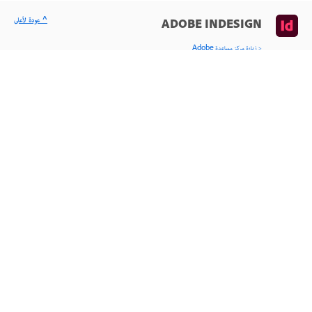
^ عودة لأعلى
ADOBE INDESIGN
< زيارة مركز مساعدة Adobe
التعلّم والدعم
بدء الاستخدام
دليل المستخدم
البرامج التعليمية
طرح سؤال على المجتمع
انشر أسئلة واحصل على أجوبة من الخبراء.
الاستعلام الآن
اتصل بنا