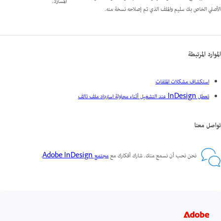
المُستَرَد.
الأصلي الخاص بك سليم والملف الذي تم إصلاحه نسخة منه.
الموارد المرتبطة
استكشاف مشكلات الملفات
تعطل InDesign عند التشغيل أثناء محاولة استرداد ملف تالف
تواصل معنا
نحن نحب أن نسمع منك. شارك أفكارك مع
مجتمع Adobe InDesign
.