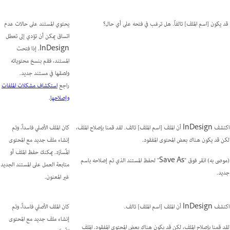
قد يكون [اسم الملف] تالفاً. هل ترغب في فتحه على أي حال؟
يحتوي المستند على حالات عدم
اتساق يمكن أن تؤدي إلى تعطل
InDesign. إذا فتحت
المستند، فقم بنسخ محتوياته
ولصقها في مستند جديد.
راجع
استكشاف مشكلات الملفات
وإصلاحها
.
اكتشف InDesign أن الملف [اسم الملف] تالف. لقد قمنا بإصلاح الملف،
كان الملف الأصلي فاسداً، وتم
لكن قد يكون هناك بعض المحتوى المفقود.
إنشاء ملف جديد مع المحتوى
المُستَرَد. يمكنك حفظ الملف أو
(موصى به) انقر فوق "Save As" لحفظ المستند الذي تم إصلاحه باسم
متابعة العمل على المستند الجديد
جديد.
غير المعنون.
اكتشف InDesign أن الملف [اسم الملف] تالف.
كان الملف الأصلي فاسداً، وتم
إنشاء ملف جديد مع المحتوى
لقد قمنا بإصلاح الملف، لكن قد يكون هناك بعض المحتوى المفقود. الملف