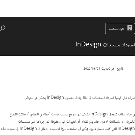
دليل المستخدم
استرداد مستندات InDesign
تاريخ آخر تحديث
25‏/08‏/2022
تعرف على كيفية استرداد المستندات في حالة إيقاف تشغيل InDesign بشكل غير متوقع.
في حالة إيقاف تشغيل InDesign بشكل غير متوقع بسبب حدوث أخطاء في النظام، أو حالات انقطاع
الكهرباء، أو المشكلات الأخرى، فقد يتم فقدان أي تغييرات غير محفوظة تم إجراؤها على مستندات
InDesign التي كنت تعمل عليها. يمكن أن تساعدك ميزة الاسترداد التلقائي لـ InDesign في استرداد هذه