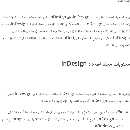
المستندات.
في حالة إجراء تغييرات على مستند InDesign، فإن InDesign يقوم بإجراء حفظ مصغر للتغييرات مرة
واحدة كل دقيقة. يخزِّن InDesign هذه التغييرات في الملفات المؤقتة في مجلد استرداد InDesign، ويضيف
التغييرات على المستند ثم يحذف الملفات المؤقتة في كل مرة تختار
ملف > حفظ
. في حالة إيقاف تشغيل
InDesign بشكل غير متوقع، فسيحاول InDesign استخدام هذه الملفات المؤقتة لاسترداد التغييرات غير
المحذوفة على المستند.
محتويات مجلد استرداد InDesign
يحتوي كل حساب مستخدم على مجلد استرداد InDesign منفصل. إذا تعذر على InDesign تحديد
مكان مجلد استرداد InDesign أثناء بدء التشغيل، فإنه يعيد إنشاء المجلد.
dbt [حرف أبجدي رقمي عشوائي]
: ملف مؤقت يحتوي على المعلومات المحفوظة حفظًا مصغرًا لكل
مستند InDesign مفتوح. تبدأ أسماء هذه الملفات المؤقتة دائمًا بـ "dbt" وتنتهي بـ "tmp"، في نظام
التشغيل Windows.