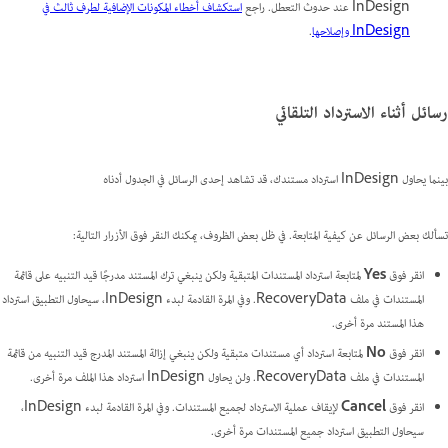
InDesign عند حدوث التعطل. راجع
استكشاف أخطاء المكونات الإضافية لطرف ثالث في
InDesign وإصلاحها
.
رسائل أثناء الاسترداد التلقائي
بينما يحاول InDesign استرداد مستندك، قد تشاهد إحدى الرسائل في الجدول أدناه
تسألك بعض الرسائل عن كيفية المتابعة. في ظل بعض الظروف، يمكنك النقر فوق الأزرار التالية:
انقر فوق
Yes
لمتابعة استرداد المستندات المتبقية ولكن ينبغي ترك المستند مدرجًا قيد التنبيه على قائمة
المستندات في ملف RecoveryData. وفي المرة القادمة لبدء InDesign، سيحاول التطبيق استرداد
هذا المستند مرة أخرى.
انقر فوق
No
لمتابعة استرداد أي مستندات متبقية ولكن ينبغي إزالة المستند المدرج قيد التنبيه من قائمة
المستندات في ملف RecoveryData. ولن يحاول InDesign استرداد هذا الملف مرة أخرى.
انقر فوق
Cancel
لإيقاف عملية الاسترداد لجميع المستندات. وفي المرة القادمة لبدء InDesign،
سيحاول التطبيق استرداد جميع المستندات مرة أخرى.