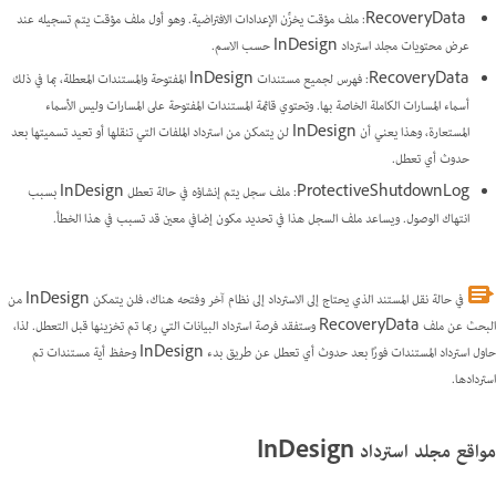
RecoveryData: ملف مؤقت يخزِّن الإعدادات الافتراضية. وهو أول ملف مؤقت يتم تسجيله عند
عرض محتويات مجلد استرداد InDesign حسب الاسم.
RecoveryData: فهرس لجميع مستندات InDesign المفتوحة والمستندات المعطلة، بما في ذلك
أسماء المسارات الكاملة الخاصة بها. وتحتوي قائمة المستندات المفتوحة على المسارات وليس الأسماء
المستعارة، وهذا يعني أن InDesign لن يتمكن من استرداد الملفات التي تنقلها أو تعيد تسميتها بعد
حدوث أي تعطل.
ProtectiveShutdownLog: ملف سجل يتم إنشاؤه في حالة تعطل InDesign بسبب
انتهاك الوصول. ويساعد ملف السجل هذا في تحديد مكون إضافي معين قد تسبب في هذا الخطأ.
في حالة نقل المستند الذي يحتاج إلى الاسترداد إلى نظام آخر وفتحه هناك، فلن يتمكن InDesign من
البحث عن ملف RecoveryData وستفقد فرصة استرداد البيانات التي ربما تم تخزينها قبل التعطل. لذا،
حاول استرداد المستندات فورًا بعد حدوث أي تعطل عن طريق بدء InDesign وحفظ أية مستندات تم
استردادها.
مواقع مجلد استرداد InDesign