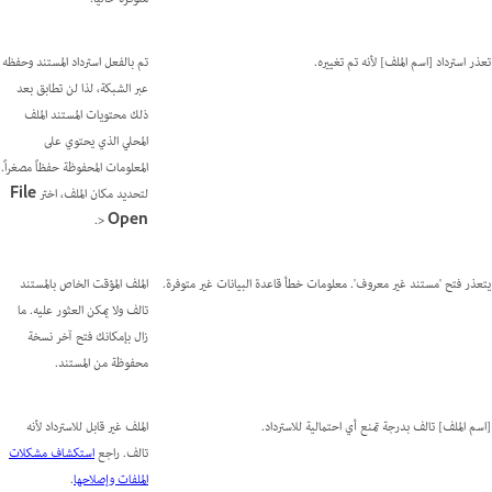
تعذر استرداد [اسم الملف] لأنه تم تغييره.
تم بالفعل استرداد المستند وحفظه
عبر الشبكة، لذا لن تطابق بعد
ذلك محتويات المستند الملف
المحلي الذي يحتوي على
المعلومات المحفوظة حفظاً مصغراً.
لتحديد مكان الملف، اختر
File
.
>
Open
يتعذر فتح 'مستند غير معروف'. معلومات خطأ قاعدة البيانات غير متوفرة.
الملف المؤقت الخاص بالمستند
تالف ولا يمكن العثور عليه. ما
زال بإمكانك فتح آخر نسخة
محفوظة من المستند.
[اسم الملف] تالف بدرجة تمنع أي احتمالية للاسترداد.
الملف غير قابل للاسترداد لأنه
تالف. راجع
استكشاف مشكلات
الملفات وإصلاحها
.