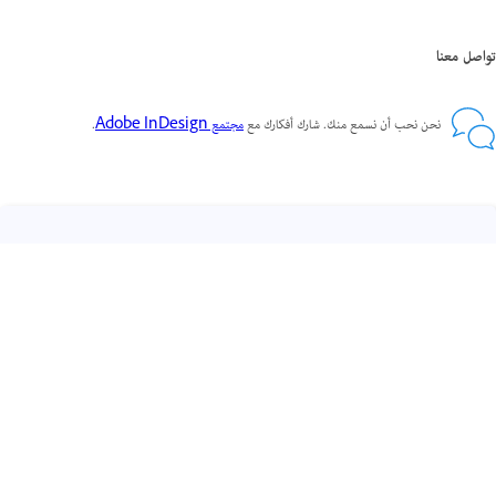
تواصل معنا
نحن نحب أن نسمع منك. شارك أفكارك مع
مجتمع Adobe InDesign
.
احصل على مساعدة بشكل أسرع وأسهل
تسجيل الدخول
مستخدم جديد؟
إنشاء حساب ›