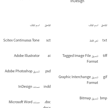
InDesign
الملحق
اسم الملف
الملحق
اسم الملف
txt
نص فقط
sct
Scitex Continuous Tone
tiff
تنسيق Tagged Image File
ai
Adobe Illustrator
Format
psd
تنسيق Adobe Photoshop
gif
تنسيق Graphic Interchange
Format
indd
مستند InDesign
bmp
تنسيق Bitmap
doc،‏
مستند Microsoft Word