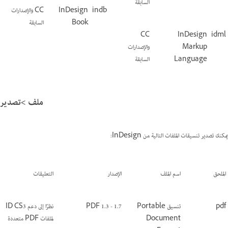
السابقة
indb
InDesign
CC والإصدارات
Book
السابقة
CC
InDesign
idml
Markup
والإصدارات
Language
السابقة
‏ملف >تصدير
يمكنك تصدير تنسيقات الملفات التالية من InDesign:
الملحق
اسم الملف
الإصدار
التعليقات
pdf
تنسيق Portable
PDF 1.3 - 1.7
نظرًا إلى دعم ID CS3
Document
لملفات PDF متعددة