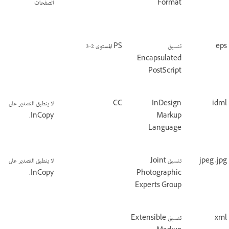
Format‏
الصفحات
eps
تنسيق
PS المستوى 2-3
Encapsulated
PostScript
idml
InDesign
CC
لا ينطبق التصدير على
InCopy.
Markup
Language
jpg،‏ jpeg
تنسيق Joint
لا ينطبق التصدير على
InCopy.
Photographic
Experts Group
xml
تنسيق Extensible