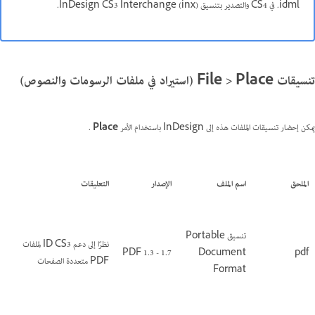
‎.idml في CS4 والتصدير بتنسيق InDesign CS3 Interchange (inx)‎.
تنسيقات File > Place (استيراد في ملفات الرسومات والنصوص)
يمكن إحضار تنسيقات الملفات هذه إلى InDesign باستخدام الأمر
Place
.
الملحق
اسم الملف
الإصدار
التعليقات
تنسيق Portable
نظرًا إلى دعم ID CS3 لملفات
PDF 1.3 - 1.7
Document
pdf
PDF متعددة الصفحات
Format‏