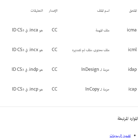
الملحق
اسم الملف
الإصدار
التعليقات
icma
ملف المهمة
CC
هو ‎.inca في ID CS3
icml
ملف محتوى، ملف تم تصديره
CC
هو ‎.incx في ID CS3
idap
حزمة لـ InDesign
CC
هو ‎.indp في ID CS3
icap
حزمة لـ InCopy
CC
هو ‎.incp في ID CS3
الموارد المرتبطة
تضمين الرسومات