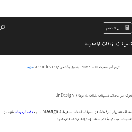
دليل المستخدم
تنسيقات الملفات المدعومة
تاريخ آخر تحديث
10‏/09‏/2025
|
ينطبق أيضًا على Adobe InCopy
المزيد
تعرف على مختلف تنسيقات الملفات المدعومة في InDesign.
هذا المستند يوفر نظرة عامة عن تنسيقات الملفات المدعومة في InDesign. راجع
وضع الرسومات
لمزيد من
المعلومات حول كيفية فتح الملفات واستيرادها وتصديرها وحفظها.