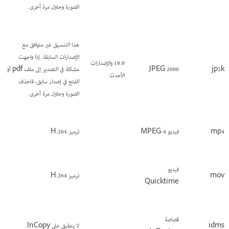
الصورة وحاول مرة أخرى.
هذا التنسيق غير متوافق مع
الإصدارات السابقة. إذا واجهت
18.0 والإصدارات
jp2k
JPEG 2000
مشكلة في التصدير إلى ملف pdf أو
الأحدث
الفتح في إصدار سابق، فاحذف
الصورة وحاول مرة أخرى.
mp4
فيديو MPEG-4
ترميز H.264
فيديو
mov
ترميز H.264
Quicktime
قصاصة
idms
لا ينطبق على InCopy.