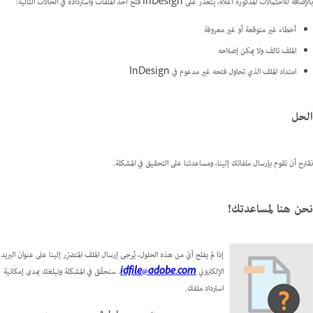
بالإضافة للاحتمالات المذكورة أعلاه، يتعذر على InDesign فتح أحد الملفات واسترداده في الحالات التالية:
أخطاء غير متوقعة أو غير معروفة
الملف تالف ولا يمكن إصلاحه
امتداد الملف الذي تحاول فتحه غير مدعوم في InDesign
الحل
نقترح أن تقوم بإرسال ملفاتك إلينا، ومساعدتنا على التحقيق في المشكلة.
نحن هنا لمساعدتك!
إذا لم يفلح أيّ من هذه الحلول، يُرجى إرسال الملف المتضرّر إلينا على عنوان البريد
الإلكتروني
idfile@adobe.com
. سنحقّق في المشكلة ونبلغك بمدى إمكانية
استرداد ملفك.