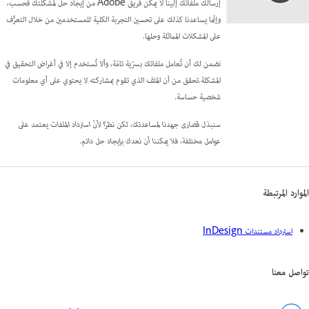
إرسالك ملفاتك إلينا لا يمكّن فريق Adobe من إيجاد حل لمشكلتك فحسب،
وإنّما يساعدنا كذلك على تحسين التجربة الكلية للمستخدمين من خلال التعرُّف
على المشكلات المماثلة وحلها.
نضمن لك أن تُعامل ملفاتك بسرّية تامّة، وألا تُستخدم إلا في أغراض التحقيق في
المشكلة.تحقق من أن الملف الذي تقوم بمشاركته لا يحتوي على أي معلومات
شخصية حساسة.
سنبذل قصارى جهدنا لمساعدتك، لكن نظرًا لأنّ استرداد الملفات يعتمد على
عوامل مختلفة، فلا يمكننا أن نعدك بإيجاد حل دائم.
الموارد المرتبطة
استرداد مستندات InDesign
تواصل معنا