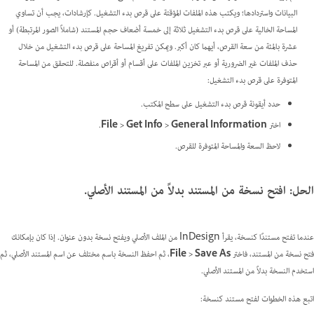
البيانات واستردادها؛ ويكتب هذه الملفات المؤقتة على قرص بدء التشغيل. كإرشادات، يجب أن تساوي
المساحة الخالية على قرص بدء التشغيل ثلاثة إلى خمسة أضعاف حجم المستند (شاملاً الصور المرتبطة) أو
عشرة بالمئة من سعة القرص، أيهما كان أكبر. ويمكن تفريغ المساحة على قرص بدء التشغيل من خلال
حذف الملفات غير الضرورية أو عبر تخزين الملفات على أقسام أو أقراص منفصلة. للتحقق من المساحة
المتوفرة على قرص بدء التشغيل:
حدد أيقونة قرص بدء التشغيل على سطح المكتب.
اختر
File > Get Info > General Information
.
لاحظ السعة والمساحة المتوفرة للقرص.
الحل: افتح نسخة من المستند بدلاً من المستند الأصلي.
عندما تفتح مستندًا كنسخة، يقرأ InDesign من الملف الأصلي ويفتح نسخة بدون عنوان. إذا كان بإمكانك
فتح نسخة من المستند، فاختر
File > Save As
، ثم احفظ النسخة باسم مختلف عن اسم المستند الأصلي، ثم
استخدم النسخة بدلاً من المستند الأصلي.
اتبع هذه الخطوات لفتح مستند كنسخة: