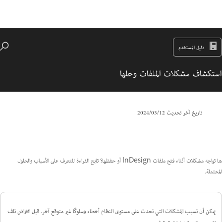
دليل المستخدم
استكشاف مشكلات الملفات وحلها
تاريخ آخر تحديث
12‏/03‏/2024
ها تواجه مشكلات أثناء فتح ملفات InDesign أو حفظها؟ تابع القراءة للتعرف على الأسباب والحلول
المحتملة.
يمكن أن تسبب المشكلات التي تحدث على مستوى النظام أخطاء وسلوكًا غير متوقع آخر. قبل افتراض تلف