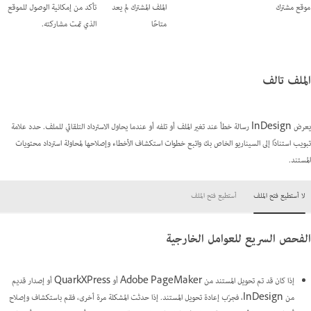
موقع مشترك
الملف المشترك لم يعد
تأكد من إمكانية الوصول للموقع
متاحًا
الذي تمت مشاركته.
الملف تالف
يعرض InDesign رسالة خطأ عند تغير الملف أو تلفه أو عندما يحاول الاسترداد التلقائي للملف. حدد علامة
تبويب استنادًا إلى السيناريو الخاص بك واتبع خطوات استكشاف الأخطاء وإصلاحها لمحاولة استرداد محتويات
المستند.
لا أستطيع فتح الملف
أستطيع فتح الملف
الفحص السريع للعوامل الخارجية
إذا كان قد تم تحويل المستند من Adobe PageMaker أو QuarkXPress أو إصدار قديم
من InDesign، فجرّب إعادة تحويل المستند. إذا حدثت المشكلة مرة أخرى، فقم باستكشاف وإصلاح