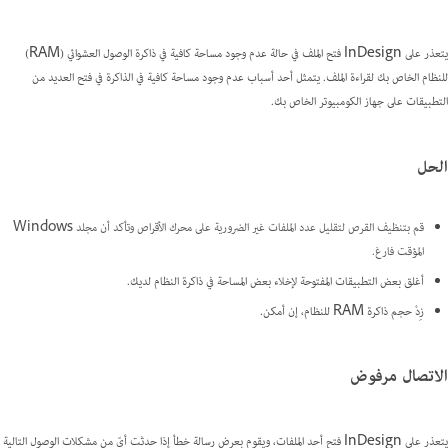
يتعذر على InDesign فتح الملف في حالة عدم وجود مساحة كافية في ذاكرة الوصول العشوائي (RAM)
للنظام الخاص بك لقراءة الملف. يتمثل أحد أسباب عدم وجود مساحة كافية في الذاكرة في فتح العديد من
التطبيقات على جهاز الكومبيوتر الخاص بك.
الحل
قم بتنظيف القرص لتقليل عدد الملفات غير الضرورية على محرك الأقراص وتأكد أن مجلد Windows
المؤقت فارغ.
أغلق بعض التطبيقات المفتوحة لإخلاء بعض المساحة في ذاكرة النظام لديك.
زِدْ حجم ذاكرة RAM للنظام، إن أمكن.
الاتصال مرفوض
يتعذر على InDesign فتح أحد الملفات، ويقوم بعرض رسالة خطأ إذا حدثت أيّ من مشكلات الوصول التالية