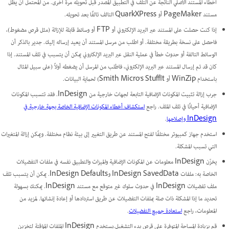
أخطاء المستند الأصلي الناتجة عن التلف في التطبيق المصدر قبل تحويله مرة أخرى. من المحتمل أن يظل
مستند PageMaker أو QuarkXPress التالف تالفًا بعد تحويله.
إذا كنت حصلت على المستند عبر البريد الإلكتروني أو FTP أو وسائط قابلة للإزالة (مثل قرص مضغوط)،
فاحصل على نسخة بطريقة مختلفة. أو اطلب من مرسل المستند أن يعيد إرساله إليك. جدير بالذكر أن
الوسائط التالفة أو حدوث خطأ في عملية النقل عبر البريد الإلكتروني يمكن أن يتسبب في تلف المستند. إذا
كان قد تم إرسال المستند عبر البريد الإلكتروني، فاطلب من المرسل أن يضغطه أولاً (على سبيل المثال
باستخدام WinZip أو Smith Micro's StuffIt) لحماية البيانات.
جرب إزالة تثبيت المكونات الإضافية التابعة لجهات خارجية من InDesign. فقد تتسبب المكونات
الإضافية أحيانًا في تلف الملف. راجع
استكشاف أخطاء المكونات الإضافية الخاصة بجهة خارجية في
InDesign وإصلاحها
.
استخدم جهاز كمبيوتر مختلفًا لفتح المستند عن طريق التغيير إلى بيئة نظام مختلفة. ويمكن إزالة المتغيرات
التي تسبب المشكلة.
يخزّن InDesign معلومات عن المكونات الإضافية والميزات والتطبيق نفسه في ملفات التفضيلات
الخاصة به: ملفات InDesign SavedData وInDesign Defaults. يمكن أن يتسبب تلف
ملف تفضيلات InDesign في حدوث سلوك غير متوقع مع مستند InDesign. يمكنك بسهولة
تحديد ما إذا المشكلة ذات صلة بملفات التفضيلات عن طريق استردادها أو إعادة إنشائها. لمزيد من
المعلومات، راجع
استعادة جميع التفضيلات
.
قم بزيادة المساحة المتوفرة على قرص بدء التشغيل.يستخدم InDesign الملفات المؤقتة لتخزين