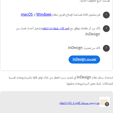
المستند، اتبع الخطوات التالية:
قم بتشغيل الأداة المساعدة لإصلاح القرص لنظام
Windows
أو
macOS
.
تأكد من أن نظامك يتوافق مع
الحد الأدنى لمتطلبات النظام
لتشغيل أحدث إصدار من
InDesign.
تأكد من تحديث InDesign.
تحديث InDesign
تساعدك رسائل نظام InDesign في تحديد سبب العطل من خلال توفير قائمة بالسيناريوهات المسببة
للمشكلات. إليك بعض السيناريوهات وحلولها:
عدم وجود مساحة كافية في ذاكرة النظام