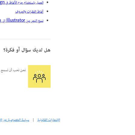
العمل باستخدام حزم الأنماط في InDesign
أنماط الفقرات والحروف
نسخ النص من Illustrator إلى InDesign
هل لديك سؤال أو فكرة؟
نحن نحب أن نسمع م
الإشعارات القانونية
|
سياسة الخصوصية عبر الإ