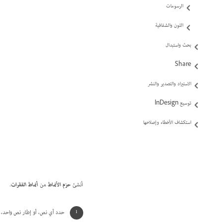
الرسومات
اللون والشفافية
بحث واستبدال
Share
الاستيراد والتصدير والنشر
توسيع InDesign
استكشاف الأخطاء وإصلاحها
أنشئ
حزم الأنماط
من
أنماط الفقرات
.
حدد أي نص، أو إطار نص واحد، 