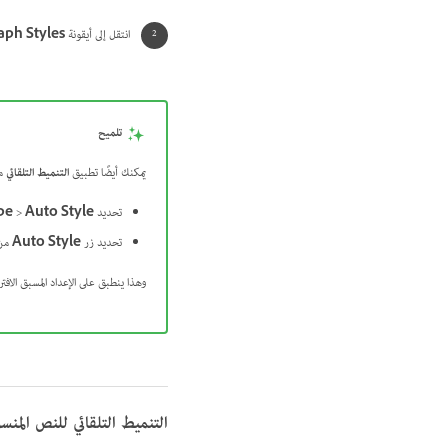
انتقل إلى أيقونة
aph Styles
تلميح
يمكنك أيضًا تطبيق
التنميط التلقائي
من
تحديد
Auto Style
>
pe
تحديد زر
Auto Style
من
وهذا ينطبق على الإعداد المسبق الافت
التنميط التلقائي للنص المنس