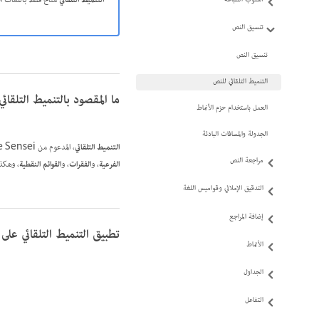
التنميط التلقائي
متاح فقط باللغات الإنج
تنسيق النص
تنسيق النص
التنميط التلقائي للنص
ما المقصود بالتنميط التلقائي
العمل باستخدام حزم الأنماط
الجدولة والمسافات البادئة
التنميط التلقائي
، المدعوم من Adobe Sensei، يساعد في تصميم المستندات الكبيرة بسهولة. إنه يقرأ النص باستخدام الذكاء الاصطناعي لتحديد العناصر مثل
مراجعة النص
الفرعية
، و
الفقرات
، و
القوائم النقطية
، وهكذا
التدقيق الإملائي وقواميس اللغة
إضافة المراجع
تطبيق التنميط التلقائي على
الأنماط
الجداول
التفاعل