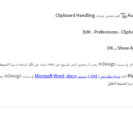
Au
فقم بتعديل خيارات
Clipboard Handling
.
.
Edit
>
Preferences
>
Clipb
Show Au
ثم
OK
.
ى 1000 حرف على الأقل لاستخدام ميزة
التنميط 
Pl
لأجل
استيراد ملف نصي (.txt) أو مستند Microsoft Word (.docx)
في مست
التنميط التلقائي
.