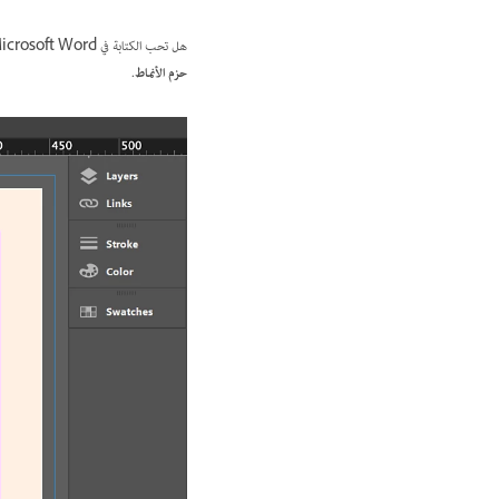
هل تحب الكتابة في Microsoft Word أو محرر نصوص آخر؟ أو ربما تريد العمل مع نص من صفحة ويب؟ يمكنك نسخ النص ولصقه من الأسطح الأخرى وعمل
حزم الأنماط
.