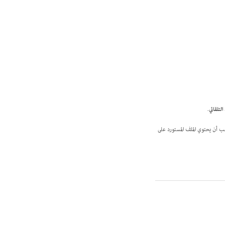
التلقائي
.
ند InDesign. يجب أن يحتوي الملف المستورد على