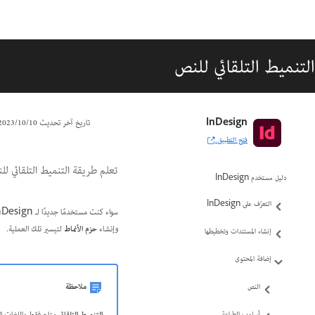
التنميط التلقائي للنص
InDesign
تاريخ آخر تحديث
10‏/10‏/2023
فتح التطبيق
تعلم طريقة التنميط التلقائي للنص 
دليل مستخدم InDesign
التعرّف على InDesign
سواء كنت مستخدمًا جديدًا لـ InDesign أو خبيرًا، يمكن أن يتطلب تصميم النص الكثير من الوقت والجهد لتحقيق ذلك بشكل صحيح. مع
وإنشاء
حزم الأنماط
لتيسير تلك العملية.
إنشاء المستندات وتخطيطها
إضافة المحتوى
ملاحظة
النص
أسلوب الطباعة