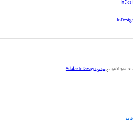
نك. شارك أفكارك مع
مجتمع Adobe InDesign
.
نترنت