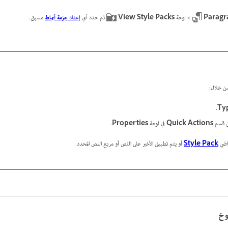
Paragr
> لوحة
View Style Packs
ثم حدد أي
إعداد
حزمة أنماط
مسبق.
 خلال:
.
Ty
 قسم
Quick Actions
في لوحة
Properties
.
راضي
Style Pack
أو يتم تطبيق الأخير على النص أو مربع النص المحدد.
وخ