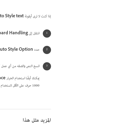
إذا كنت لا ترى أيقونة
to Style text
انتقل إلى
oard Handling
حدد
to Style Option
انسخ النص والصقه من أي عمل آخر في مستند InDesign. يجب أن يحتوي النص المنسوخ عل
يمكنك أيضًا استخدام الخيار
ace
1000 حرف على الأقل لاستخدام ميزة
المزيد مثل هذا