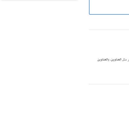
العناوين
، و
العناوين