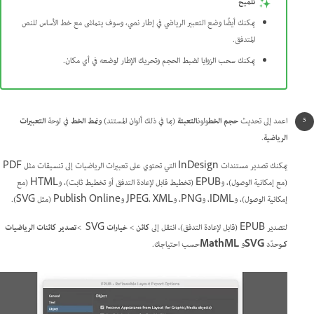
تلميح
يمكنك أيضًا وضع التعبير الرياضي في إطار نصي، وسوف يتماشى مع خط الأساس للنص
المتدفق.
يمكنك سحب الزوايا لضبط الحجم وتحريك الإطار لوضعه في أي مكان.
اعمد إلى تحديث
حجم الخط
ولون
التعبئة
(بما في ذلك ألوان المستند) و
نمط الخط
في لوحة
التعبيرات
الرياضية
.
يمكنك تصدير مستندات InDesign التي تحتوي على تعبيرات الرياضيات إلى تنسيقات مثل PDF
(مع إمكانية الوصول)، وEPUB (تخطيط قابل لإعادة التدفق أو تخطيط ثابت)، وHTML (مع
إمكانية الوصول)، وIDML، وPNG، وJPEG، XML وPublish Online (مثل SVG).
لتصدير EPUB (قابل لإعادة التدفق)، انتقل إلى
كائن
>
خيارات ‎
SVG >
تصدير كائنات الرياضيات
كـ
وحدّد
‏ SVG
و
MathML‎
حسب احتياجك.