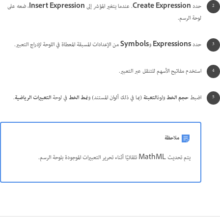
حدد
Create Expression
. عندما يتغير المؤشر إلى
Insert Expression
، ضعه على
لوحة الرسم.
حدد
Expressions
و
Symbols
من الإعدادات المسبقة المعطاة في اللوحة لإدراج التعبير.
استخدم مفاتيح الأسهم للتنقل عبر التعبير.
اضبط
حجم الخط
ولون
التعبئة
(بما في ذلك ألوان المستند) و
نمط الخط
في لوحة
التعبيرات الرياضية
.
ملاحظة
يتم تحديث MathML تلقائيًا أثناء تحرير التعبيرات الموجودة بلوحة الرسم.