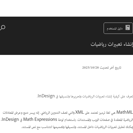
دليل المستخدم
إنشاء تعبيرات رياضيات
تاريخ آخر تحديث
28‏/10‏/2025
تعرف على كيفية إنشاء تعبيرات الرياضيات وتحريرها وتنسيقها في InDesign.
MathML هي لغة ترميز تعتمد على XML والتي تصف التدوين الرياضي. إنه ييسر دمج وعرض المعادلات
الرياضية المعقدة في صفحات الويب والمستندات. باستخدام لوحة Math Expressions في InDesign،
يمكنك تحليل تعبيرات الرياضيات داخل المستند، وتنسيقها وتصميمها لتتناسب مع نص المستند.