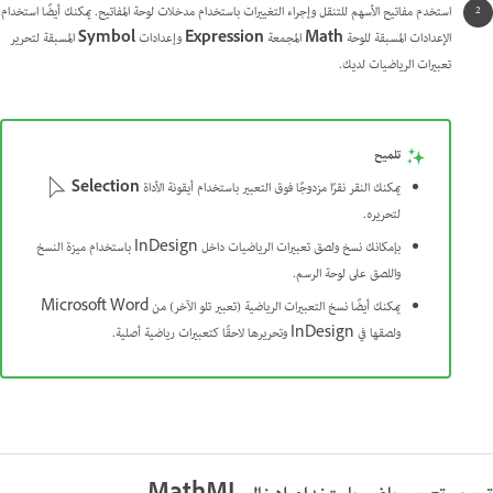
استخدم مفاتيح الأسهم للتنقل وإجراء التغييرات باستخدام مدخلات لوحة المفاتيح. يمكنك أيضًا استخدام
الإعدادات المسبقة للوحة
Math
المجمعة
Expression
وإعدادات
Symbol
المسبقة لتحرير
تعبيرات الرياضيات لديك.
تلميح
يمكنك النقر نقرًا مزدوجًا فوق التعبير باستخدام أيقونة الأداة
Selection
لتحريره.
بإمكانك نسخ ولصق تعبيرات الرياضيات داخل InDesign باستخدام ميزة النسخ
واللصق على لوحة الرسم.
يمكنك أيضًا نسخ التعبيرات الرياضية (تعبير تلو الآخر) من Microsoft Word
ولصقها في InDesign وتحريرها لاحقًا كتعبيرات رياضية أصلية.