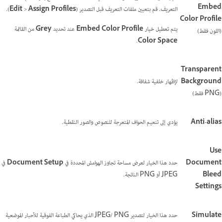
Embed
التعريف. قم بتعيين ملفات التعريف قبل التصدير (
Assign Profiles
>
Edit
).
Color Profile
يتم تعطيل خيار
Embed Color Profile
عند تحديد
Grey
من القائمة
(اللون فقط)
.
Color Space
Transparent
Background
لإظهار خلفية شفافة.
(PNG فقط)
Anti-alias
يؤدي إلى تنعيم الحواف المتعرجة للنصوص والصور النقطية.
Use
Document
حدد هذا الخيار لعرض مساحة تجاوز الهوامش المحددة في
Document Setup
في
Bleed
JPEG أو PNG الناتجة.
Settings
Simulate
حدد هذا الخيار لتصدير JPEG/ PNG الذي يحاكي الطباعة الفوقية للأحبار الموضعية