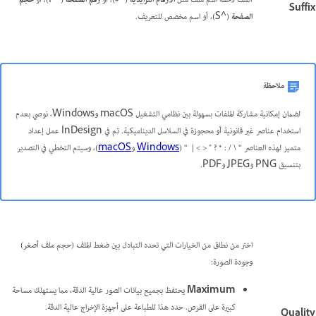
أضف لاحقة اسم ملف مثل
الأرقام التزايدية
(^#)، أو
رقم الصفحة
‏ (^P)، أو
حجم
Suffix
الصفحة
‏ (^S)، أو اسم مخصص للتعريف.
ملاحظة
لضمان إمكانية مشاركة الملفات بسهولة بين نظامي التشغيل macOS وWindows، نوصي بعدم
استخدام عناصر غير قانونية أو محجوزة في السلاسل الديناميكية. تم في InDesign عمل إعداد
متميز لهذه العناصر “ \ / : * ? " < > | “ (
Windows
و
macOS
)، وسيتم التخطي في التصدير
بتنسيق PNG وJPEG وPDF.
اختر من نطاق من الخيارات التي تحدد التبادل بين ضغط الملف (حجم ملف أصغر)
وجودة الصورة:
Maximum
يحتفظ بجميع بيانات الصور عالية الدقة، مما يستهلك مساحة
كبيرة على القرص. حدد هذا للطباعة على أجهزة الإخراج عالية الدقة.
Quality