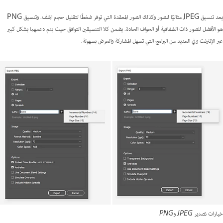
يعد تنسيق JPEG مثاليًا للصور وكذلك الصور المعقدة التي توفر ضغطًا لتقليل حجم الملف. وتنسيق PNG
هو الأفضل للصور ذات الشفافية أو الحواف الحادة. يضمن كلا التنسيقين التوافق حيث يتم دعمهما بشكل كبير
عبر الإنترنت وفي العديد من البرامج التي تسهل المشاركة والعرض بسهولة.
خيارات تصدير JPEG وPNG