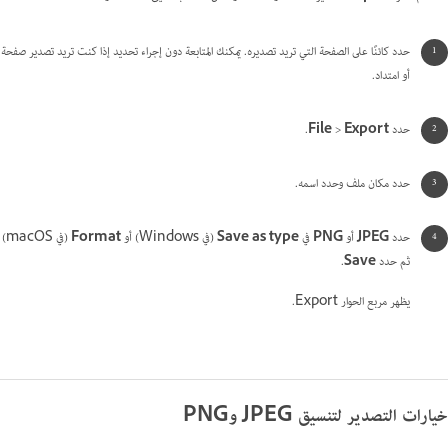
حدد كائنًا على الصفحة التي تريد تصديره. يمكنك المتابعة دون إجراء تحديد إذا كنت تريد تصدير صفحة
أو امتداد.
حدد
Export
>
File
.
حدد مكان ملف وحدد اسمه.
حدد
JPEG
أو
PNG
في
Save as type
(في Windows) أو
Format
(في macOS)
ثم حدد
Save
.
يظهر مربع الحوار Export.
خيارات التصدير لتنسيق JPEG وPNG