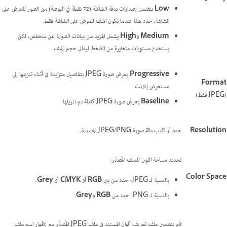
Low
يتضمن إصدارات بدقة الشاشة (72 نقطة في البوصة) من الصور للعرض على
الشاشة. حدد هذا عندما يكون الملف للعرض على الشاشة فقط.
Medium
و
High
يشمل المزيد من بيانات الصورة عن منخفض، لكن
يستخدم مستويات متغايرة من الضغط ليقلل حجم الملف.
Progressive
يعرض صورة JPEG بتفاصيل متزايدة في أثناء تنزيلها إلى
Format
مستعرض إنترنت.
(JPEG فقط)
Baseline
يعرض صورة JPEG كاملة تم تنزيلها.
Resolution
حدد أو اكتب دقة صورة JPEG/PNG المصدرة.
تحديد مساحة اللون للملف المُصدّر.
Color Space
بالنسبة لـ JPEG- حدد من بين
RGB
أو
CMYK
أو
Grey
.
بالنسبة لـ PNG- حدد من
RGB
و
Grey
.
قم بتضمين ملف تعريف ألوان المستند في ملف JPEG المُصدَّر مع إظهار اسم ملف