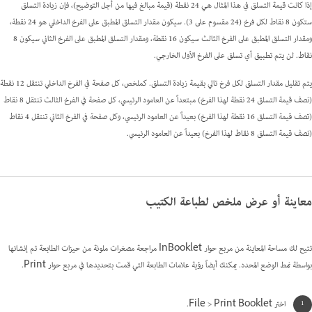
إذا كانت قيمة التسلق في هذا المثال هي 24 نقطة (قيمة مبالغ فيها من أجل التوضيح)، فإن زيادة التسلق
ستكون 8 نقاط لكل فرخ (24 مقسوم على 3). سيكون مقدار التسلق المطبق على الفرخ الداخلي هو 24 نقطة،
ومقدار التسلق المطبق على الفرخ الثالث سيكون 16 نقطة، ومقدار التسلق المطبق على الفرخ الثاني سيكون 8
نقاط. لن يتم تطبيق أي تسلق على الفرخ الأول الخارجي.
يتم تقليل مقدار التسلق لكل فرخ تالي بقيمة زيادة التسلق. كملخص، كل صفحة في الفرخ الداخلي تنتقل 12 نقطة
(نصف قيمة التسلق 24 نقطة لهذا الفرخ) مبتعداً عن العامود الرئيسي، كل صفحة في الفرخ الثالث تنتقل 8 نقاط
(تصف قيمة التسلق 16 نقطة لهذا الفرخ) بعيداً عن العامود الرئيسي، وكل صفحة في الفرخ الثاني تنتقل 4 نقاط
(نصف قيمة التسلق 8 نقاط لهذا الفرخ) بعيداً عن العامود الرئيسي.
معاينة أو عرض ملخص لطباعة الكتيب
تتيح لك مساحة المعاينة من مربع حوار InBooklet مراجعة مصغرات ملونة من حيزات الطابعة تم إنشائها
بواسطة نمط الوضع المحدد. يمكنك أيضاً رؤية علامات الطابعة التي قمت بتحديدها في مربع حوار Print.
اختر File > Print Booklet.