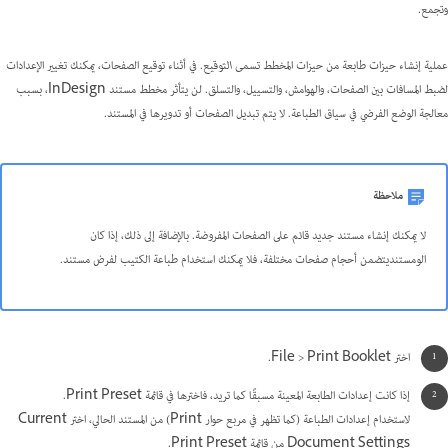
وتجمع.
عملية إنشاء حيزات طابعة من حيزات المخطط تسمى
التوقيع
. في أثناء توقيع الصفحات، يمكنك تغيير الإعدادات
لضبط المسافات بين الصفحات، والهوامش، والتسييل، والتسلق. لن يتأثر مخطط مستند InDesign، بسبب
معالجة الوضع الفرضي في سياق الطباعة. لا يتم تبديل الصفحات أو تدويرها في المستند.
ملاحظة
لا يمكنك إنشاء مستند جديد قائم على الصفحات المفروضة. بالإضافة إلى ذلك، إذا كان
الومستنديتضمن أحجام صفحات مختلفة، فلا يمكنك استخدام طباعة الكتيب لفرض مستند.
اختر File > Print Booklet.
إذا كانت إعدادات الطابعة المعينة مسبقًا كما تريد، فاخترها في قائمة Print Preset.
لاستخدام إعدادات الطباعة (كما تظهر في مربع حوار Print) من المستند الحالي، اختر Current
Document Settings من قائمة Print Preset.