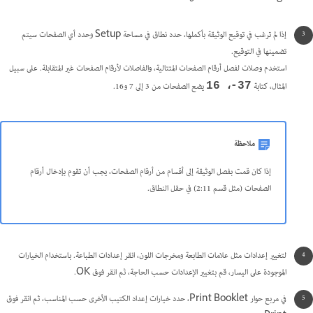
إذا لم ترغب في توقيع الوثيقة بأكملها، حدد نطاق في مساحة Setup وحدد أي الصفحات سيتم
تضمينها في التوقيع.
استخدم وصلات لفصل أرقام الصفحات المتتالية، والفاصلات لأرقام الصفحات غير المتقابلة. على سبيل
المثال، كتابة
يضع الصفحات من 3 إلى 7 و16.
37-، 16
ملاحظة
إذا كان قمت بفصل الوثيقة إلى أقسام من أرقام الصفحات، يجب أن تقوم بإدخال أرقام
الصفحات (مثل قسم 2:11) في حقل النطاق.
لتغيير إعدادات مثل علامات الطابعة ومخرجات اللون، انقر إعدادات الطباعة. باستخدام الخيارات
الموجودة على اليسار، قم بتغيير الإعدادات حسب الحاجة، ثم انقر فوق OK.
في مربع حوار Print Booklet، حدد خيارات إعداد الكتيب الأخرى حسب المناسب، ثم انقر فوق