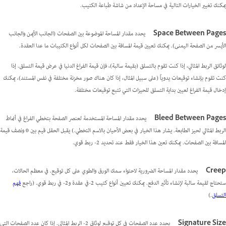
بمكنك تغيير الخيارات التالية في مساحة الإعداد من شاشة طباعة الكتيب.
Space Between Pages
يحدد مقدار المساحة الموضوعة بين الصفحات (الجانب الأيمن والجانب
الأيسر من الصفحة اليمنى). يمكنك تعيين قيمة المسافة بين الصفحات لكل أنواع الكتيبات ما عدا العقدة.
لوثائق الربط المثالي، إذا كنت تقوم بالتسلق (بقيمة سالبة)، فإن قيمة الفراغ الدنيا في عرض قيمة التسلق. إذا
كنت تقوم بإنشاء توقيعات يدوياً (على سبيل المثال، إذا كان هناك صور مخزنة مختلفة في نفس المستند)، يمكنك
إدخال قيمة الفراغ لعيين بداية التسلق للحيزات التي تتبع توقيعات مختلفة.
Bleed Between Pages
يحدد مقدار المساحة المستخدمة لعنصر الصفحة بتخطي الفراغ في أنماط
الربط المثالي لحيز الطابعة. يشار هذا الخيار في بعض الأحيان بالاسم
التخطي
.) يقبل الحقل قيم بين 0 ونصف قيمة
المسافة بين الصفحات. يمكنك تعين هذا الخيار فقط عند تحديد 2- ربط قوي.
Creep
يحدد مقدار المساحة الضرورية لاحتواء سمك الورق والطوي على كل توقيع. في معظم الحالات،
ستحتاج لقيمة سالبة لإنشاء تأثير الدفع. يمكنك تعيين أنواع كتيب 2-في عقدة و2- في ربط قوي. (راجع
فهم
التسلق
.)
Signature Size
يحدد عدد الصفحات في كل توقيع لوثاق 2- الربط المثالي. إذا كان عدد الصفحات التي