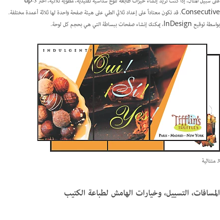
على سبيل المثال، إذا كنت تريد إنشاء حيزات طابعة للوح سداسية تقليدية، مطوية ثلاثية، اختر 3-up
Consecutive. قد تكون معتاداً على إعداد ثلاثي الطي على هيئة صفحة واحدة لها ثلاثة أعمدة مختلفة.
بواسطة توقيع InDesign، يمكنك إنشاء صفحات ببساطة التي هي بحجم كل لوحة.
3 متتالية
المسافات، التسييل، وخيارات الهامش لطباعة الكتيب