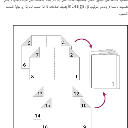
تناسب الطباعة على الجانبين، القص، والتجليد بغلاف لاصق. إذا كان عدد الصفحات التي سيتم وضعها لا يمكن
تقسيمه بالتساوي يحجم التوقيع، فإن InDesign يضيف صفحات فارغة حسب الحاجة إلى نهاية المستند
المنتهي.