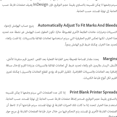
سيتم وضعها لا يمكن تقسيمه بالتساوي بقيمة حجم التوقيع، فإن InDesign يضيف صفحات فارغة حسب
الحاجة إلى نهاية المستند حسب الحاجة.
Automatically Adjust To Fit Marks And Bleeds
يتيح حساب الهوامش لإحتواء
التسييلات وخيارات علامات الطابعة الأخرى المضبوطة حاليًا. تكون الحقول تحت الهوامش غير نشطة عند تحديد
هذا الخيار، لكنها تعكس القيم الحقيقية التي سيتم استخدامها لعلامات الملائمة والتسييلات. إذا قمت بإلغاء
تحديد هذا الخيار، يمكنك ضبط قيم الهامش يدوياًَ.
Margins
يحدد مقدار المساحة المحيطة بحيز الطباعة الفعلية بعد القص. لتعيين قيم منفردة للأعلى،
الأسفل، اليسار، واليمين، قم بإلغاء تحديد ضبط آلي لعلامات الملائمة والتسييلات، وزيادة القيم لإدخال مسافة
إضافية بعد العلامات والتسييلات الافتراضية. (تقليل القيم قد يؤدي لقطع العلامات والتسييل.) يمكنك تعيين
القيم لكل أنواع طباعة الكتيبات.
Print Blank Printer Spreads
إذا كان عدد الصفحات التي سيتم وضعها لا يمكن تقسيمه
بالتساوي بقيمة حجم التوقيع، فستتم إضافة صفحات فارغة حسب الحاجة إلى نهاية المستند حسب الحاجة.
استخدم هذا الخيار لتحدد إذا ما كانت تلك الحيزات الفارغة في نهاية المستند سيتم طباعتها أم لا. لاحظ أن
الصفحات الفارغة الأخرى في المستند يتم التحكم فيها من خلال خيار طباعة الصفحات الفارغة في مربع حوار