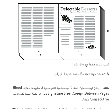
كتيب من 28 صفحة مع غلاف ملون
A.
توقيعات ملونة للغلاف
B.
صفحة داخلية أبيض وأسود
متتالي
ينشئ لوحة صفحتين، ثلاثة، أو أربعة مناسبة لنشرة مطوية أو مطبوعات دعائية. Bleed
Between Pages، وCreep، وSignature Size تكون غير نشطة عندما يكون الخيار
Consecutive محددًا.