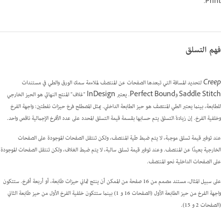
Print.
فهم التسلق
Creep
لتحديد المسافة التي تبعدها الصفحات عن المنتصف لملاءمة سمك الورق والطي في مستندات
Saddle Stitch وPerfect Bound. يعتبر InDesign "غلاف" المنتج النهائي هو الحيز الخارجي
للطابعة، بينما يعتبر الطي المنتصف هو حيز الطابعة الداخلي. يمثل المصطلح
فرخ
حيزات نفطتين: واجهة الفرخ
وخلفية الفرخ. إن
زيادة التسلق
يتم حسابها بقسمة قيمة التسلق المحدد على عدد الأفرخ الإجمالية ناقص واحد.
عند توفير قيمة تسلق موجبة، لا يتم ضبط طية المنتصف، ولكن تنتقل الصفحات الموجودة على الصفحات
الخارجية بعيدًا عن المنتصف. وعند توفير قيمة تسلق سالبة، لا يتم ضبط الغلاف، ولكن تنتقل الصفحات الموجودة
على الصفحات الداخلية نحو المنتصف.
على سبيل المثال، مستند مصمم من 16 صفحة من الممكن أن ينتج ثماني حيزات طابعة، أو أربعة أفرخ. ستتكون
واجهة الفرخ من حيز الطابعة الأول (الصفحات 16 و 1) بينما ستتكون خلفية الفرخ الأول من حيز طابعة الثاني
(الصفحات 2 و 15).