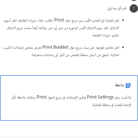
قم بأي مما يلي:
انقر المعاينة في الجانب الأيسر من مربع حوار Print. للقلب خلال حيزات الطابعة، انقر أسهم
الانزلاق. انقر سهم الانزلاق الأيسر للرجوع من حيز إلى حيز. يمكنك أيضاً سحب مربع الانزلاق
لتغيير حيزات الطابعة.
انقر ملخص الموجود على يسار مربع حوار Print Booklet لعرض ملخص إعدادات الكتيب
الحالية. تحقق من أسفل منطقة الملخص من أجل أي إعدادات متعارضة.
ملاحظة
إذا قمت بنقر Print Settings وتغيير الإعدادات في مربع الحوار Print، يمكنك ملاحظة تأثير
الإعداد المعدل في منطقة المعاينة.