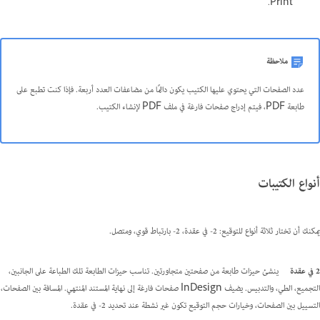
Print.
ملاحظة
عدد الصفحات التي يحتوي عليها الكتيب يكون دائمًا من مضاعفات العدد أربعة. فإذا كنت تطبع على
طابعة PDF، فيتم إدراج صفحات فارغة في ملف PDF لإنشاء الكتيب.
أنواع الكتيبات
يمكنك أن تختار ثلاثة أنواع للتوقيع: 2- في عقدة، 2- بارتباط قوي، ومتصل.
2 في عقدة
ينشئ حيزات طابعة من صفحتين متجاورتين. تناسب حيزات الطابعة تلك الطباعة على الجانبين،
التجميع، الطي، والتدبيس. يضيف InDesign صفحات فارغة إلى نهاية المستند المنتهي. المسافة بين الصفحات،
التسييل بين الصفحات، وخيارات حجم التوقيع تكون غير نشطة عند تحديد 2- في عقدة.