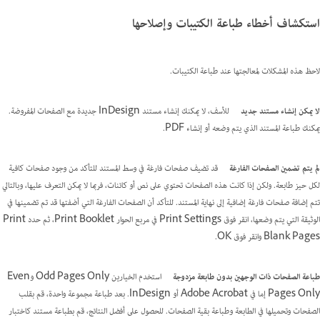
استكشاف أخطاء طباعة الكتيبات وإصلاحها
لاحظ هذه المشكلات لمعالجتها عند طباعة الكتيبات.
لا يمكن إنشاء مستند جديد
للأسف، لا يمكنك إنشاء مستند InDesign جديدة مع الصفحات المفروضة.
يمكنك طباعة المستند الذي يتم وضعه أو إنشاء PDF.
لم يتم تضمين الصفحات الفارغة
قد تضيف صفحات فارغة في وسط المستند للتأكد من وجود صفحات كافية
لكل حيز طابعة. ولكن إذا كانت هذه الصفحات تحتوي على نص أو كائنات، فربما لا يمكن التعرف عليها، وبالتالي
تتم إضافة صفحات فارغة إضافية إلى نهاية المستند. للتأكد أن الصفحات الفارغة التي أضفتها قد تم تضمينها في
الوثيقة التي يتم وضعها، انقر فوق Print Settings في مربع الحوار Print Booklet، ثم حدد Print
Blank Pages وانقر فوق OK.
طباعة الصفحات ذات الوجهين بدون طابعة مزدوجة
استخدم الخيارين Odd Pages Only وEven
Pages Only إما في Adobe Acrobat أو InDesign. بعد طباعة مجموعة واحدة، قم بقلب
الصفحات وتحميلها في الطابعة وطباعة بقية الصفحات. للحصول على أفضل النتائج، قم بطباعة مستند كاختبار