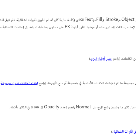
لإعلامك بإعدادات مستوى العتامة لكل من Object، وStroke، وFill، وText للكائن وكذلك ما إذا كان قد تم تطبيق تأثيرات الش
Object (أو Group أو Graphic) لإخفاء إعدادات المستوى هذه أو عرضها. تظهر أيقونة FX على مستوى بعد قيا
 الكائنات. (راجع
حصر أوضاع المزج
.)
 مجموعة ما تقوم بإخفاء الكائنات الأساسية في المجموعة أو منع ظهورها. (راجع
إخفاء الكائنات ضمن مجموعة
)
ج على Normal وتغيير إعداد Opacity إلى 100% في الكائن بأكمله.
 تأثيرات الشفافية.
)