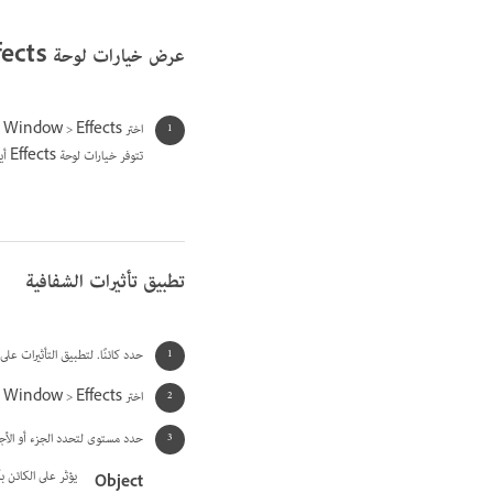
عرض خيارات لوحة Effects
اختر Window > Effects وإن تطلب الأمر، قم بفتح قائمة لوحة Effects واختر Show Options.
تتوفر خيارات لوحة Effects أيضًا في مربع الحوار Effects (حدد كائنًا واختر Object > Effects > Transparency) وفي الشكل المبسط من لوحة التحكم.
تطبيق تأثيرات الشفافية
حدد كائنًا. لتطبيق التأثيرات على رسم، ق
اختر Window > Effects لعرض لوحة Effects.
حدد مستوى لتحدد الجزء أو الأجزاء
يؤثر على الكائن ب
Object