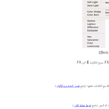
مسح التأثيرات
E.
الزر FX
افة مع الكائنات خلفها. (راجع
تعيين كيفية مزج الألوان
.)
ئة، أو النص. (راجع
ضبط عتامة كائن
.)