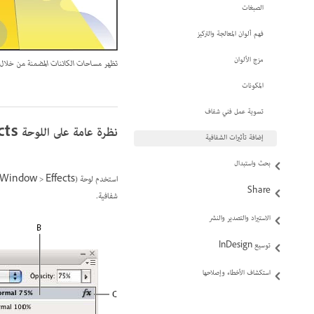
الصبغات
فهم ألوان المعالجة والتركيز
مزج الألوان
تظهر مساحات الكائنات المضمنة من خلال 
المكونات
تسوية عمل فني شفاف
نظرة عامة على اللوحة Effects
إضافة تأثيرات الشفافية
بحث واستبدال
Share
شفافية.
الاستيراد والتصدير والنشر
توسيع InDesign
استكشاف الأخطاء وإصلاحها