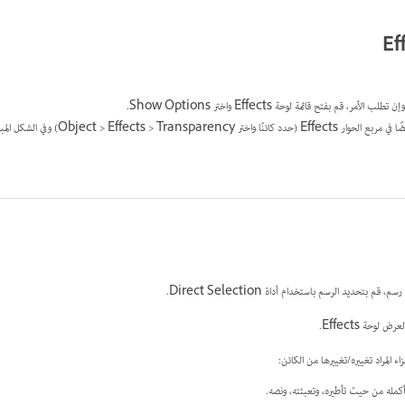
م بتحديد الرسم باستخدام أداة Direct Selection.
 المراد تغييره/تغييرها من الكائن:
أكمله من حيث تأطيره، وتعبئته، ونصه.