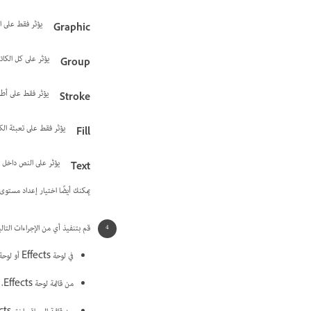
يؤثر فقط على الرسم المحدد باستخدام أداة t Selection
Graphic
يؤثر على كل الكائنات والنص في المجمو
Group
يؤثر فقط على أطر 
Stroke
يؤثر فقط على تعبئة الك
Fill
يؤثر على النص داخل ا
Text
يمكنك أيضًا اختيار إعداد مستوى 
قم بتنفيذ أي من الإجراءات التالية لفت
في لوحة Effects أو لوحة التحكم، انقر فوق زر FX
من قائمة لوحة Effects، اختر Effects، ثم اسم تأثير.