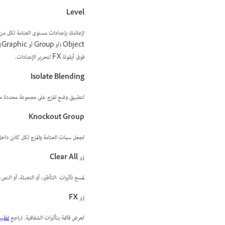
Level
فوق أيقونة FX لتحرير الإعدادات.
Isolate Blending
لتطبيق وضع المزج على مجموعة محددة من
Knockout Group
لجعل سمات العتامة والمزج لكل كائن داخل
زر Clear All
لمسح تأثيرات -التأطير، أو التعبئة، أو النص- من كائن ما، وضبط وضع المز
زر FX
لعرض قائمة بتأثيرات الشفافية. (راجع
تطبيق