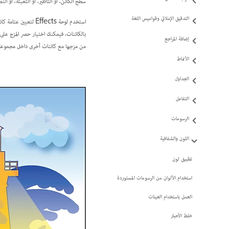
سطح الكائن، أو التأطير، أو التعبئة، أو الن
التدقيق الإملائي وقواميس اللغة
استخدم لوحة Effects
بالكائنات، فيمكنك اختيار حصر المزج عل
إضافة المراجع
من مزجها مع كائنات أخرى داخل مجموعة 
الأنماط
الجداول
التفاعل
الرسومات
اللون والشفافية
تطبيق لون
استخدام الألوان من الرسومات المستوردة
العمل باستخدام العينات
خلط الأحبار