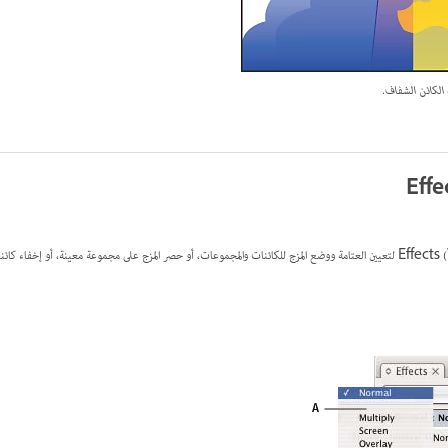
الكائن الشفاف.
استخدم لوحة Effects (Window > Effects) لتعيين العتامة ووضع المزج للكائنات والمجموعات، أو حصر المزج على مجموعة معينة، أو 