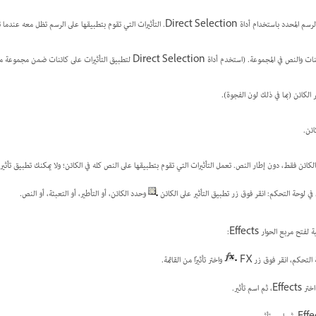
Direc. التأثيرات التي تقوم بتطبيقها على الرسم تظل معه عندما تقوم بلصق الرسم في إطار مختلف.
عة. (استخدم أداة Direct Selection لتطبيق التأثيرات على كائنات ضمن مجموعة ما.)
الكائن (بما في ذلك لون الفجوة).
ائن.
لكائن فقط، دون إطار النص. تعمل التأثيرات التي تقوم بتطبيقها على النص كله في الكائن؛ ولا يمكنك تطبيق تأث
في لوحة التحكم: انقر فوق زر تطبيق التأثير على الكائن
وحدد الكائن، أو التأطير، أو التعبئة، أو النص.
ح مربع الحوار Effects:
واختر تأثيرًا من القائمة.