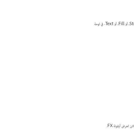
في لوحة Effects، انقر فوق المثلث لعرض إعدادات المستوى عند الضرورة، ثم قم بالنقر المزدوج فوق إعداد مستوى -Object، أو Stroke، أو Fill، أو Text- في لوحة
ئن
لعرض أيقونة FX.