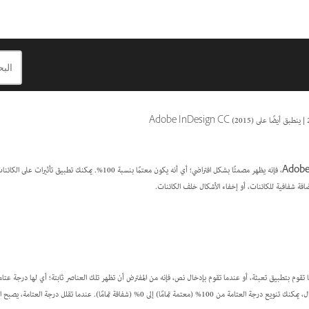
|
ينطبق أيضًا على Adobe InDesign CC (2015)
عند إنشاء كائن في برنامج Adobe InDesign، فإنه يظهر مصمتًا بشكل افتراضي؛ أي أنه يكون مع
افة شفافية للكائنات، أو إخفاء الأشكال خلف الكائنات.
العناصر شفافة بطرق شتى. على سبيل المثال، يمكنك تنويع درجة العتامة من 100% (معتمة تمامًا) إلى 0% (شفافة تمامًا)