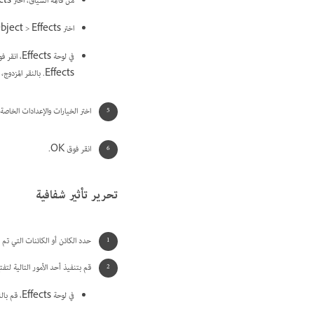
من قائمة السياق، اختر Effects، ثم اسم تأثير.
اختر Object > Effects، ثم اختر اسم تأثير.
Effects. بالنقر المزدوج، تقوم بفتح مربع حوار Effects واختيار إعداد مستوى.
اختر الخيارات والإعدادات الخاصة 
انقر فوق OK.
تحرير تأثير شفافية
حدد الكائن أو الكائنات التي تم ت
قم بتنفيذ أحد الأمور التالية لتفتح مرب
في لوحة Effects، قم بالنقر المزدوج فوق أيقونة FX على يمين الكائن (وليس في أسفل اللوحة). قد تحتاج للنقر فوق المثلث المجاور لكلمة