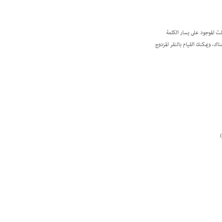
فافية. انقر فوق المثلث الموجود على يسار الكلمة
مك بتطبيق إعدادات الشفافية هناك، ويمكنك القيام بالنقر المزدوج
.