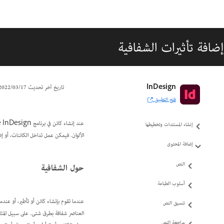
إضافة تأثيرات الشفافية
دليل مستخدم InDesign
InDesign
تاريخ آخر تحديث
17‏/03‏/2022
فتح التطبيق
التعرّف على InDesign
إنشاء المستندات وتخطيطها
الألوان. فيمكن عمل تداخل الكائنات، أو إض
إضافة المحتوى
النص
حول الشفافية
أسلوب الطباعة
تنسيق النص
مراجعة النص