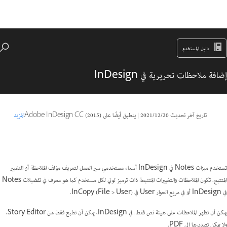
دليل المستخدم
إضافة ملاحظات تحريرية في InDesign
تاريخ آخر تحديث
20‏/12‏/2021
|
ينطبق أيضًا على Adobe InDesign CC (2015)
المزيد
تستخدم ميزات Notes في InDesign أسماء مستخدمي سير العمل لتعريف مؤلف الملاحظة أو التغيير
المتتبع. تكون الملاحظات والتغييرات المتتبعة ذات ترميز لوني لكل مستخدم كما هو معرف في تفضيلات Notes
في InDesign أو في مربع الحوار User في InCopy (File > User).
يمكن أن تظهر الملاحظات على هيئة نص فقط. في InDesign، يمكن أن تطبع فقط من Story Editor،
ولا يمكن تصديرها إلى PDF.