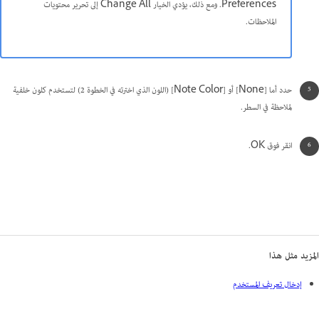
Preferences. ومع ذلك، يؤدي الخيار Change All إلى تحرير محتويات
الملاحظات.
حدد أما [None] أو [Note Color] (اللون الذي اخترته في الخطوة 2) لتستخدم كلون خلفية
لملاحظة في السطر.
انقر فوق OK.
المزيد مثل هذا
إدخال تعريف المستخدم