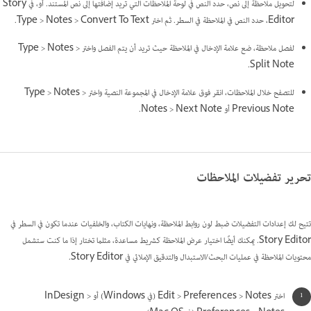
لتحويل ملاحظة إلى نص، حدد النص في لوحة الملاحظات التي تريد إضافتها إلى نص المستند. أو، في Story
Editor، حدد النص في الملاحظة في السطر. ثم اختر Type > Notes > Convert To Text.
لفصل ملاحظة، ضع علامة الإدخال في الملاحظة حيث تريد أن يتم الفصل واختر Type > Notes >
Split Note.
للتصفح خلال الملاحظات، انقر فوق علامة الإدخال في المجموعة النصية واختر Type > Notes >
Previous Note أو Notes > Next Note.
تحرير تفضيلات الملاحظات
تتيح لك إعدادات التفضيلات ضبط لون روابط الملاحظة، ونهايات الكتاب، والخلفيات عندما تكون في السطر في
Story Editor. يمكنك أيضًا اختيار عرض الملاحظة كشريط مساعدة، مثلما تختار إذا ما كنت ستشمل
محتويات الملاحظة في عمليات البحث/الاستبدال والتدقيق الإملائي في Story Editor.
اختر Edit > Preferences > Notes (في Windows) أو InDesign >