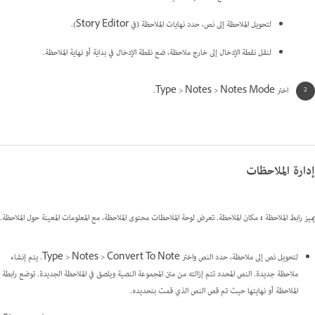
لتحويل الملاحظة إلى نص، حدد نهايات الملاحظة (في Story Editor).
لنقل نقطة الإدخال إلى خارج ملاحظة، ضع نقطة الإدخال في بداية أو نهاية الملاحظة.
اختر Type > Notes > Notes Mode.
إدارة الملاحظات
يميز رابط الملاحظة
مكان الملاحظة. تعرض لوحة الملاحظات محتوى الملاحظة، مع المعلومات المعينة حول الملاحظة.
لتحويل نص إلى ملاحظة، حدد النص واختر Type > Notes > Convert To Note. يتم إنشاء
ملاحظة جديدة. النص المحدد تتم إزالته من متن المجموعة النصية ويلصق في الملاحظة الجديدة. توضع رابطة
الملاحظة أو نهايتها حيث تم قص النص الذي قمت بتحديده.