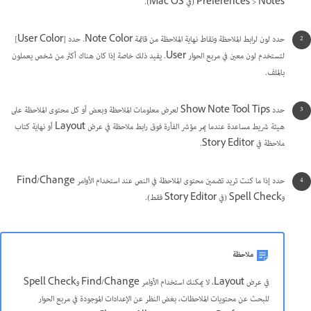
Preferences > Notes (في Mac OS).
حدد لون لرابط الملاحظة ونقاط نهاية الملاحظة من قائمة Note Color. حدد [User Color]
لتستخدم لون معين في مربع الحوار User. يفيد ذلك خاصة إذا كان هناك أكثر من شخص يعملون
بالملف.
حدد Show Note Tool Tips لعرض معلومات الملاحظة وبعض أو كل محتوى الملاحظة على
هيئة شريط مساعدة عندما يمر مؤشر الفأرة فوق رابط ملاحظة في عرض Layout أو نهاية كتاب
ملاحظة في Story Editor.
حدد إذا ما كنت تريد تضمين محتوى الملاحظة في النص عند استخدام الأوامر Find/Change
وSpell Check (في Story Editor فقط).
ملاحظة
في عرض Layout، لا يمكنك استخدام الأوامر Find/Change وSpell Check
للبحث عن محتويات الملاحظات، بغض النظر عن الإعدادات الموجودة في مربع الحوار