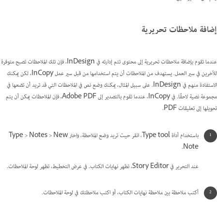
إضافة ملاحظات تحريرية
عندما تقوم بإضافة ملاحظات تحريرية إلى محتوى تتم إدارته في InDesign، فإن تلك الملاحظات تصبح متوفرة
للآخرين في سير العمل. يستهدف من الملاحظات أن يتم استخدامها من قبل سير عمل InCopy، لكن يمكنك
الاستفادة منهم في InDesign. على سبيل المثال، يمكنك وضع نص في الملاحظات التي قد تريد أن تضعها في
مجموعة نصية لاحقًا. في InCopy، عندما تقوم بالتصدير إلى Adobe PDF، فإن الملاحظات يمكن أن يتم
تحويلها إلى تعليقات PDF.
باستخدام أداة Type tool، انقر حيث تريد وضع الملاحظة، واختر Type > Notes > New
Note.
عند التحرير في Story Editor، تظهر نهايات الكتاب. في عرض التخطيط، تظهر لوحة الملاحظات.
أكتب ملاحظة بين ملاحظة نهايات الكتاب، أو اكتب ملاحظتك في لوحة الملاحظات.