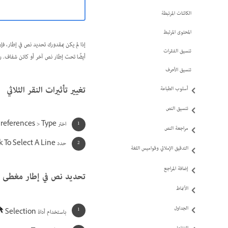
الكائنات المرتبطة
المحتوى المرتبط
إذا لم يكن بمقدورك تحديد نص في إطار، فإ
تنسيق الفقرات
أيضًا تحت إطار نص آخر أو كائن شفاف. 
تنسيق الأحرف
تغيير تأثيرات النقر الثلاثي
أسلوب الطباعة
تنسيق النص
اختر Edit > Preferences > Type (في Windows) أو InDesign > Preferences > Type (في Mac OS).
مراجعة النص
حدد Triple Click To Select A Line لإتاحة النقر الثلاثي لتحديد سطر ما (هذا هو الافتراضي). لا تحدد هذا الخيار إذا أردت النقر الثلاثي أن يقوم بتحديد الفقرة.
التدقيق الإملائي وقواميس اللغة
إضافة المراجع
تحديد نص في إطار مغطى
الأنماط
الجداول
باستخدام أداة Selection