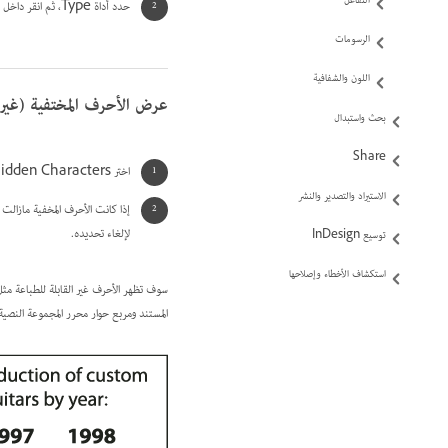
التفاعل
حدد أداة Type، ثم انقر داخل إطار نص أو حدد نصًا.
الرسومات
اللون والشفافية
عرض الأحرف المختفية (غير ا
بحث واستبدال
Share
اختر Type > Show Hidden Characters.
الاستيراد والتصدير والنشر
إذا كانت الأحرف المخفية مازالت لا تظهر، فقم بإي
لإلغاء تحديده.
توسيع InDesign
استكشاف الأخطاء وإصلاحها
سوف تظهر الأحرف غير القابلة للطباعة مثل
المستند ومربع حوار محرر المجموعة النصية ولكنها لا تظهر في مخ