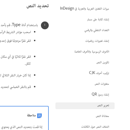
تحديد النص
ميزات اللغتين العربية والعبرية في InDesign
إنشاء كتابة على مسار
باستخدام أداة Type، قم بأحد الإجراءات التالية:
التعداد النقطي والرقمي
اسحب مؤشر الشريط الرأسي الذي يتخذ شكل الح
انقر نقرًا مزدوجًا فوق إحدى
إنشاء تعبيرات رياضيات
الأحرف الرسومية والأحرف الخاصة
تكوين النص
ككل.
تركيب أحرف CJK
إذا كان خيار النقر الثلاثي
متغيرات النص
قم بالنقر الخماسي لتحديد الم
إنشاء رموز QR
تحرير النص
ملاحظة
محاذاة النص
إذا قمت بتحديد النص الذي يحتوي على
التفاف النص حول الكائنات