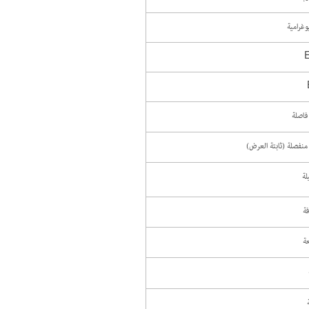
وغرامية
فاصلة
منفصلة (ثابتة العرض)
لة
ة
ة