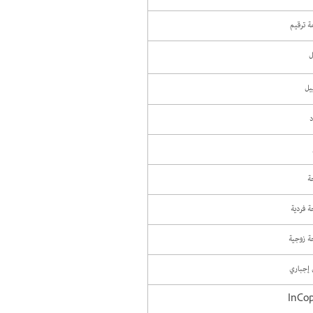
ة ترقيم
ل
يل
ة
 فردية
 زوجية
إجباري