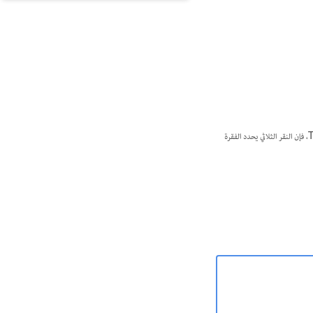
انقر نقرًا ثلاثيًا في أي مكان على السطر لتحديد السطر بأكمله. في حالة عدم تحديد خيار تفضيلات Triple Click To Select A Line، فإن النقر الثلاثي يحدد الفقرة