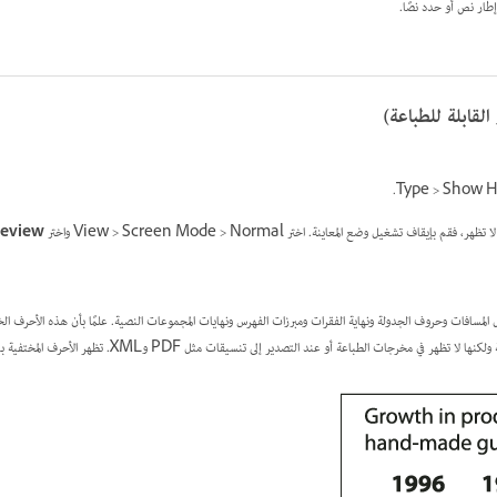
لقابلة للطباعة)
قاف تشغيل وضع المعاينة. اختر View > Screen Mode > Normal واختر View >
review
 المسافات وحروف الجدولة ونهاية الفقرات ومبرزات الفهرس ونهايات المجموعات النصية. علمًا بأن هذه الأحرف ال
رجات الطباعة أو عند التصدير إلى تنسيقات مثل PDF وXML. تظهر الأحرف المختفية بنفس اللون مثل لون الطبقة.