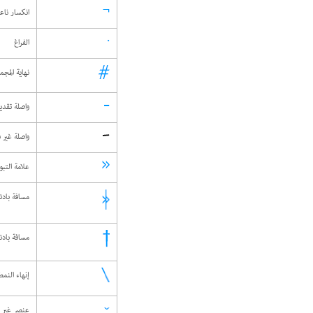
انكسار ناع
الفراغ
نهاية المجم
واصلة تقدي
واصلة غير 
علامة التب
مسافة بادئ
مسافة بادئة
إنهاء النمط
عنصر غير ر