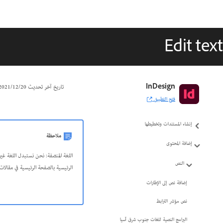
Edit text
دليل مستخدم InDesign
InDesign
تاريخ آخر تحديث
20‏/12‏/2021
فتح التطبيق
التعرّف على InDesign
إنشاء المستندات وتخطيطها
ملاحظة
إضافة المحتوى
النص
الرئيسية بالصفحة الرئيسية في مقالات الم
إضافة نص إلى الإطارات
نص مؤشر الترابط
البرامج النصية للغات جنوب شرق آسيا