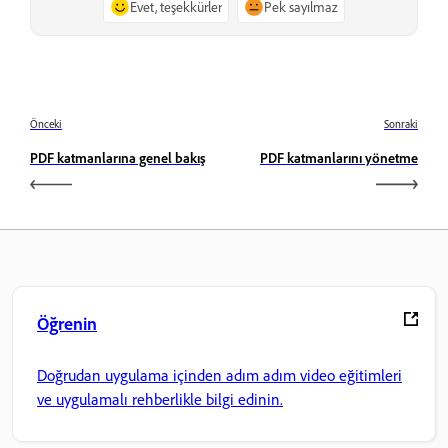
Evet, teşekkürler
Pek sayılmaz
Önceki
Sonraki
PDF katmanlarına genel bakış
PDF katmanlarını yönetme
Öğrenin
Doğrudan uygulama içinden adım adım video eğitimleri
ve uygulamalı rehberlikle bilgi edinin.