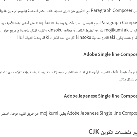
رجحة لها بناءً على مبادئ مثل انتظام المسافات بين الحروف والمسافات بين الكلمات والواصلة.
دث انتهاك H&J.
Adobe Single-line Compo
 نهجاً تقليدياً لتأليف النص سطراً واحداً في المرة. هذا الخيار مفيد إذا كنت تريد تقييد تغييرات التركيب من التع
 بشكل مثالي.
Adobe Japanese Single-line Compo
Adobe Japanese Single-line يطبق mojikumi عن طريق تقييم فواصل الأسطر سطراً واحداً في المرة، بنفس طريقة Single-line Composer.
ير تفضيلات تكوين CJK