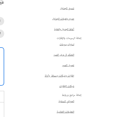
غيّر
تنسيق الجداول
حدود وتعبئات الجداول
أنماط الجدول والخلية
إضافة الرسومات والإطارات
استيراد رسومات
التحكم في عرض الصور
تحويل الصور
إطارات وشبكات ومساطر وأدلة
شبكات الإطارات
إضافة مراجع وروابط
الحواشي السفلية
التعليقات الختامية