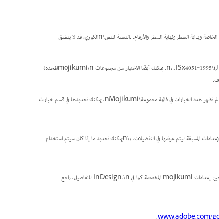
يحدد Mojikumi تكوين النص لـ\nتباعد الأحرف اليابانية والصينية والأحرف الرومانية وعلامات الترقيم\nوالأحرف الخاصة وبداية السطر ونهاية السطر والأرقام. بالنسبة للنص\nالكوري، قد لا ينطبق
بالنسبة للنص الياباني، تتبع قواعد تباعد الأحرف الموجودة\nفي InDesign مواصفات المعايير الصناعية اليابانية (JIS)\n، JISx4051‑1995. يمكنك أيضًا الاختيار من مجموعات mojikumi\nالمحددة
بالنسبة للنص\nالصيني، يمكنك استخدام إعدادات عرض mojikumi للصينية التقليدية و\nالصينية المبسطة. إذا لم تظهر هذه الخيارات في قائمة مجموعة\nMojikumi، يمكنك تحديدها في قسم خيارات
يتضمن InCopy\n14 نوعًا من الإعدادات المسبقة لـ mojikumi لليابانية و 2 للصينية. يمكنك\nأيضًا تعديل الإعدادات المسبقة ليتم عرضها في التفضيلات، و\nيمكنك تحديد ما إذا كان سيتم استخدام
.
www.adobe.com/go