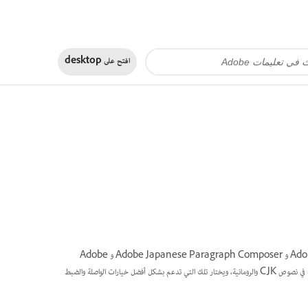
افتح على
desktop
يدعم InCopy أربع طرق تم تطويرها للتنضيد، بما في ذلك Adobe Japanese Single-line Composer و Adobe Japanese Paragraph Composer و Adobe
Paragraph Composer و Adobe Single-line Composer. يقيم كل مؤلف الفواصل المحتملة في نصوص CJK والرومانية، ويختار تلك التي تدعم بشكل أفضل خيارات الواصلة والضبط