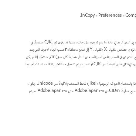
حدد Use New Vertical Scaling لاستخدام طريقة InDesign CS2 للتحجيم العمودي. النص الروماني عادة ما يتم تدويره على جانبه، بينما قد يكون نص CJK منتصباً. في
الإصدارات السابقة من InDesign، عندما تقوم بتعيين قياس الحروف الرسومية في\nلوحة الأحرف، تؤدي خصائص المقياس X والمقياس Y إلى نتائج مختلفة\nحسب اتجاه الأحرف التي يتم
قياسها.\n في CS2 أو الإصدارات الأحدث من InDesign و InCopy، يؤثر القياس\nعلى جميع النصوص في السطر بنفس الطريقة، بغض النظر عما إذا كان مدورًا\nأو منتصبًا. إذا لم يكن
النص منتصبًا في الوضع الرأسي، فسيتم استبدال المقياس X\nوالمقياس Y، مما يؤدي إلى قياس النص الروماني\nفي نفس اتجاه النص CJK المنتصب. يتم تشغيل هذا الخيار\nللمستندات الجديدة
حدد استخدام Mojikumi المستند إلى CID لتحديد فئة\nJIS X 4051 Mojikumi الصحيحة باستخدام الحروف الرسومية (jikei) للخط المستخدم\nبدلاً من Unicode. يكون
تحديد هذا الخيار مفيدًا بشكل خاص عندما\nتستخدم خطوط OpenType. تدعم هذه الميزة جميع خطوط CID\nمن AdobeJapan1‑0 حتى AdobeJapan1‑6. سيتم