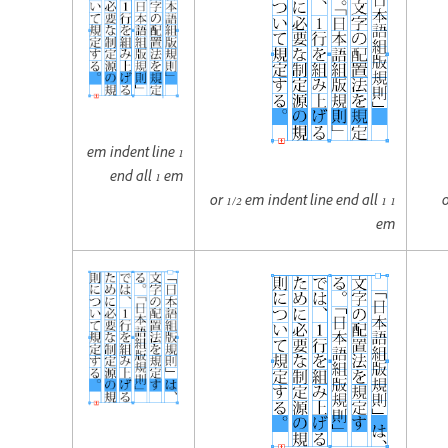
1 em indent line
end all 1 em
1 or 1/2 em indent line end all 1
1
em