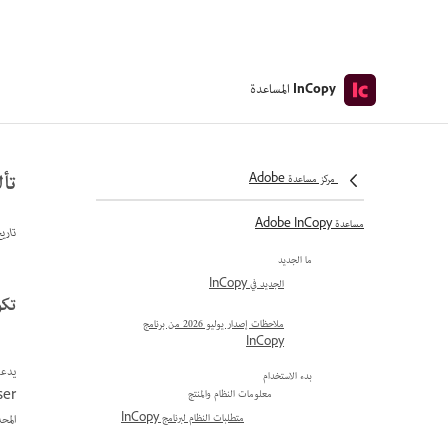
المساعدة
InCopy
تأل
مركز مساعدة Adobe
مساعدة Adobe InCopy
تاري
ما الجديد
الجديد في InCopy
تكوي
ملاحظات إصدار يوليو 2026 من برنامج
InCopy
بدء الاستخدام
معلومات النظام والمنتج
المح
متطلبات النظام لبرنامج InCopy