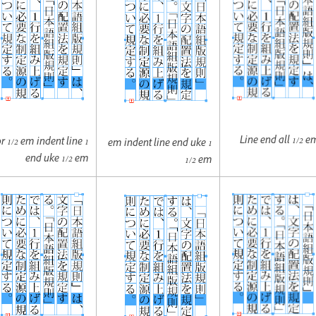
Line end all 1/2 e
 or 1/2 em indent line
1 em indent line end uke
end uke 1/2 em
1/2 em