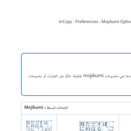
تُعرض أسماء عناصر قسم Mojikumi Preset باللون الرمادي، والعناصر التي لا يمكن تحديدها هي مجموعات mojikumi المطبقة حاليًا على الفقرات أو مجموعات
الإعدادات المسبقة لـ Mojikumi