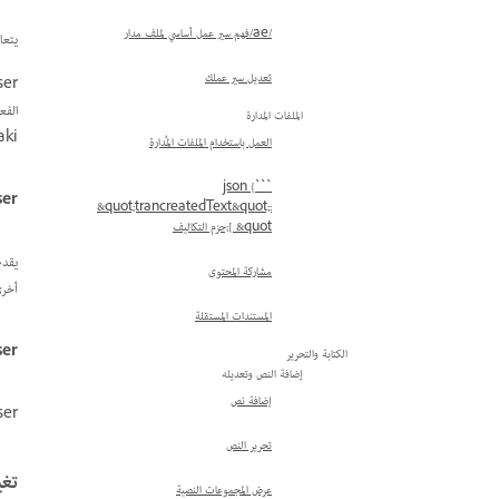
/ae/فهم سير عمل أساسي لملف مدار
يتعامل Paragraph Composer مع التكوين عن طريق تحديد نقاط الفصل المحتملة وتقييمها وتعيين عقوبة م
تعديل سير عملك
الملفات المدارة
aki، أو عندما يكون aki اللازم لمعالجة kinsoku أقل من الحد الأدنى لـ aki، يح
العمل باستخدام الملفات المُدارة
```json {
ser
&quot;trancreatedText&quot;:
[ &quot;حزم التكاليف
يقدم
مشاركة المحتوى
أخرى
المستندات المستقلة
ser
الكتابة والتحرير
إضافة النص وتعديله
إضافة نص
 Composer
تحرير النص
تغي
عرض المجموعات النصية