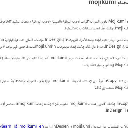
ام mojikumi
نك أيضًا تحديد مسافات بادئة\nللفقرة.
 إنشاء مجموعات mojikumi\nمحددة، وتغيير قيم تباعد الأحرف.
في\nمربع حوار التفضيلات.
M المستند إلى CID.
.
‎InDesign H
في InDesign، راجع
/learn_id_mojikumi_en