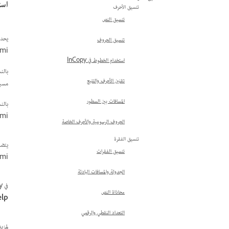
استخد
تنسيق الأحرف
تنسيق النص
تنسيق الحروف
mojikumi. يمك
استخدام الخطوط في InCopy
تقنين الأحرف والتتبع
مسبقًا في InDesign. علاوة على ذلك، يمكنك
المسافات بين السطور
Mojikumi 
الحروف الرسومية والأحرف الخاصة
تنسيق الفقرة
تنسيق الفقرات
ojikumi
الجدولة والمسافات البادئة
في InCopy، يمكنك\nتغيير إعدادات mojikumi لفقرة، ولكن لا يمكنك إنشاء\nmojikumi مخصص أو تغيير إعدادات mojikumi المخصصة كما في InDesign.\n للتفاصيل، راجع
محاذاة النص
elp
التعداد النقطي والرقمي
لمزيد\nمن المعلومات حول استخدام mojikumi 