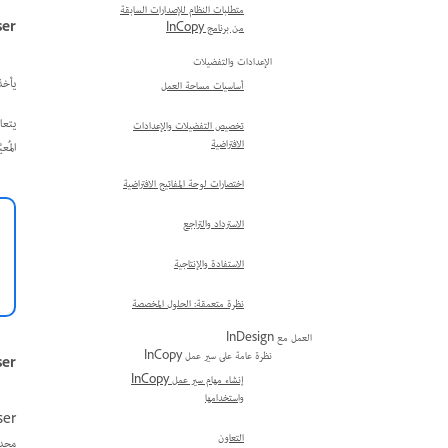
متطلبات النظام للإصدارات السابقة
er
من برنامج InCopy
الإعدادات والتفضيلات
يأخذ
أساسيات مساحة العمل
يتعا
تخصيص التفضيلات والإعدادات
الافتراضية
المُع
اختصارات لوحة المفاتيح الافتراضية
الاسترداد والتراجع
الاستفادة والإنتاجية
نظرة متعمقة: الحلول المخصصة
العمل مع InDesign
نظرة عامة على سير عمل InCopy
ser
إنشاء مهام سير عمل InCopy
واستخدامها
التعاون
محددة لهذا المن