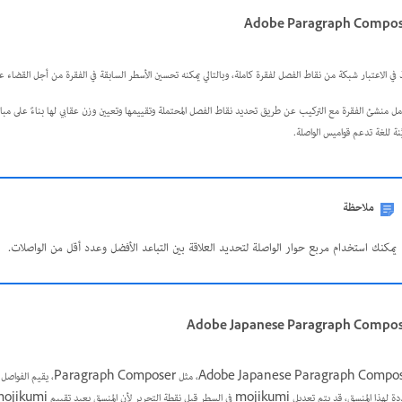
Adobe Paragraph Compos
 في الاعتبار شبكة من نقاط الفصل لفقرة كاملة، وبالتالي يمكنه تحسين الأسطر السابقة في الفقرة من أجل القضا
مل منشئ الفقرة مع التركيب عن طريق تحديد نقاط الفصل المحتملة وتقييمها وتعيين وزن عقابي لها بناءً على مبادئ
يَّنة للغة تدعم قواميس الواصلة.
ملاحظة
يمكنك استخدام مربع حوار الواصلة لتحديد العلاقة بين التباعد الأفضل وعدد أقل من الواصلات.
Adobe Japanese Paragraph Compo
nese Paragraph Composer
سق، قد يتم تعديل mojikumi في السطر قبل نقطة التحرير لأن المنسق يعيد تقييم mojikumi في الفقرة بأكملها من أجل تحسينها.