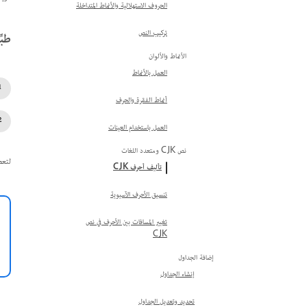
الحروف الاستهلالية والأنماط المتداخلة
تركيب النص
طبِّق 
الأنماط والألوان
العمل بالأنماط
أنماط الفقرة والحرف
العمل باستخدام العينات
نص CJK ومتعدد اللغات
لتعطيل إعدادات 
تأليف أحرف CJK
تنسيق الأحرف الآسيوية
تغيير المسافات بين الأحرف في نص
CJK
إضافة الجداول
إنشاء الجداول
تحديد وتعديل الجداول