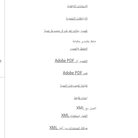
الإسنادات الترافقية
الارتباطات التشعبية
تضمين بيانات تعريف في مجموعة نصية
حفظ وتصدير وطباعة
الحفظ والتصدير
m
التصدير إلى Adobe PDF
فهم Adobe PDF
طباعة المجموعات النصية
إعداد طابعة
العمل مع XML
العمل باستخدام XML
هيكلة المستندات من أجل XML