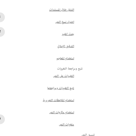
التنقل خلال المستندات
احتواء نسخ النص
بحث /تغيير
التدقيق الإملائي
استخدام المعاجم
تتبع ومراجعة التغييرات
التغييرات على النص
تتبع التغييرات ومراجعتها
استخدام الملاحظات التحريرية
استخدام ماكروات النص
متغيرات النص
تنسيق النص