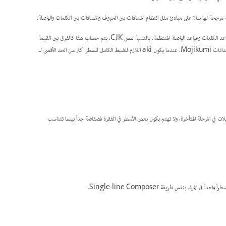
Paragraph Composer يقيم الفواصل للفقرة بأكملها ويضبط mojikumi على أساس تباعد الأحرف وتباعد الكلمات وقواعد الواصلة المنتظمة. بالنسبة لنص CJK، يتم حساب هذا كالفرق بين القيمة
الفعلية لـ mojikumi aki المدرجة للضبط الكامل أو معالجة kinsoku والقيمة المثلى المحددة في مربع حوار إعدادات Mojikumi. عندما يكون aki اللازم للضبط الكامل للسطر أكثر من الحد الأقصى لـ
ديلات في المرحلة المتأخرة، ولا تهتم بكون بعض الأسطر في الفقرة فضفاضة جداً بينما تتناسب