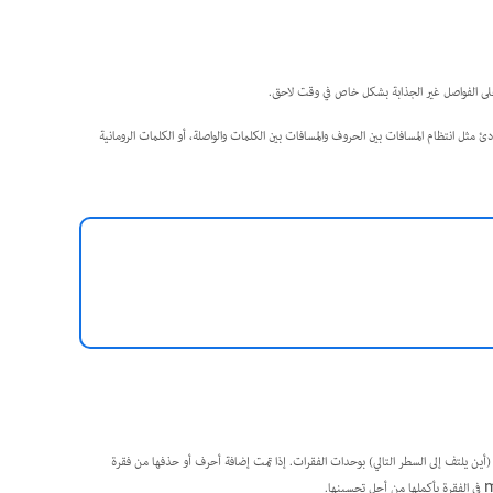
ء على الفواصل غير الجذابة بشكل خاص في وقت لاحق.
 مثل انتظام المسافات بين الحروف والمسافات بين الكلمات والواصلة، أو الكلمات الرومانية
Adobe Japa، مثل Paragraph Composer، يقيم الفواصل (أين يلتف إلى السطر التالي) بوحدات الفقرات. إذا تمت إضافة أحرف أو حذفها من فقرة