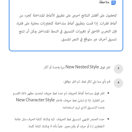
ملاحظة
للحصول على أفضل النتائج احرص على تطبيق الأنماط المتداخلة كجزء من
أنماط فقرات. إذا قمت بتطبيق أنماط متداخلة كتجاوزات محلية على فقرة،
فإن التحرير اللاحق أو تغييرات التنسيق في النمط المتداخل يمكن أن تنتج
تنسيق أحرف غير متوقع في النص المنسق.
انقر فوق New Nested Style مرة واحدة أو أكثر.
قم بأي مما يلي لكل نمط، ثم انقر موافق:
انقر فوق مساحة أنماط الحروف ثم حدد نمط حروف لتحديد مظهر ذلك القسم
من الفقرة. إذا لم تنشئ نمط حروف، فاختر New Character Style
وحدد التنسيق الذي تريد استخدامه.
حدد العنصر المنهي لتنسيق نمط الحروف. كما يمكنك كتابة الحرف مثل علامة
النقطتين (:) أو حرف أو رقم معين. علماً بأنه لا يمكنك كتابة كلمة.