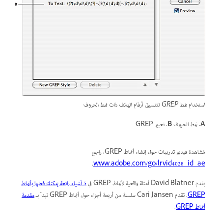
استخدام نمط GREP لتنسيق أرقام الهاتف ذات نمط الحروف
A.
نمط الحروف
B.
تعبير GREP
لمشاهدة فيديو تدريبات حول إنشاء أنماط GREP، راجع
.
www.adobe.com/go/lrvid4028_id_ae
يقدم David Blatner أمثلة واقعية لأنماط GREP في
5 أشياء رائعة يمكنك فعلها بأنماط
GREP
. تقدم Cari Jansen سلسلة من أربعة أجزاء حول أنماط GREP تبدأ بـ
مقدمة
أنماط GREP
.