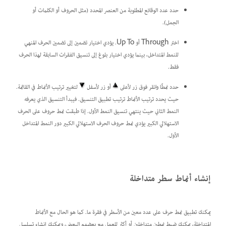
حدد عدد الوقائع المطلوبة من العنصر المحدد (مثل الحروف أو الكلمات أو
الجمل).
اختر Through أو Up To. يؤدي اختيار تضمين إلى تضمين الحرف المنهي
للنمط المتداخل، بينما يؤدي اختيار بلوغ إلى تنسيق الفقرات السابقة لهذا الحرف
فقط.
حدد نمطًا وانقر فوق زر لأعلى
أو زر لأسفل
لتغيير ترتيب الأنماط في القائمة.
حيث يحدد ترتيب الأنماط ترتيب تطبيق التنسيق. فيبدأ التنسيق الذي يعرفه
النمط الثاني حيث ينتهي تنسيق النمط الأول. إذا طبقت نمط حروف على الحرف
الاستهلالي الكبير يؤدي نمط حروف الحرف الاستهلالي الكبير دور النمط المتداخل
الأول.
إنشاء أنماط سطر متداخلة
يمكنك تطبيق نمط حرف على عدد معين من الأسطر في فقرة ما. كما هو الحال مع الأنماط
المتداخلة، يمكنك ضبط نمطين متداخلين أو أكثر للعمل مع بعضهم البعض، ويمكنك إنشاء تسلسل