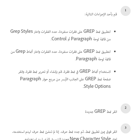
قم بأحد الإجراءات التالية:
لتطبيق نمط GREP على فقرات منفردة، حدد الفقرات واختر Grep Styles
من قائمة لوحة Paragraph أو Control.
لتطبيق نمط GREP على فقرات منفردة، حدد الفقرات واختر أنماط Grep من
قائمة لوحة Paragraph.
لاستخدام أنماط GREP في نمط فقرة، قم بإنشاء أو تحرير نمط فقرة، وانقر
صفحة نمط GREP على الجانب الأيسر من مربع حوار Paragraph
Style Options.
انقر نمط GREP جديدة
انقر فوق يمين تطبيق نمط، ثم جدد نمط حرف. إذا لم تنشئ نمط حرف ليتم استخدمه،
اختر New Character Style وحدد التنسيق الذي تريد استخدامه.