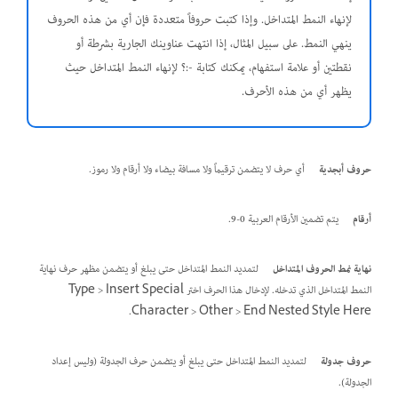
لإنهاء النمط المتداخل. وإذا كتبت حروفاً متعددة فإن أي من هذه الحروف
ينهي النمط. على سبيل المثال، إذا انتهت عناوينك الجارية بشرطة أو
نقطتين أو علامة استفهام، يمكنك كتابة -:؟ لإنهاء النمط المتداخل حيث
يظهر أي من هذه الأحرف.
حروف أبجدية
أي حرف لا يتضمن ترقيماً ولا مسافة بيضاء ولا أرقام ولا رموز.
أرقام
يتم تضمين الأرقام العربية 0-9.
نهاية نمط الحروف المتداخل
لتمديد النمط المتداخل حتى يبلغ أو يتضمن مظهر حرف نهاية
النمط المتداخل الذي تدخله. لإدخال هذا الحرف اختر Type > Insert Special
Character > Other > End Nested Style Here.
حروف جدولة
لتمديد النمط المتداخل حتى يبلغ أو يتضمن حرف الجدولة (وليس إعداد
الجدولة).