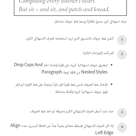
حرف استهلالي كبير منسق تلقائيًا بوسط نمط حروف متداخل
أنشئ نمط حروف بالتنسيق الذي تريد استخدامه للحرف الاستهلالي الكبير.
قم بأحد الإجراءات التالية:
لتطبيق حروف استهلالية كبيرة على فقرة واحدة، اختر Drop Caps And
Nested Styles من قائمة لوحة Paragraph.
لإدخال نمط الحروف ضمن نمط فقرة انقر نقراً مزدوجاً على نمط الفقرة ثم انقر
فوق حروف استهلالية كبيرة وأنماط متداخلة.
حدد عدد أسطر الحرف الاستهلالي الكبير وحروفه ثم اختر نمط الحروف.
إذا كان الحرف الاستهلالي المسقط محاذي بعيداً جداً عن الحافة اليسرى، حدد Align
Left Edge.