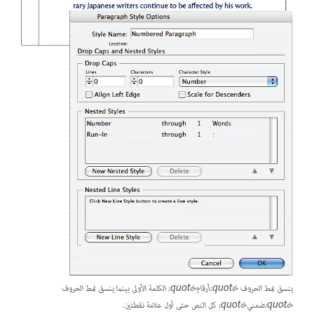
ينسق نمط الحروف &quot;أرقام&quot; الكلمة الأولى بينما ينسق نمط الحروف
&quot;ضمني&quot; كل النص حتى أول علامة نقطتين.