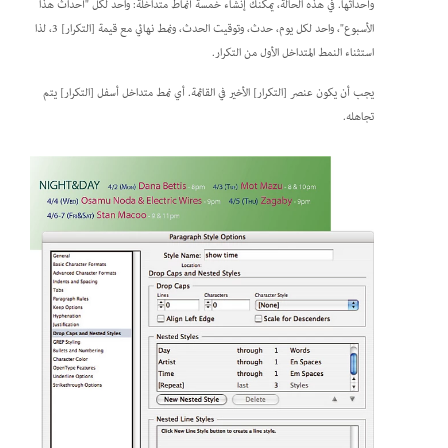
وأحداثها. في هذه الحالة، يمكنك إنشاء خمسة أنماط متداخلة: واحد لكل "أحداث هذا
الأسبوع"، واحد لكل يوم، حدث، وتوقيت الحدث، ونمط نهائي مع قيمة [التكرار] 3، لذا
استثناء النمط المتداخل الأول من التكرار.
يجب أن يكون عنصر [التكرار] الأخير في القائمة. أي نمط متداخل أسفل [التكرار] يتم
تجاهله.