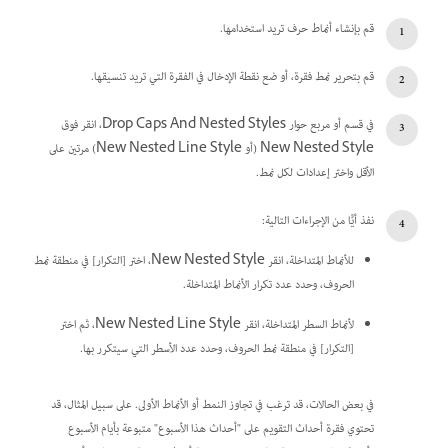
قم بإنشاء أنماط حرف تريد استخدامها.
قم بتحرير نمط فقرة، أو ضع نقطة الإدخال في الفقرة التي تريد تنسيقها.
في قسم أو مربع حوار Drop Caps And Nested Styles، انقر فوق
New Nested Style (أو New Nested Line Style) مرتين على
الأقل واختر إعدادات لكل نمط.
‏‫نفذ أيًّا من الإجراءات التالية:‬
للأنماط المتداخلة، انقر New Nested Style، اختر [التكرار] في منطقة نمط
الحروف، وحدد عدد تكرار الأنماط المتداخلة.
لأنماط السطر المتداخلة، انقر New Nested Line Style، ثم اختر
[التكرار] في منطقة نمط الحروف، وحدد عدد الأسطر التي سيتكرر بها.
في بعض الحالات، قد ترغب في تجاوز النمط أو الأنماط الأولى. على سبيل المثال، قد
تحتوي فقرة أحداث التقويم على "أحداث هذا الأسبوع" متبوعة بأيام الأسبوع