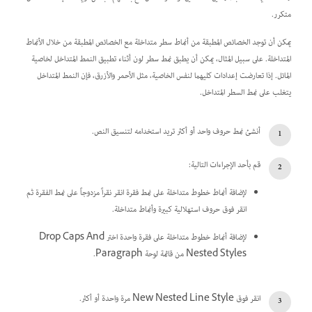
متكرر.
يمكن أن توجد الخصائص المطبقة من أنماط سطر متداخلة مع الخصائص المطبقة من خلال الأنماط
المتداخلة. على سبيل المثال، يمكن أن يطبق نمط سطر لون أثناء تطبيق النمط المتداخل لخاصية
المائل. إذا تعارضت إعدادات كليهما لنفس الخاصية، مثل الأحمر والأزرق، فإن النمط المتداخل
يتغلب على نمط السطر المتداخل.
أنشئ نمط حروف واحد أو أكثر تريد استخدامه لتنسيق النص.
قم بأحد الإجراءات التالية:
لإضافة أنماط خطوط متداخلة على نمط فقرة انقر نقراً مزدوجاً على نمط الفقرة ثم
انقر فوق حروف استهلالية كبيرة وأنماط متداخلة.
لإضافة أنماط خطوط متداخلة على فقرة واحدة اختر Drop Caps And
Nested Styles من قائمة لوحة Paragraph.
انقر فوق New Nested Line Style مرة واحدة أو أكثر.