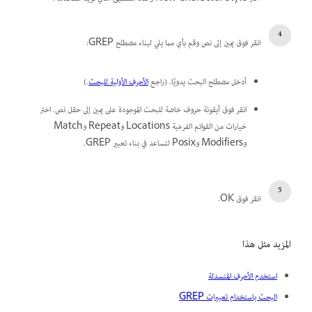
انقر فوق يمين إلى نص وقم بأي مما يلي لبناء مصطلح GREP:
أدخل مصطلح البحث يدويًا. (راجع
الأحرف الأولية للبحث
.)
انقر فوق أيقونة حروف خاصة للبحث الموجودة على يمين إلى حقل نص. اختر
خيارات من القوائم الفرعية Locations وRepeat وMatch
وModifiers وPosix لتساعد في بناء تعبير GREP.
انقر فوق OK.
المزيد مثل هذا
استخدم الأحرف المنسدلة
البحث باستخدام تعبيرات GREP