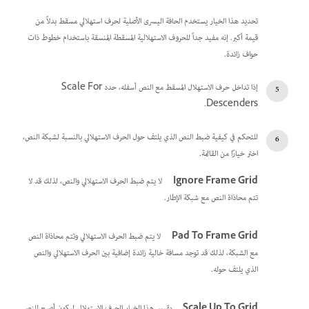
تحديد هذا الخيار يستخدم الحافة اليسرى الأصلية لحرف استهلالي مسقط بدلاً من
قيمة أكبر. إنه مفيد جداً للحروف الاستهلالية المسقطة المنسقة باستخدام خطوط ذات
حواف زائدة.
إذا تداخل حرف الاستهلال المسقط مع النص أسفله، حدد Scale For
Descenders.
للتحكم في كيفية ضبط النص الذي يلتف حول الحرف الاستهلالي بالنسبة لشبكة النص،
اختر خيارًا من القائمة.
Ignore Frame Grid
لا يتم ضبط الحرف الاستهلالي والنص، لذلك قد لا
تتم محاذاة النص مع شبكة الإطار.
Pad To Frame Grid
لا يتم ضبط الحرف الاستهلالي وتتم محاذاة النص
مع الشبكة، لذلك قد توجد مسافة خالية زائدة إضافية بين الحرف الاستهلالي والنص
الذي يلتف حوله.
Scale Up To Grid
يقيس هذا الخيار الحرف الاستهلالي ليكون أوسع للنص