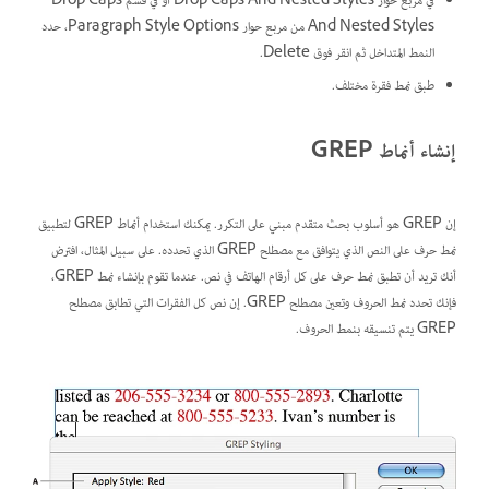
في مربع حوار Drop Caps And Nested Styles أو في قسم Drop Caps
And Nested Styles من مربع حوار Paragraph Style Options، حدد
النمط المتداخل ثم انقر فوق Delete.
طبق نمط فقرة مختلف.
إنشاء أنماط GREP
إن GREP هو أسلوب بحث متقدم مبني على التكرر. يمكنك استخدام أنماط GREP لتطبيق
نمط حرف على النص الذي يتوافق مع مصطلح GREP الذي تحدده. على سبيل المثال، افترض
أنك تريد أن تطبق نمط حرف على كل أرقام الهاتف في نص. عندما تقوم بإنشاء نمط GREP،
فإنك تحدد نمط الحروف وتعين مصطلح GREP. إن نص كل الفقرات التي تطابق مصطلح
GREP يتم تنسيقه بنمط الحروف.