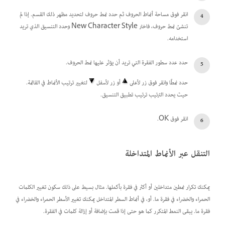
انقر فوق مساحة أنماط الحروف ثم حدد نمط حروف لتحديد مظهر ذلك القسم. إذا لم
تنشئ نمط حروف، فاختر New Character Style وحدد التنسيق الذي تريد
استخدامه.
حدد عدد سطور الفقرة التي تريد أن يؤثر عليها نمط الحروف.
حدد نمطًا وانقر فوق زر لأعلى
أو زر لأسفل
لتغيير ترتيب الأنماط في القائمة.
حيث يحدد الترتيب ترتيب تطبيق التنسيق.
انقر فوق OK.
التنقل عبر الأنماط المتداخلة
يمكنك تكرار نمطين متداخلين أو أكثر في فقرة بأكملها. مثال بسيط على ذلك سكون تغيير الكلمات
الحمراء والخضراء في فقرة ما. أو، في أنماط السطر المتداخل يمكنك تغيير الأسطر الحمراء والخضراء في
فقرة ما. يبقى النمط المتكرر كما هو حتى إذا قمت بإضافة أو إزالة كلمات في الفقرة.