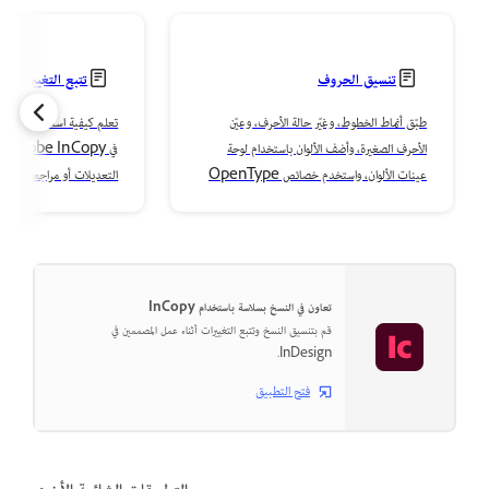
تنسيق الحروف
تتبع التغييرات وم
طبّق أنماط الخطوط، وغيّر حالة الأحرف، وعيّن
ت
الأحرف الصغيرة، وأضف الألوان باستخدام لوحة
في y
عينات الألوان، واستخدم خصائص OpenType
التعديلات أو مراجعتها أو قب
للحصول على طباعة متقنة.
تعاون في النسخ بسلاسة باستخدام InCopy
قم بتنسيق النسخ وتتبع التغييرات أثناء عمل المصممين في
InDesign.
فتح التطبيق