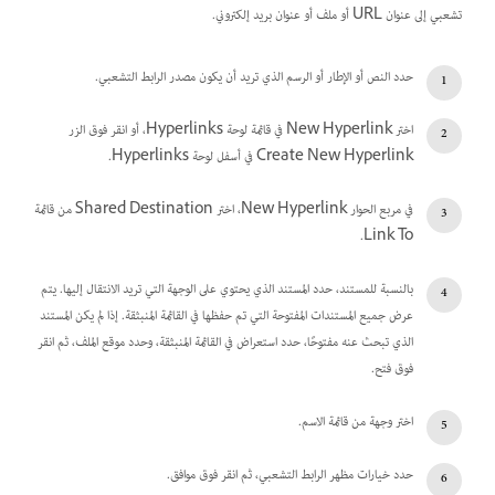
تشعبي إلى عنوان URL أو ملف أو عنوان بريد إلكتروني.
حدد النص أو الإطار أو الرسم الذي تريد أن يكون مصدر الرابط التشعبي.
اختر New Hyperlink في قائمة لوحة Hyperlinks، أو انقر فوق الزر
Create New Hyperlink في أسفل لوحة Hyperlinks.
في مربع الحوار New Hyperlink، اختر Shared Destination من قائمة
Link To.
بالنسبة للمستند، حدد المستند الذي يحتوي على الوجهة التي تريد الانتقال إليها. يتم
عرض جميع المستندات المفتوحة التي تم حفظها في القائمة المنبثقة. إذا لم يكن المستند
الذي تبحث عنه مفتوحًا، حدد استعراض في القائمة المنبثقة، وحدد موقع الملف، ثم انقر
فوق فتح.
اختر وجهة من قائمة الاسم.
حدد خيارات مظهر الرابط التشعبي، ثم انقر فوق موافق.