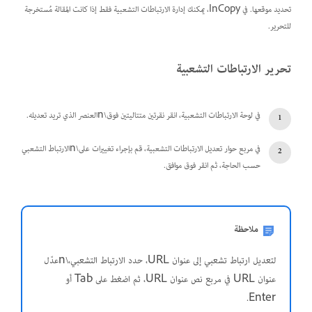
تحديد موقعها. في InCopy، يمكنك إدارة الارتباطات التشعبية فقط إذا كانت المقالة مُستخرجة
للتحرير.
تحرير الارتباطات التشعبية
في لوحة الارتباطات التشعبية، انقر نقرتين متتاليتين فوق\nالعنصر الذي تريد تعديله.
في مربع حوار تعديل الارتباطات التشعبية، قم بإجراء تغييرات على\nالارتباط التشعبي
حسب الحاجة، ثم انقر فوق موافق.
ملاحظة
لتعديل ارتباط تشعبي إلى عنوان URL، حدد الارتباط التشعبي،\nعدّل
عنوان URL في مربع نص عنوان URL، ثم اضغط على Tab أو
Enter.