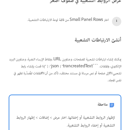
عرض الروابط التشعبية في صفوف أصغر
اختر Small Panel Rows من قائمة لوحة الارتباطات التشعبية.
أنشئ الارتباطات التشعبية
يمكنك إنشاء ارتباطات تشعبية للصفحات، وعناوين URL، ونقاط الإرساء النصية، وعناوين البريد
الإلكتروني، والملفات. ```json { "trancreatedText": [ "إذا قمت بإنشاء رابط
تشعبي\nإلى صفحة أو نص مرساة في مستند مختلف، تأكد من أن\nالملفات المُصدَّرة تظهر في
نفس المجلد.
ملاحظة
لإظهار الروابط التشعبية أو إخفائها، اختر عرض > إضافات > إظهار الروابط
التشعبية أو إخفاء الروابط التشعبية.