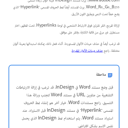
www.adobe.com). يرث مستند InDesign عينة ألوان زرقاء تسمى
Word_R0_G0_B255. يرث المستند أيضاً نمط الحروف المسمى "Hyperlink" الذي
يضع خطاً تحت النص ويطبق اللون الأزرق.
لإزالة المربع، انقر نقرتين فوق الارتباط التشعبي في لوحة Hyperlinks. تحت المظهر، اختر
مستطيل غير مرئي من قائمة الكتابة، وانقر على موافق.
قد ترغب أيضاً في حذف عينات الألوان المستوردة. أثناء فعل ذلك، يمكنك استبدالها بعينة ألوان
مختلفة. راجع
حذف عينات الألوان المفردة
.
ملاحظة
قبل وضع مستند Word في InDesign، قد ترغب في إزالة الارتباطات
التشعبية من عناوين URL في مستند Word لتجنب وراثة هذا
التنسيق. راجع مستندات Word. خيار آخر هو إنشاء نمط الحروف
المسمى "Hyperlink" في مستند InDesign قبل الاستيراد. عند
استيراد مستند Word، يتم استخدام نمط InDesign الذي يحمل
نفس الاسم بشكل افتراضي.