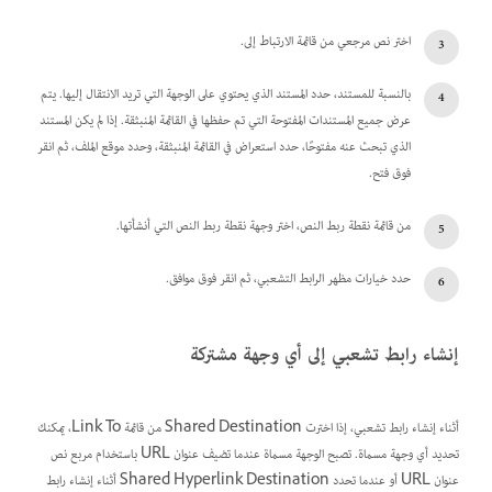
اختر نص مرجعي من قائمة الارتباط إلى.
بالنسبة للمستند، حدد المستند الذي يحتوي على الوجهة التي تريد الانتقال إليها. يتم
عرض جميع المستندات المفتوحة التي تم حفظها في القائمة المنبثقة. إذا لم يكن المستند
الذي تبحث عنه مفتوحًا، حدد استعراض في القائمة المنبثقة، وحدد موقع الملف، ثم انقر
فوق فتح.
من قائمة نقطة ربط النص، اختر وجهة نقطة ربط النص التي أنشأتها.
حدد خيارات مظهر الرابط التشعبي، ثم انقر فوق موافق.
إنشاء رابط تشعبي إلى أي وجهة مشتركة
أثناء إنشاء رابط تشعبي، إذا اخترت Shared Destination من قائمة Link To، يمكنك
تحديد أي وجهة مسماة. تصبح الوجهة مسماة عندما تضيف عنوان URL باستخدام مربع نص
عنوان URL أو عندما تحدد Shared Hyperlink Destination أثناء إنشاء رابط