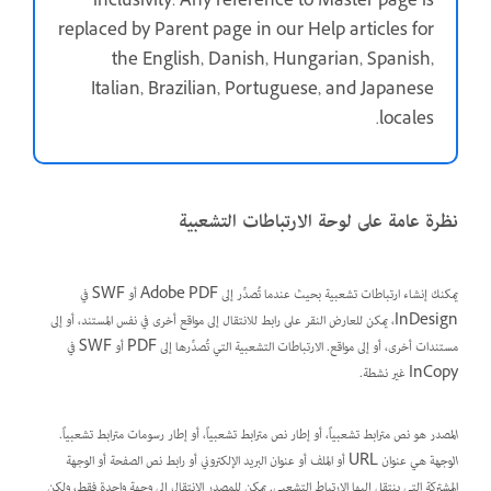
inclusivity. Any reference to Master page is
replaced by Parent page in our Help articles for
the English, Danish, Hungarian, Spanish,
Italian, Brazilian, Portuguese, and Japanese
.
locales
نظرة عامة على لوحة الارتباطات التشعبية
يمكنك إنشاء ارتباطات تشعبية بحيث عندما تُصدِّر إلى Adobe PDF أو SWF في
InDesign، يمكن للعارض النقر على رابط للانتقال إلى مواقع أخرى في نفس المستند، أو إلى
مستندات أخرى، أو إلى مواقع. الارتباطات التشعبية التي تُصدِّرها إلى PDF أو SWF في
InCopy غير نشطة.
المصدر
هو نص مترابط تشعبياً، أو إطار نص مترابط تشعبياً، أو إطار رسومات مترابط تشعبياً.
الوجهة
هي عنوان URL أو الملف أو عنوان البريد الإلكتروني أو رابط نص الصفحة أو الوجهة
المشتركة التي ينتقل إليها الارتباط التشعبي. يمكن للمصدر الانتقال إلى وجهة واحدة فقط، ولكن