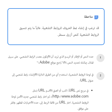
ملاحظة
قد ترغب في إنشاء نمط الحروف للروابط التشعبية. غالباً ما يتم تنسيق
الروابط التشعبية كنص أزرق مسطر.
حدد النص أو الإطار أو الرسم الذي تريد أن\nيكون مصدر الرابط التشعبي. على سبيل
المثال، يمكنك تحديد النص،\n\"راجع موقع Adobe.\"
في لوحة الروابط التشعبية، استخدم أي من الطرق التالية\nلإنشاء رابط تشعبي إلى
عنوان URL:
في مربع نص URL، اكتب أو الصق\nاسم URL (مثل
http://www.adobe.com)، ثم اختر رابط تشعبي جديد\nمن لوحة
الروابط التشعبية. اختر URL من قائمة الربط إلى، حدد\nخيارات المظهر، وانقر
على موافق.