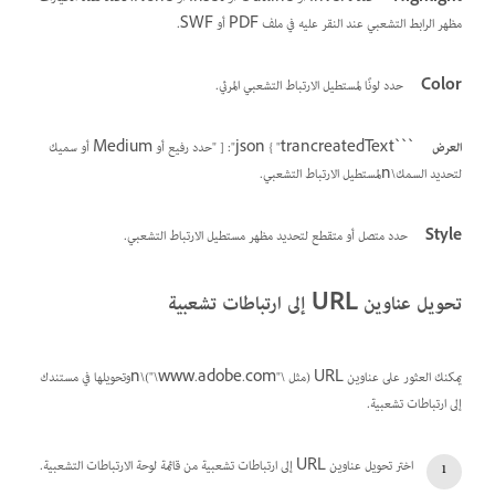
مظهر الرابط التشعبي عند النقر عليه في ملف PDF أو SWF.
Color
حدد لونًا لمستطيل الارتباط التشعبي المرئي.
العرض
```json { "trancreatedText": [ "حدد رفيع أو Medium أو سميك
لتحديد السمك\nلمستطيل الارتباط التشعبي.
Style
حدد متصل أو متقطع لتحديد مظهر مستطيل الارتباط التشعبي.
تحويل عناوين URL إلى ارتباطات تشعبية
يمكنك العثور على عناوين URL (مثل \"www.adobe.com\")\nوتحويلها في مستندك
إلى ارتباطات تشعبية.
اختر تحويل عناوين URL إلى ارتباطات تشعبية من قائمة لوحة الارتباطات التشعبية.