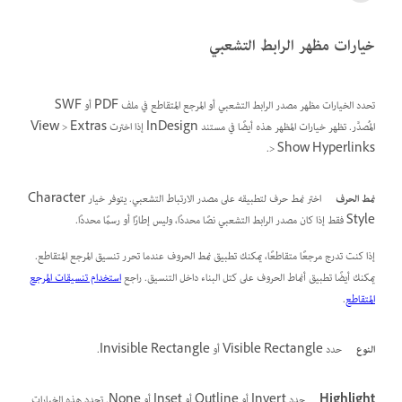
خيارات مظهر الرابط التشعبي
تحدد الخيارات مظهر مصدر الرابط التشعبي أو المرجع المتقاطع في ملف PDF أو SWF
المُصدَّر. تظهر خيارات المظهر هذه أيضًا في مستند InDesign إذا اخترت View > Extras
> Show Hyperlinks.
نمط الحرف
اختر نمط حرف لتطبيقه على مصدر الارتباط التشعبي. يتوفر خيار Character
Style فقط إذا كان مصدر الرابط التشعبي نصًا محددًا، وليس إطارًا أو رسمًا محددًا.
إذا كنت تدرج مرجعًا متقاطعًا، يمكنك تطبيق نمط الحروف عندما تحرر تنسيق المرجع المتقاطع.
يمكنك أيضًا تطبيق أنماط الحروف على كتل البناء داخل التنسيق. راجع
استخدام تنسيقات المرجع
المتقاطع
.
النوع
حدد Visible Rectangle أو Invisible Rectangle.
Highlight
حدد Invert أو Outline أو Inset أو None. تحدد هذه الخيارات