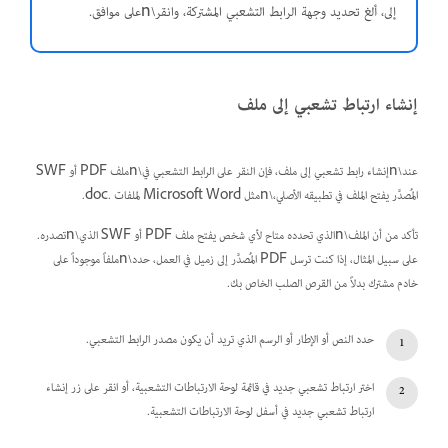
إلى، ألغ تحديد وجهة الرابط التشعبي المشتركة، وانقر\nعلى موافق.
إنشاء ارتباط تشعبي إلى ملف
عند\nإنشاء رابط تشعبي إلى ملف، فإن النقر على الرابط التشعبي في\nملف PDF أو SWF
المُصدَّر يفتح الملف في تطبيقه الأصلي،\nمثل Microsoft Word لملفات .doc.
تأكد من أن الملف\nالذي تحدده متاح لأي شخص يفتح ملف PDF أو SWF الذي\nتصدره.
على سبيل المثال، إذا كنت ترسل PDF المُصدَّر إلى زميل في العمل، حدد\nملفاً موجوداً على
خادم مشترك بدلاً من القرص الصلب الخاص بك.
حدد النص أو الإطار أو الرسم الذي تريد أن يكون مصدر الرابط التشعبي.
اختر ارتباط تشعبي جديد في قائمة لوحة الارتباطات التشعبية، أو انقر على زر إنشاء
ارتباط تشعبي جديد في أسفل لوحة الارتباطات التشعبية.