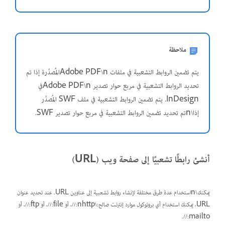
ملاحظة
يتم تضمين الروابط التشعبية في ملفات Adobe PDF\nالمُصدَّرة إذا تم
تحديد الروابط التشعبية في مربع حوار تصدير Adobe PDF\nفي
InDesign. يتم تضمين الروابط التشعبية في ملف SWF المُصدَّر
إذا\nتم تحديد تضمين الروابط التشعبية في مربع حوار تصدير SWF.
أنشئ رابطًا تشعبيًا إلى صفحة ويب (URL)
يمكنك\nاستخدام عدة طرق مختلفة لإنشاء روابط تشعبية إلى عناوين URL. عند تحديد عنوان
URL، يمكنك استخدام أي بروتوكول موارد إنترنت صالح:\nhttp://، أو file://، أو ftp://، أو
mailto://.