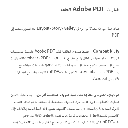
خيارات Adobe PDF العامة
هناك عدة خيارات مشتركة بين عروض Galley وStory وLayout عند تصدير مستند إلى
PDF.
Compatibility
يضبط مستوى التوافقية لملف Adobe PDF. بالنسبة للمستندات
التي\nسيتم توزيعها على نطاق واسع، فكر في اختيار Acrobat 5 (PDF 1.4)\nلضمان أن
جميع المستخدمين يمكنهم عرض المستند وطباعته. إذا قمت\nبإنشاء ملفات متوافقة مع
Acrobat 8/9 (PDF 1.7)، فقد لا تكون ملفات\nPDF الناتجة متوافقة مع الإصدارات
الأقدم من Acrobat.
قم باجتزاء الخطوط في حالة إذا كانت نسبة الحروف المستخدمة أقل من:
يضع عتبة لتضمين
الخطوط الكاملة بناءً على\nعدد أحرف الخطوط المستخدمة في المستند. إذا تم تجاوز\nنسبة
الأحرف المستخدمة في المستند لأي خط محدد،\nفسيتم تضمين ذلك الخط المحدد بالكامل. وإلا،
\nفسيتم تقسيم الخط إلى مجموعات فرعية. يزيد تضمين الخطوط الكاملة من حجم
ملف\nPDF، لكن إذا كنت تريد التأكد من تضمين جميع الخطوط بالكامل،\nأدخل 0 (صفر).