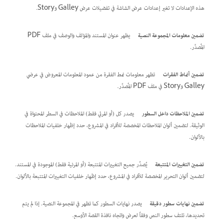
هذه الإعدادات لا تغير إعدادات عرض الشاشة في تفضيلات عرض Galley وStory.
تضمين معلومات المجموعة النصية
يظهر عنوان المستند والمؤلف والوصف في ملف PDF
المُصدَّر.
تضمين أنماط الفقرات
تظهر معلومات نمط الفقرة من عمود المعلومات المعروض في عرضي
Galley وStory في ملف PDF المُصدَّر.
تضمين الملاحظات داخل السطور
يصدر كل (أو المرئي فقط) الملاحظات في السطر المحتواة في
الوثيقة. لتضمين ألوان الملاحظات المخصصة للأفراد في المشروع، حدد إظهار خلفيات الملاحظات
بالألوان.
تضمين التغييرات المتتبعة
يُصدِّر جميع التغييرات المتتبعة (أو المرئية فقط) الموجودة في المستند.
لتضمين ألوان التحرير المخصصة للأفراد في المشروع، حدد إظهار خلفيات التغييرات المتتبعة بالألوان.
تضمين نهايات سطور دقيقة
يصدر نهايات السطور كما تظهر في المجموعة النصية. إذا لم يتم
تحديدها، تلتف سطور النص وفقاً لعرض واتجاه نافذة القصة الأوسع.