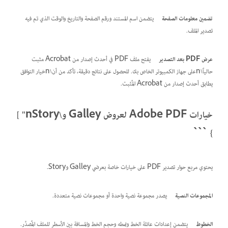
تضمين معلومات الصفحة
يتضمن اسم المستند ورقم الصفحة والتاريخ والوقت الذي تم فيه
تصدير الملف.
عرض PDF بعد التصدير
يفتح ملف PDF في أحدث إصدار من Acrobat مثبت
حالياً\nعلى جهاز الكمبيوتر الخاص بك. للحصول على نتائج دقيقة، تأكد من أن\nخيار التوافق
يطابق أحدث إصدار من Acrobat المُثبت.
خيارات Adobe PDF لعروض Galley و\nStory" ]
} ```
يحتوي مربع حوار تصدير PDF على خيارات خاصة بعرضي Galley وStory.
المجموعات النصية
يصدر مجموعة نصية واحدة أو مجموعات نصية متعددة.
الخطوط
يتضمن إعدادات عائلة الخط ونمطه وحجم الخط والمسافة بين الأسطر للملف المُصدَّر.