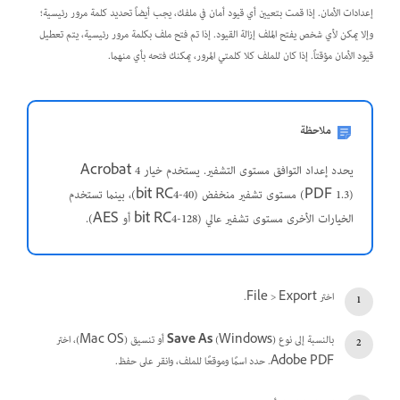
إعدادات الأمان. إذا قمت بتعيين أي قيود أمان في ملفك، يجب أيضاً تحديد كلمة مرور رئيسية؛
وإلا يمكن لأي شخص يفتح الملف إزالة القيود. إذا تم فتح ملف بكلمة مرور رئيسية، يتم تعطيل
قيود الأمان مؤقتاً. إذا كان للملف كلا كلمتي المرور، يمكنك فتحه بأي منهما.
ملاحظة
يحدد إعداد التوافق مستوى التشفير. يستخدم خيار Acrobat 4
(PDF 1.3) مستوى تشفير منخفض (40-bit RC4)، بينما تستخدم
الخيارات الأخرى مستوى تشفير عالي (128-bit RC4 أو AES).
اختر File > Export.
بالنسبة إلى نوع
Save As
(Windows) أو تنسيق (Mac OS)، اختر
Adobe PDF. حدد اسمًا وموقعًا للملف، وانقر على حفظ.