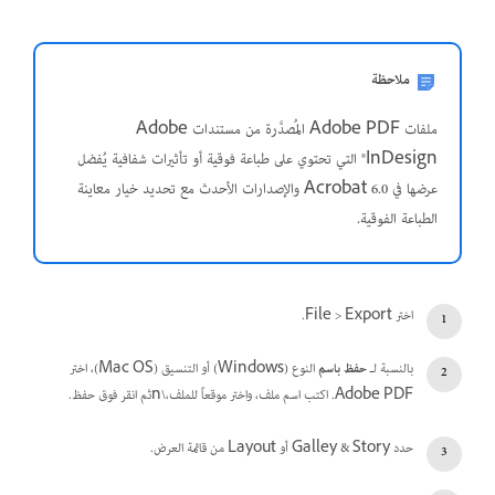
ملاحظة
ملفات Adobe PDF المُصدَّرة من مستندات Adobe
InDesign® التي تحتوي على طباعة فوقية أو تأثيرات شفافية يُفضل
عرضها في Acrobat 6.0 والإصدارات الأحدث مع تحديد خيار معاينة
الطباعة الفوقية.
اختر File > Export.
بالنسبة لـ
حفظ باسم
النوع (Windows) أو التنسيق (Mac OS)، اختر
Adobe PDF. اكتب اسم ملف، واختر موقعاً للملف،\nثم انقر فوق حفظ.
حدد Galley & Story أو Layout من قائمة العرض.