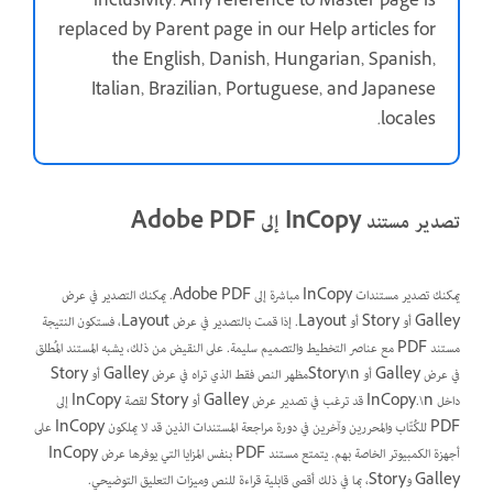
inclusivity. Any reference to Master page is
replaced by Parent page in our Help articles for
the English, Danish, Hungarian, Spanish,
Italian, Brazilian, Portuguese, and Japanese
.
locales
تصدير مستند InCopy إلى Adobe PDF
يمكنك تصدير مستندات InCopy مباشرة إلى Adobe PDF. يمكنك التصدير في عرض
Galley أو Story أو Layout. إذا قمت بالتصدير في عرض Layout، فستكون النتيجة
مستند PDF مع عناصر التخطيط والتصميم سليمة. على النقيض من ذلك، يشبه المستند المُطلق
في عرض Galley أو Story\nمظهر النص فقط الذي تراه في عرض Galley أو Story
داخل InCopy.\n قد ترغب في تصدير عرض Galley أو Story لقصة InCopy إلى
PDF للكُتّاب والمحررين وآخرين في دورة مراجعة المستندات الذين قد لا يملكون InCopy على
أجهزة الكمبيوتر الخاصة بهم. يتمتع مستند PDF بنفس المزايا التي يوفرها عرض InCopy
Galley وStory، بما في ذلك أقصى قابلية قراءة للنص وميزات التعليق التوضيحي.