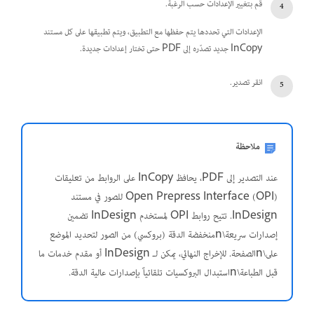
قم بتغيير الإعدادات حسب الرغبة.
الإعدادات التي تحددها يتم حفظها مع التطبيق، ويتم تطبيقها على كل مستند
InCopy جديد تصدّره إلى PDF حتى تختار إعدادات جديدة.
انقر تصدير.
ملاحظة
عند التصدير إلى PDF، يحافظ InCopy على الروابط من تعليقات
Open Prepress Interface (OPI) للصور في مستند
InDesign. تتيح روابط OPI لمستخدم InDesign تضمين
إصدارات سريعة\nمنخفضة الدقة (بروكسي) من الصور لتحديد الموضع
على\nالصفحة. للإخراج النهائي، يمكن لـ InDesign أو مقدم خدمات ما
قبل الطباعة\nاستبدال البروكسيات تلقائياً بإصدارات عالية الدقة.