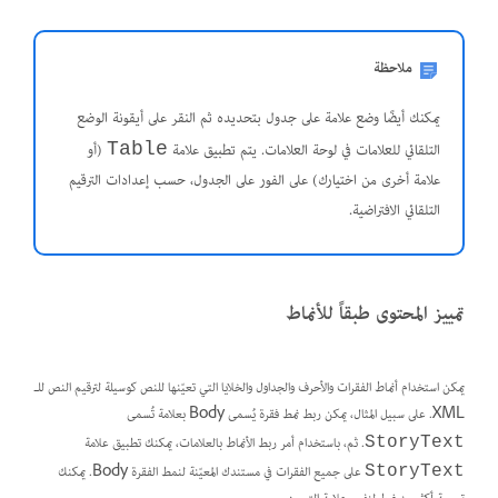
ملاحظة
يمكنك أيضًا وضع علامة على جدول بتحديده ثم النقر على أيقونة الوضع
التلقائي للعلامات في لوحة العلامات. يتم تطبيق علامة
(أو
Table
علامة أخرى من اختيارك) على الفور على الجدول، حسب إعدادات الترقيم
التلقائي الافتراضية.
تمييز المحتوى طبقاً للأنماط
يمكن استخدام أنماط الفقرات والأحرف والجداول والخلايا التي تعيّنها للنص كوسيلة لترقيم النص للـ
XML. على سبيل المثال، يمكن ربط نمط فقرة يُسمى Body بعلامة تُسمى
. ثم، باستخدام أمر ربط الأنماط بالعلامات، يمكنك تطبيق علامة
StoryText
على جميع الفقرات في مستندك المعيّنة لنمط الفقرة Body. يمكنك
StoryText