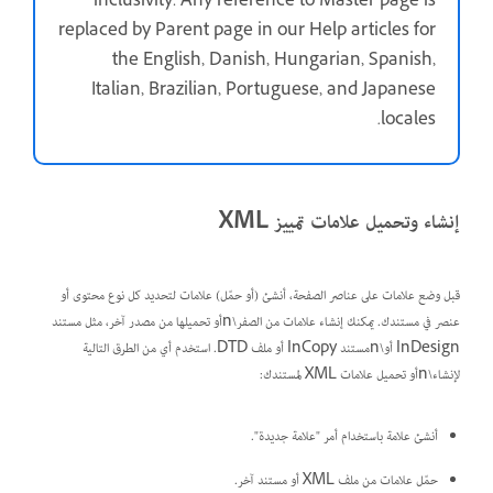
inclusivity. Any reference to Master page is
replaced by Parent page in our Help articles for
the English, Danish, Hungarian, Spanish,
Italian, Brazilian, Portuguese, and Japanese
.
locales
إنشاء وتحميل علامات تمييز XML
قبل وضع علامات على عناصر الصفحة، أنشئ (أو حمّل) علامات لتحديد كل نوع محتوى أو
عنصر في مستندك. يمكنك إنشاء علامات من الصفر\nأو تحميلها من مصدر آخر، مثل مستند
InDesign أو\nمستند InCopy أو ملف DTD. استخدم أي من الطرق التالية
لإنشاء\nأو تحميل علامات XML لمستندك:
أنشئ علامة باستخدام أمر "علامة جديدة".
حمّل علامات من ملف XML أو مستند آخر.