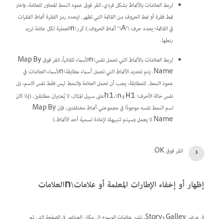
لربط العلامات بالأنماط بشكل فردي، انقر فوق عمود النمط المجاور للعلامة، واختر
نمط فقرة أو نمط الحروف من القائمة التي تظهر. (يحدد رمز الفقرة أنماط الفقرات
في القائمة؛ يحدد حرف \"A\" أنماط الحروف.) كرر\nالعملية لكل علامة تريد
ربطها.
لربط العلامات بالأنماط التي تحمل نفس\nالأسماء تلقائياً، انقر فوق Map By
Name. يتم تحديد الأنماط التي تحمل أسماء مطابقة\nلأسماء العلامات في
عمود النمط. للمطابقة، يجب أن تحمل العلامة والنمط ليس فقط نفس الاسم، بل
نفس حالة الأحرف؛
و
،\nعلى سبيل المثال، لا يُعتبران مطابقين. (إذا كان
h1
H1
اسم النمط نفسه موجودًا في مجموعتي أنماط مختلفتين، فإن Map By
Name لا يعمل وسيتم تنبيهك لإعادة تسمية أحد الأنماط.)
انقر فوق OK.
إظهار أو إخفاء الإطارات المعلمة أو علامات\nالعلامات
في عرضي Galley وStory، تشير
علامات الوسوم
إلى مكان العناصر في الصفحة التي تم