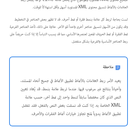
لجميع محتوى XML المستورد والموضوع الذي يحمل علامة
. يجعل ربط
العلامات بالأنماط تنسيق محتوى XML المستورد أسهل وأقل استهلاكاً للوقت.
لست بحاجة لربط كل علامة بنمط فقرة أو نمط أحرف. قد لا تظهر بعض العناصر في التخطيط
وقد يكون من الأسهل تنسيق عناصر أخرى واحداً تلو الآخر. علاوة على ذلك، تأخذ العناصر الفرعية
نمط الفقرة أو نمط الحروف المعين لعنصرها الأساسي، مما قد يسبب التباساً إلا إذا كنت حريصاً على
ربط العناصر الأساسية والفرعية بشكل منفصل.
ملاحظة
يعيد الأمر ربط العلامات بالأنماط تطبيق الأنماط في جميع أنحاء المستند،
وأحياناً بنتائج غير مرغوب فيها. عندما تربط علامة بنمط، قد يُعاد تعيين
النص الذي كان مخصصاً سابقاً لنمط واحد إلى نمط آخر، حسب علامة
XML الخاصة به. إذا كنت قد نسقت بعض النص بالفعل، فقد تفضل
تطبيق الأنماط يدوياً لمنع تجاوز خيارات أنماط الفقرات والأحرف.