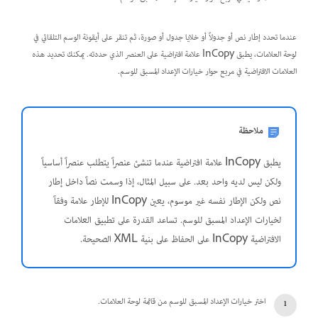
عندما تحدد إطار نص أو جدولاً أو خلايا جدول أو صورة، ثم تنقر على أيقونة الوسم التلقائي في
لوحة العلامات، يطبق InCopy علامة افتراضية على العنصر الذي حددته. يمكنك تحديد هذه
العلامات الافتراضية في مربع حوار خيارات الإعداد المسبق للوسم.
ملاحظة
يطبق InCopy علامة افتراضية عندما تنشئ عنصراً يتطلب عنصراً أساسياً
ولكن ليس لديه واحد بعد. على سبيل المثال، إذا وسمت نصاً داخل إطار
نص ولكن الإطار نفسه غير موسوم، يعين InCopy للإطار علامة وفقاً
لخيارات الإعداد المسبق للوسم. تساعد القدرة على تطبيق العلامات
الافتراضية InCopy على الحفاظ على بنية XML الصحيحة.
اختر خيارات الإعداد المسبق للوسم من قائمة لوحة العلامات.