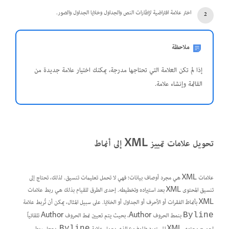
اختر علامة افتراضية لإطارات النص والجداول وخلايا الجداول والصور.
ملاحظة
إذا لم تكن العلامة التي تحتاجها مدرجة، يمكنك اختيار علامة جديدة من
القائمة وإنشاء علامة.
تحويل علامات تمييز XML إلى أنماط
علامات XML هي مجرد أوصاف بيانات؛ فهي لا تحمل تعليمات تنسيق. لذلك، تحتاج إلى
تنسيق المحتوى XML بعد استيراده وتخطيطه. إحدى الطرق للقيام بذلك هي ربط علامات
XML بأنماط الفقرات أو الأحرف أو الجداول أو الخلايا. على سبيل المثال، يمكن أن تُربط علامة
بنمط الحروف Author، بحيث يتم تعيين نمط الحروف Author تلقائياً
Byline
Byline