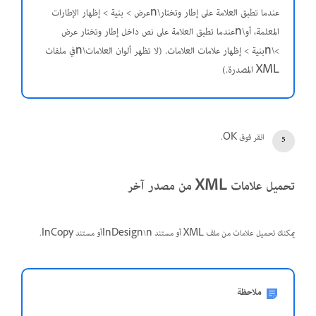
عندما تطبق العلامة على إطار وتختار\nعرض > بنية > إظهار الإطارات
المعلمة، أو\nعندما تطبق العلامة على نص داخل إطار وتختار عرض
>\nبنية > إظهار علامات العلامات. (لا تظهر ألوان العلامات\nفي ملفات
XML المصدرة.)
انقر فوق OK.
تحميل علامات XML من مصدر آخر
يمكنك تحميل علامات من ملف XML أو مستند InDesign\nأو مستند InCopy.
ملاحظة