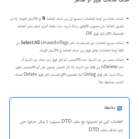
حذف علامات تمييز أو عناصر
لحذف علامة من لوحة العلامات، اسحبها إلى رمز حذف العلامة
في\nأسفل اللوحة. إذا تم
تطبيق العلامة على محتوى،\nتظهر رسالة تنبيه. حدد علامة أخرى لتحل محل العلامة
المحذوفة،\nثم انقر فوق OK.
لحذف جميع العلامات غير المستخدمة، اختر
Select All
Unused\nTags من
قائمة لوحة العلامات، وانقر فوق رمز حذف العلامة في\nأسفل اللوحة.
لحذف عنصر من جزء البنية، حدد\nالعنصر، ثم انقر فوق رمز حذف جزء البنية أو
اختر\nDelete من قائمة جزء البنية. إذا كان العنصر يحتوي على أي\nمحتوى، تظهر
رسالة تنبيه. انقر فوق Untag لترك المحتوى\nفي المستند؛ انقر فوق Delete لحذف
العنصر ومحتواه معاً.
ملاحظة
العلامات التي تم تحميلها مع ملف DTD مستورد لا يمكن حذفها حتى
يتم حذف ملف DTD.