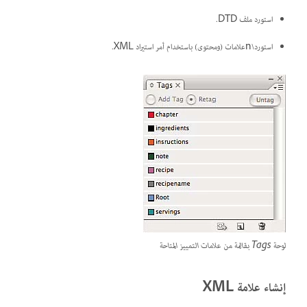
استورد ملف DTD.
استورد\nعلامات (ومحتوى) باستخدام أمر استيراد XML.
لوحة Tags بقائمة من علامات التمييز المتاحة
إنشاء علامة XML