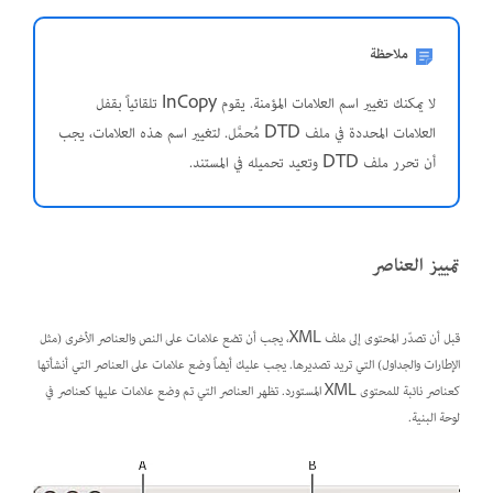
ملاحظة
لا يمكنك تغيير اسم العلامات المؤمنة. يقوم InCopy تلقائياً بقفل
العلامات المحددة في ملف DTD مُحمَّل. لتغيير اسم هذه العلامات، يجب
أن تحرر ملف DTD وتعيد تحميله في المستند.
تمييز العناصر
قبل أن تصدّر المحتوى إلى ملف XML، يجب أن تضع علامات على النص والعناصر الأخرى (مثل
الإطارات والجداول) التي تريد تصديرها. يجب عليك أيضاً وضع علامات على العناصر التي أنشأتها
كعناصر نائبة للمحتوى XML المستورد. تظهر العناصر التي تم وضع علامات عليها كعناصر في
لوحة البنية.