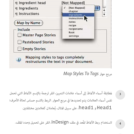
مربع حوار Map Styles To Tags
لمطابقة أسماء الأنماط إلى أسماء علامات التمييز، انقر ترجمة بالإسم. الأنماط التي تحمل
نفس أسماء العلامات يتم تحديدها في مربع الحوار. الربط بالاسم حساس لحالة الأحرف؛
و
، على سبيل المثال، يُعاملان كعلامتين مختلفتين.
head1
Head1
لاستخدام ربط الأنماط المُعد في ملف InDesign، انقر على تحميل وحدد الملف.