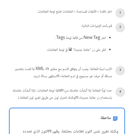
اختر نافذة > الأدوات المساعدة > العلامات لفتح لوحة العلامات.
قم بأحد الإجراءات التالية:
اختر New Tag من قائمة لوحة Tags.
انقر على زر "علامة جديدة"
في لوحة العلامات.
اكتب اسمًا للعلامة. يجب أن يتوافق الاسم مع معايير XML.\n إذا قمت بتضمين
مسافة أو حرف غير مسموح في اسم العلامة،\nستظهر رسالة تنبيه.
حدد لونًا للعلامة إذا أنشأت علامتك من\nقائمة لوحة العلامات. (إذا أنشأت علامتك
باستخدام زر علامة جديدة،\nيمكنك اختيار لون عن طريق تغيير لون العلامة.)
ملاحظة
يمكنك تعيين نفس اللون لعلامات مختلفة. يظهر\nاللون الذي تحدده