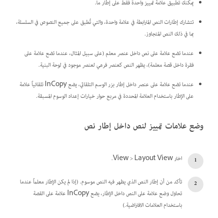
يمكنك تطبيق علامة تمييز واحدة فقط على إطار ما.
تتشارك إطارات النص المترابطة في علامة واحدة، والتي تُطبق على جميع النصوص في السلسلة،
بما في ذلك النص المتجاوز.
عندما تضع علامة على نص داخل عنصر معلم (على سبيل المثال، عندما تضع علامة على
فقرة داخل قصة معلمة)، يظهر النص كعنصر فرعي لعنصر موجود في لوحة البنية.
عندما تضع علامة على عنصر داخل إطار بزر الوسم التلقائي، يضع InCopy تلقائياً علامة
على الإطار باستخدام العلامة المحددة في مربع حوار خيارات إعداد الوسوم المسبقة.
وضع علامات تمييز لنص داخل إطار نص
اختر View > Layout View.
تأكد من أن إطار النص الذي يظهر فيه النص موسوم. (إذا لم يكن الإطار معلماً عندما
تحاول وضع علامة على النص داخل الإطار، يضع InCopy علامة على القصة
باستخدام العلامات الافتراضية.)